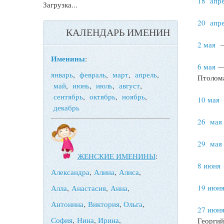
18 апр
Загрузка...
20 апр
КАЛЕНДАРЬ ИМЕНИН
2 мая
— 
Именины
:
6 мая
— 
январь
,
февраль
,
март
,
апрель
,
Птолом
май
,
июнь
,
июль
,
август
,
сентябрь
,
октябрь
,
ноябрь
,
10 мая
—
декабрь
26 мая
29 мая
ЖЕНСКИЕ ИМЕНИНЫ
:
8 июня
Александра
,
Алина
,
Алиса
,
19 июн
Алла
,
Анастасия
,
Анна
,
Антонина
,
Виктория
,
Ольга
,
27 июн
София
,
Нина
,
Ирина
,
Георги