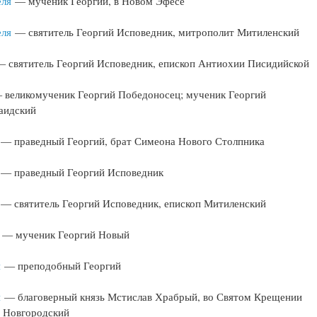
еля
— мученик Георгий, в Новом Эфесе
еля
— святитель Георгий Исповедник, митрополит Митиленский
святитель Георгий Исповедник, епископ Антиохии Писидийской
великомученик Георгий Победоносец; мученик Георгий
аидский
 праведный Георгий, брат Симеона Нового Столпника
— праведный Георгий Исповедник
— святитель Георгий Исповедник, епископ Митиленский
— мученик Георгий Новый
я
— преподобный Георгий
я
— благоверный князь Мстислав Храбрый, во Святом Крещении
й Новгородский