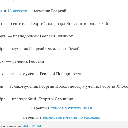
та
и
13 августа
— мученик Георгий
ста — святитель Георгий, патриарх Константинопольский
ября — преподобный Георгий Лимниот
бря — мученик Георгий Филадельфийский
бря — мученик Георгий
бря — великомученик Георгий Победоносец
ря — великомученик Георгий Победоносец, мученик Георгий Хиос
бря — преподобный Георгий Столпник
Перейти в
список мужских имен
Перейти в
календарь именин по месяцам
ская категория:
ИМЕНИНЫ