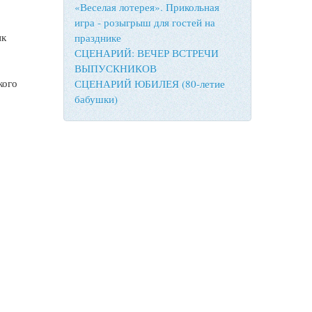
«Веселая лотерея». Прикольная
игра - розыгрыш для гостей на
ик
празднике
СЦЕНАРИЙ: ВЕЧЕР ВСТРЕЧИ
ВЫПУСКНИКОВ
кого
СЦЕНАРИЙ ЮБИЛЕЯ (80-летие
бабушки)