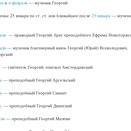
ря
и
4 февраля
— мученик Георгий
енье 25 января по ст. ст. или ближайшее после
25 января
— мучен
аля
— праведный Георгий, брат преподобного Ефрема Новоторжс
аля
— мученик благоверный князь Георгий (Юрий) Всеволодович,
ирский
— святитель Георгий, епископ Амстердамский
та
— преподобный Георгий Арсельский
а
— преподобный Георгий Синаит
я
— преподобный Георгий Диипский
еля
— преподобный Георгий Малеин