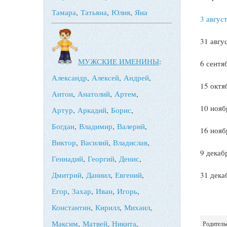
Тамара
,
Татьяна
,
Юлия
,
Яна
3 авгус
31 авгу
МУЖСКИЕ ИМЕНИНЫ
:
6 сент
Александр
,
Алексей
,
Андрей
,
15 октя
Антон
,
Анатолий
,
Артем
,
10 ноя
Артур
,
Аркадий
,
Борис
,
Богдан
,
Владимир
,
Валерий
,
16 ноя
Виктор
,
Василий
,
Владислав
,
9 декаб
Геннадий
,
Георгий
,
Денис
,
31 дека
Дмитрий
,
Даниил
,
Евгений
,
Егор
,
Захар
,
Иван
,
Игорь
,
Константин
,
Кирилл
,
Михаил
,
Максим
,
Матвей
,
Никита
,
Родитель