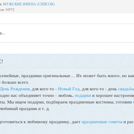
я:
МУЖСКИЕ ИМЕНА (СПИСОК)
ов: 34572
...
!
 семейные, праздники оригинальные…
Их может быть много, но как
 больше всего.
День Рождения
, для кого-то -
Новый Год
, для кого-то - день
свадьб
 одно нас объединяет точно - любовь,
подарки
и хорошее настроени
поты. Мы ищем подарки, подбираем праздничные костюмы, готовим
любимый праздник и т. д.
товиться к любимому празднику, дает
праздничные советы
и рас