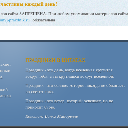
счастливы каждый день!
ов сайта ЗАПРЕЩЕНА. При любом упоминании материалов сайта, 
bimyj-prazdnik.ru
обязательна!
ПРАЗДНИКИ В ЦИТАТАХ
пахнет
Праздник - это день, когда вселенная крутится
шными
вокруг тебя, а ты крутишься вокруг вселенной.
а,
Праздник - это солнце, которое никогда не обжигает,
який
но светит ярко.
запаха
Праздник - это ветер, который освежает, но не
приносит бурю.
Констанс Винка Майорелле