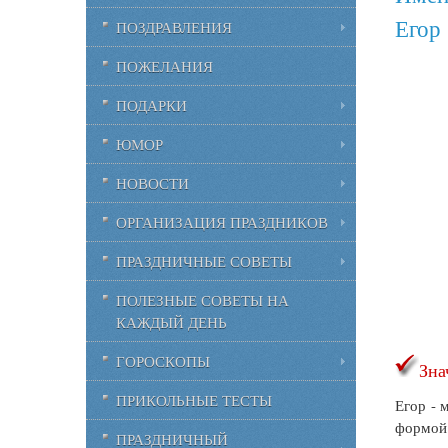
Егор
ПОЗДРАВЛЕНИЯ
ПОЖЕЛАНИЯ
ПОДАРКИ
ЮМОР
НОВОСТИ
ОРГАНИЗАЦИЯ ПРАЗДНИКОВ
ПРАЗДНИЧНЫЕ СОВЕТЫ
ПОЛЕЗНЫЕ СОВЕТЫ НА
КАЖДЫЙ ДЕНЬ
ГОРОСКОПЫ
Зна
ПРИКОЛЬНЫЕ ТЕСТЫ
Егор - 
формой 
ПРАЗДНИЧНЫЙ