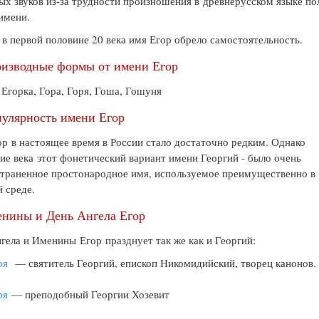
ых звуков из-за трудности произношения в древнерусском языке по
имени.
 в первой половине 20 века имя Егор обрело самостоятельность.
изводные формы от имени Егор
 Егорка, Гора, Горя, Гоша, Гошуня
улярность имени Егор
р в настоящее время в России стало достаточно редким. Однако
ие века этот фонетический вариант имени Георгий - было очень
траненное простонародное имя, используемое преимущественно в
й среде.
нины и День Ангела Егор
гела и Именины Егор празднует так же как и Георгий:
ря
— святитель Георгий, епископ Никомидийский, творец канонов.
ря
— преподобный Георгии Хозевит