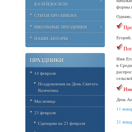
начальн
КАЛЕЙДОСКОП
формы 
СТИХИ ПРО ИМЕНА
Однако,
Про
ШКОЛЬНЫЕ ПРАЗДНИКИ
Егорий,
НАШИ АВТОРЫ
Поп
Имя Его
ПРАЗДНИКИ
в Средн
распрос
14 февраля
сельско
Поздравления на День Святого
Име
Валентина
День Ан
Масленица
11 янва
23 февраля
21 янва
Сценарии на 23 февраля