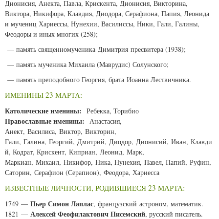
Дионисия, Анекта, Павла, Крискента, Дионисия, Викторина,
Виктора, Никифора, Клавдия, Диодора, Серафиона, Папия, Леонида
и мучениц Хариессы, Нунехии, Василиссы, Ники, Гали, Галины,
Феодоры и иных многих (258);
— память священномученика Димитрия пресвитера (1938);
— память мученика Михаила (Маврудис) Солунского;
— память преподобного Георгия, брата Иоанна Лествичника.
ИМЕНИНЫ 23 МАРТА:
Католические именины:
Ребекка, Торибио
Православные именины:
Анастасия,
Анект, Василиса, Виктор, Викторин,
Гали, Галина, Георгий, Дмитрий, Диодор, Дионисий, Иван, Клавди
й, Кодрат, Крискент, Киприан, Леонид, Марк,
Маркиан, Михаил, Никифор, Ника, Нунехия, Павел, Папий, Руфин,
Саторин, Серафион (Серапион), Феодора, Хариесса
ИЗВЕСТНЫЕ ЛИЧНОСТИ, РОДИВШИЕСЯ 23 МАРТА:
Пьер Симон Лаплас
1749 —
, французский астроном, математик.
Алексей Феофилактович Писемский
1821 —
, русский писатель.