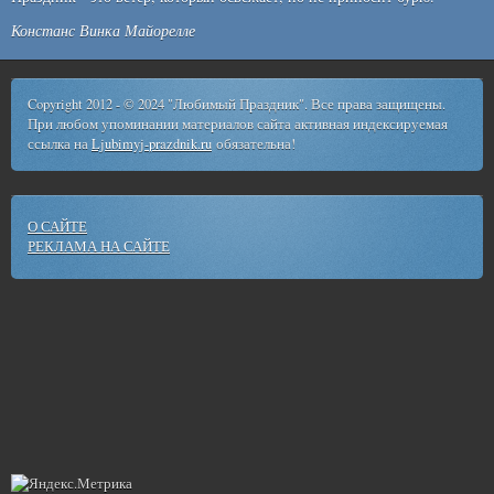
Констанс Винка Майорелле
Copyright 2012 - © 2024 "Любимый Праздник". Все права защищены.
При любом упоминании материалов сайта активная индексируемая
ссылка на
Ljubimyj-prazdnik.ru
обязательна!
О САЙТЕ
РЕКЛАМА НА САЙТЕ