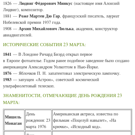
Людвиг Фёдорович Минкус
1826 —
(настоящее имя Алоизий
Людвиг), композитор.
Роже Мартен Дю Гар
1881 —
, французский писатель, лауреат
Нобелевской премии 1937 года.
Архип Михайлович Люлька
1908 —
, академик, конструктор
авиадвигателей.
ИСТОРИЧЕСКИЕ СОБЫТИЯ 23 МАРТА:
1841
— В Лондоне Ричард Биэрд открыл первое
в Европе фотоателье. Годом ранее подобное заведение было создано
американцем Александром Уолкоттом в Нью-Йорке.
1876
— Яблочков П. Н. запатентовал электрическую лампочку.
1983
— запущен «Астрон», советский космический
ультрафиолетовый телескоп.
ЗНАМЕНИТОСТИ, ОТМЕЧАЮЩИЕ ДЕНЬ РОЖДЕНИЯ 23
МАРТА:
День
Американская актриса, известна по
Мишель
рождения: 23
фильмам «Поцелуй навылет», «На
Монаган
марта 1976
крючке», «Исходный код».