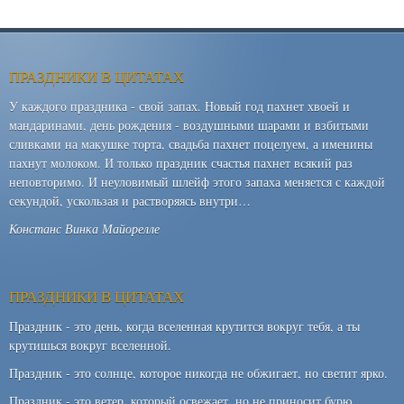
ПРАЗДНИКИ В ЦИТАТАХ
У каждого праздника - свой запах. Новый год пахнет хвоей и
мандаринами, день рождения - воздушными шарами и взбитыми
сливками на макушке торта, свадьба пахнет поцелуем, а именины
пахнут молоком. И только праздник счастья пахнет всякий раз
неповторимо. И неуловимый шлейф этого запаха меняется с каждой
секундой, ускользая и растворяясь внутри…
Констанс Винка Майорелле
ПРАЗДНИКИ В ЦИТАТАХ
Праздник - это день, когда вселенная крутится вокруг тебя, а ты
крутишься вокруг вселенной.
Праздник - это солнце, которое никогда не обжигает, но светит ярко.
Праздник - это ветер, который освежает, но не приносит бурю.