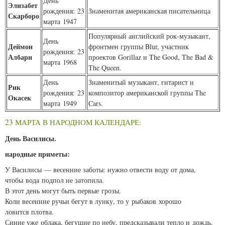
День
Элизабет
рождения: 23
Знаменитая американская писательница
Скарборо
марта 1947
Популярный английский рок-музыкант,
День
Деймон
фронтмен группы Blur, участник
рождения: 23
Албарн
проектов Gorillaz и The Good, The Bad &
марта 1968
The Queen.
День
Знаменитый музыкант, гитарист и
Рик
рождения: 23
композитор американской группы The
Окасек
марта 1949
Cars.
23 МАРТА В НАРОДНОМ КАЛЕНДАРЕ:
День Василисы.
народные приметы:
У Василисы — весенние заботы: нужно отвести воду от дома,
чтобы вода подпол не затопила.
В этот день могут быть первые грозы.
Коли весенние ручьи бегут в лунку, то у рыбаков хорошо
ловится плотва.
Синие уже облака, бегущие по небу, предсказывали тепло и дождь.