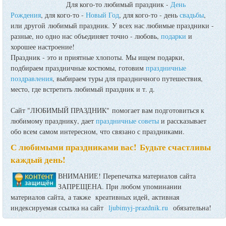
Для кого-то любимый праздник -
День
Рождения
, для кого-то -
Новый Год
, для кого-то - день
свадьбы
,
или другой любимый праздник. У всех нас любимые праздники -
разные, но одно нас объединяет точно - любовь,
подарки
и
хорошее настроение!
Праздник - это и приятные хлопоты. Мы ищем подарки,
подбираем праздничные костюмы, готовим
праздничные
поздравления
, выбираем туры для праздничного путешествия,
место, где встретить любимый праздник и т. д.
Сайт "ЛЮБИМЫЙ ПРАЗДНИК" помогает вам подготовиться к
любимому празднику, дает
праздничные советы
и рассказывает
обо всем самом интересном, что связано с праздниками.
С любимыми праздниками вас! Будьте счастливы
каждый день!
ВНИМАНИЕ! Перепечатка материалов сайта
ЗАПРЕЩЕНА. При любом упоминании
материалов сайта, а также креативных идей, активная
индексируемая ссылка на сайт
ljubimyj-prazdnik.ru
обязательна!