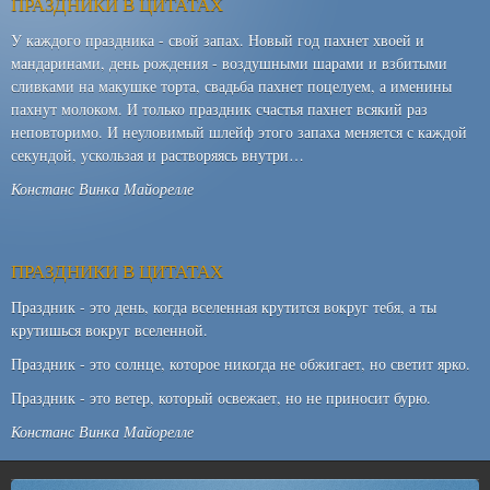
ПРАЗДНИКИ В ЦИТАТАХ
У каждого праздника - свой запах. Новый год пахнет хвоей и
мандаринами, день рождения - воздушными шарами и взбитыми
сливками на макушке торта, свадьба пахнет поцелуем, а именины
пахнут молоком. И только праздник счастья пахнет всякий раз
неповторимо. И неуловимый шлейф этого запаха меняется с каждой
секундой, ускользая и растворяясь внутри…
Констанс Винка Майорелле
ПРАЗДНИКИ В ЦИТАТАХ
Праздник - это день, когда вселенная крутится вокруг тебя, а ты
крутишься вокруг вселенной.
Праздник - это солнце, которое никогда не обжигает, но светит ярко.
Праздник - это ветер, который освежает, но не приносит бурю.
Констанс Винка Майорелле