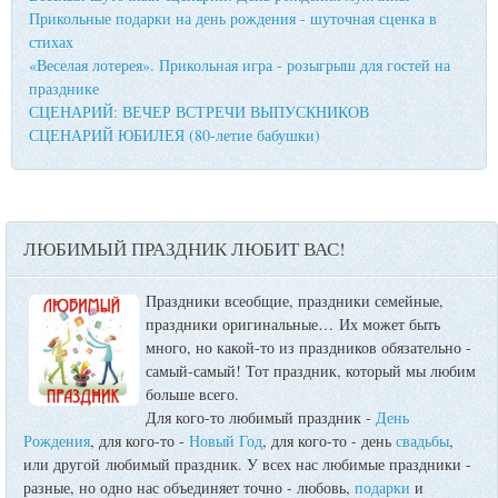
Прикольные подарки на день рождения - шуточная сценка в
стихах
«Веселая лотерея». Прикольная игра - розыгрыш для гостей на
празднике
СЦЕНАРИЙ: ВЕЧЕР ВСТРЕЧИ ВЫПУСКНИКОВ
СЦЕНАРИЙ ЮБИЛЕЯ (80-летие бабушки)
ЛЮБИМЫЙ ПРАЗДНИК ЛЮБИТ ВАС!
Праздники всеобщие, праздники семейные,
праздники оригинальные…
Их может быть
много, но какой-то из праздников обязательно -
самый-самый! Тот праздник, который мы любим
больше всего.
Для кого-то любимый праздник -
День
Рождения
, для кого-то -
Новый Год
, для кого-то - день
свадьбы
,
или другой любимый праздник. У всех нас любимые праздники -
разные, но одно нас объединяет точно - любовь,
подарки
и