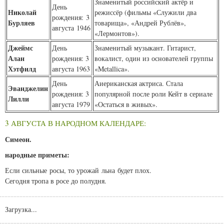
Знаменитый российский актёр и
День
Николай
режиссёр (фильмы «Служили два
рождения: 3
Бурляев
товарища», «Андрей Рублёв»,
августа 1946
«Лермонтов»).
Джеймс
День
Знаменитый музыкант. Гитарист,
Алан
рождения: 3
вокалист, один из основателей группы
Хэтфилд
августа 1963
«Metallica».
День
Аиериканская актриса. Стала
Эванджелин
рождения: 3
популярной после роли Кейт в сериале
Лилли
августа 1979
«Остаться в живых».
3 АВГУСТА В НАРОДНОМ КАЛЕНДАРЕ:
Симеон.
народные приметы:
Если сильные росы, то урожай льна будет плох.
Сегодня тропа в росе до полудня.
Загрузка...