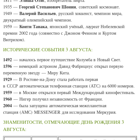
Элиша Отис
1811 —
, изобретатель лифта.
Георгий Степанович Шонин
1935 —
, советский космонавт.
Валерий Васильев
1949 —
, русский хоккеист, чемпион мира,
двукратный олимпийский чемпион.
Коити Танака
1959 —
, японский учёный, лауреат Нобелевской
премии 2002 года (совместно с Джоном Фенном и Куртом
Вютрихом).
ИСТОРИЧЕСКИЕ СОБЫТИЯ 3 АВГУСТА:
1492
— началось первое путешествие Колумба в Новый Свет.
1596
— немецкий астроном Давид Фабрициус открыл первую
переменную звезду — Миру Кита.
1929
— В Ростове-на-Дону стала работать первая
в СССР автоматическая телефонная станция (АТС) на 6000 номеров.
1959
— в Москве открылся первый Международный кинофестиваль.
1960
— Нигер получил независимость от Франции.
2004
— была запущена автоматическая межпланетная
станция (АМС) MESSENGER для исследования Меркурия.
ЗНАМЕНИТОСТИ, ОТМЕЧАЮЩИЕ ДЕНЬ РОЖДЕНИЯ 3
АВГУСТА: