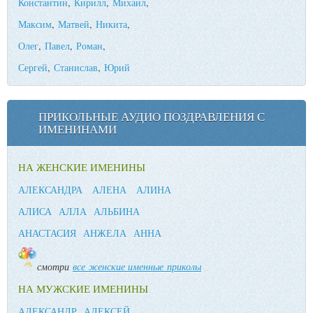
Константин
,
Кирилл
,
Михаил
,
Максим
,
Матвей
,
Никита
,
Олег
,
Павел
,
Роман
,
Сергей
,
Станислав
,
Юрий
ПРИКОЛЬНЫЕ АУДИО ПОЗДРАВЛЕНИЯ С
ИМЕНИНАМИ
НА ЖЕНСКИЕ ИМЕНИНЫ
АЛЕКСАНДРА
АЛЕНА
АЛИНА
АЛИСА
АЛЛА
АЛЬБИНА
АНАСТАСИЯ
АНЖЕЛА
АННА
смотри
все женские именные приколы
НА МУЖСКИЕ ИМЕНИНЫ
АЛЕКСАНДР
АЛЕКСЕЙ