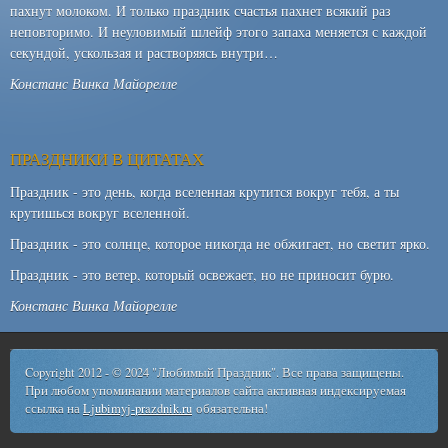
пахнут молоком. И только праздник счастья пахнет всякий раз
неповторимо. И неуловимый шлейф этого запаха меняется с каждой
секундой, ускользая и растворяясь внутри…
Констанс Винка Майорелле
ПРАЗДНИКИ В ЦИТАТАХ
Праздник - это день, когда вселенная крутится вокруг тебя, а ты
крутишься вокруг вселенной.
Праздник - это солнце, которое никогда не обжигает, но светит ярко.
Праздник - это ветер, который освежает, но не приносит бурю.
Констанс Винка Майорелле
Copyright 2012 - © 2024 "Любимый Праздник". Все права защищены.
При любом упоминании материалов сайта активная индексируемая
ссылка на
Ljubimyj-prazdnik.ru
обязательна!