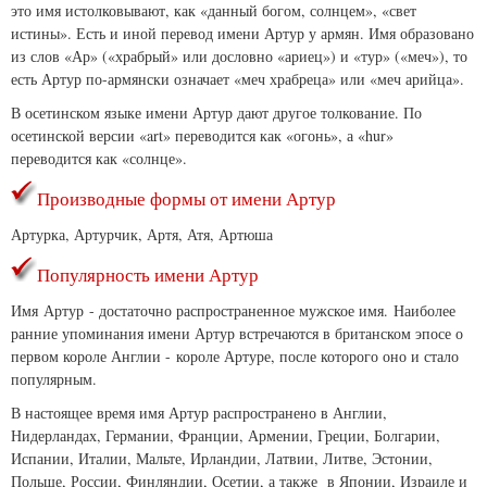
это имя истолковывают, как «данный богом, солнцем», «свет
истины». Есть и иной перевод имени Артур у армян. Имя образовано
из слов «Ар» («храбрый» или дословно «ариец») и «тур» («меч»), то
есть Артур по-армянски означает «меч храбреца» или «меч арийца».
В осетинском языке имени Артур дают другое толкование. По
осетинской версии «art» переводится как «огонь», а «hur»
переводится как «солнце».
Производные формы от имени Артур
Артурка, Артурчик, Артя, Атя, Артюша
Популярность имени Артур
Имя Артур - достаточно распространенное мужское имя. Наиболее
ранние упоминания имени Артур встречаются в британском эпосе о
первом короле Англии - короле Артуре, после которого оно и стало
популярным.
В настоящее время имя Артур распространено в Англии,
Нидерландах, Германии, Франции, Армении, Греции, Болгарии,
Испании, Италии, Мальте, Ирландии, Латвии, Литве, Эстонии,
Польше, России, Финляндии, Осетии, а также в Японии, Израиле и