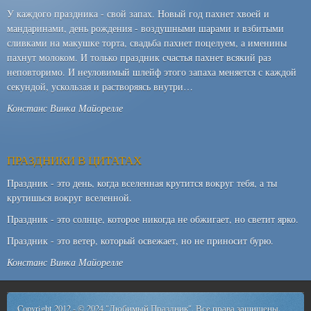
У каждого праздника - свой запах. Новый год пахнет хвоей и
мандаринами, день рождения - воздушными шарами и взбитыми
сливками на макушке торта, свадьба пахнет поцелуем, а именины
пахнут молоком. И только праздник счастья пахнет всякий раз
неповторимо. И неуловимый шлейф этого запаха меняется с каждой
секундой, ускользая и растворяясь внутри…
Констанс Винка Майорелле
ПРАЗДНИКИ В ЦИТАТАХ
Праздник - это день, когда вселенная крутится вокруг тебя, а ты
крутишься вокруг вселенной.
Праздник - это солнце, которое никогда не обжигает, но светит ярко.
Праздник - это ветер, который освежает, но не приносит бурю.
Констанс Винка Майорелле
Copyright 2012 - © 2024 "Любимый Праздник". Все права защищены.