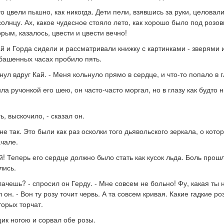
то цвели пышно, как никогда. Дети пели, взявшись за руки, целовал
олнцу. Ах, какое чудесное стояло лето, как хорошо было под розо
орым, казалось, цвести и цвести вечно!
ай и Горда сидели и рассматривали книжку с картинками - зверями 
башенных часах пробило пять.
икнул вдруг Кай. - Меня кольнуло прямо в сердце, и что-то попало в г
ла ручонкой его шею, он часто-часто моргал, но в глазу как будто 
ь, выскочило, - сказал он.
не так. Это были как раз осколки того дьявольского зеркала, о кот
ачале.
! Теперь его сердце должно было стать как кусок льда. Боль прошл
лись.
лачешь? - спросил он Герду. - Мне совсем не больно! Фу, какая ты 
л он. - Вон ту розу точит червь. А та совсем кривая. Какие гадкие р
торых торчат.
ик ногою и сорвал обе розы.