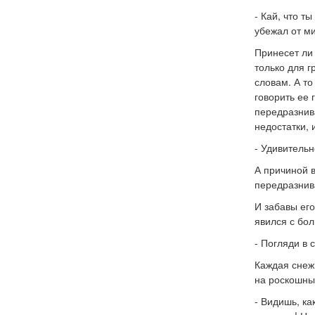
- Кай, что т
убежал от м
Принесет ли 
только для г
словам. А то
говорить ее
передразнива
недостатки, 
- Удивитель
А причиной в
передразнив
И забавы его
явился с бол
- Погляди в с
Каждая снеж
на роскошный
- Видишь, ка