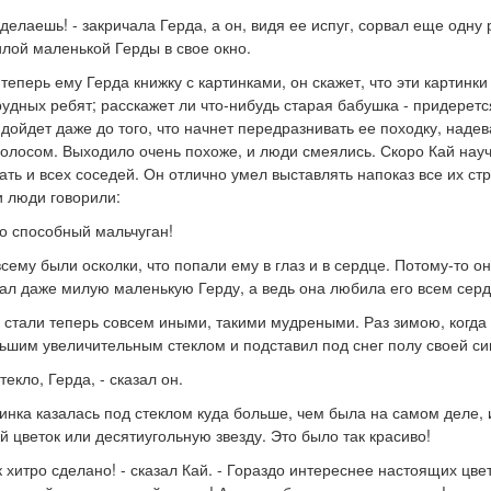
ы делаешь! - закричала Герда, а он, видя ее испуг, сорвал еще одну 
илой маленькой Герды в свое окно.
теперь ему Герда книжку с картинками, он скажет, что эти картинк
рудных ребят; расскажет ли что-нибудь старая бабушка - придеретс
 дойдет даже до того, что начнет передразнивать ее походку, надев
 голосом. Выходило очень похоже, и люди смеялись. Скоро Кай нау
ть и всех соседей. Он отлично умел выставлять напоказ все их ст
и люди говорили:
но способный мальчуган!
сему были осколки, что попали ему в глаз и в сердце. Потому-то он
ал даже милую маленькую Герду, а ведь она любила его всем сер
 стали теперь совсем иными, такими мудреными. Раз зимою, когда 
ьшим увеличительным стеклом и подставил под снег полу своей си
текло, Герда, - сказал он.
инка казалась под стеклом куда больше, чем была на самом деле,
 цветок или десятиугольную звезду. Это было так красиво!
к хитро сделано! - сказал Кай. - Гораздо интереснее настоящих цвет