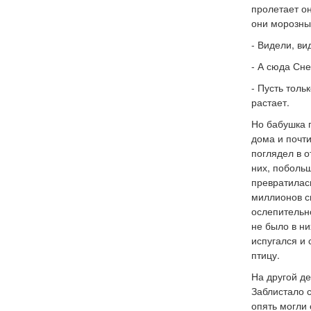
пролетает он
они морозны
- Видели, ви
- А сюда Сн
- Пусть толь
растает.
Но бабушка п
дома и почти
поглядел в о
них, побольш
превратилась
миллионов сн
ослепительно
не было в ни
испугался и 
птицу.
На другой де
Заблистало с
опять могли 