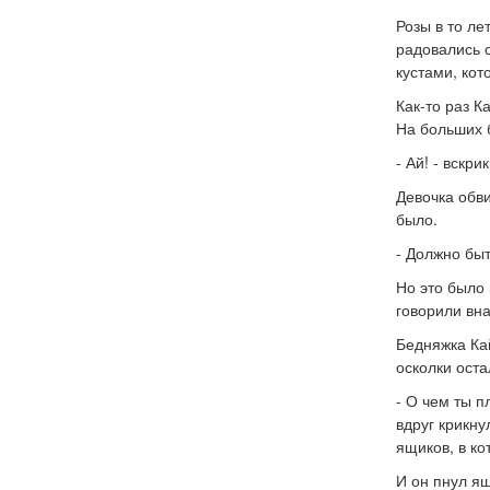
Розы в то ле
радовались с
кустами, кот
Как-то раз К
На больших 
- Ай! - вскр
Девочка обви
было.
- Должно быт
Но это было 
говорили вн
Бедняжка Кай
осколки оста
- О чем ты п
вдруг крикну
ящиков, в ко
И он пнул ящ