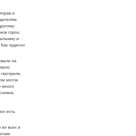
иправ и
одителям
другому
ков горох,
альчику и
. Как чудесно
евали на
ивало
о смотрели,
ком могли
о-много
снежок.
чел есть
 их всех и
ночам