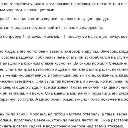
а по городским улицам и заглядывает в окошки, вот оттого-то и по
ми узорами, словно цветами.
дели! - говорили дети и верили, что все это сущая правда.
ежная королева не может войти? - спрашивала девочка.
ко попробует! - отвечал мальчик. - Я посажу ее на теплую печку, вот
огладила его по голове и завела разговор о другом. Вечером, когд
 совсем разделся, собираясь лечь спать, он вскарабкался на стул у
ттаявший на оконном стекле кружочек. За окном порхали Снежинки
е, упала на край цветочного ящика и начала расти, расти, пока на
 в женщину, закутанную в тончайший белый тюль, сотканный, казал
ежных звездочек. Она была так прелестна и нежна, но изо льда, и
 сверкающего льда, и все же живая! Глаза ее сияли, как две ясных
х ни теплоты, ни покоя. Она кивнула мальчику и поманила его руко
спрыгнул со стула. А мимо окна промелькнуло что-то похожее на 
нь было ясно и морозно, но потом настала оттепель, а там и весн
олнце, проглянула зелень, строили гнезда ласточки. Окна раствори
сидеть в своем садике в водосточном желобе над всеми этажами.