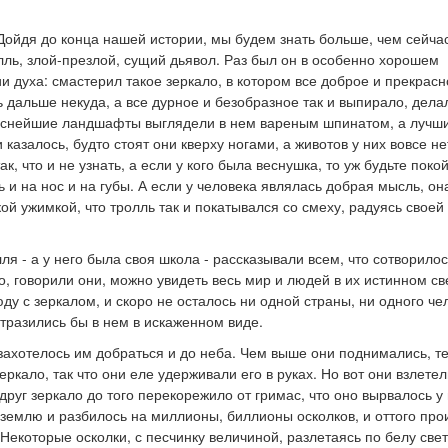
Дойдя до конца нашей истории, мы будем знать больше, чем сейчас.
лль, злой-презлой, сущий дьявол. Раз был он в особенно хорошем
 духа: смастерил такое зеркало, в котором все доброе и прекрасн
 дальше некуда, а все дурное и безобразное так и выпирало, дел
аснейшие ландшафты выглядели в нем вареным шпинатом, а лучши
 казалось, будто стоят они кверху ногами, а животов у них вовсе не
ак, что и не узнать, а если у кого была веснушка, то уж будьте поко
 и на нос и на губы. А если у человека являлась добрая мысль, о
кой ужимкой, что тролль так и покатывался со смеху, радуясь своей
ля - а у него была своя школа - рассказывали всем, что сотворилос
о, говорили они, можно увидеть весь мир и людей в их истинном св
ду с зеркалом, и скоро не осталось ни одной страны, ни одного че
тразились бы в нем в искаженном виде.
захотелось им добраться и до неба. Чем выше они поднимались, т
еркало, так что они еле удерживали его в руках. Но вот они взлете
вдруг зеркало до того перекорежило от гримас, что оно вырвалось у 
 землю и разбилось на миллионы, биллионы осколков, и оттого пр
Некоторые осколки, с песчинку величиной, разлетаясь по белу све