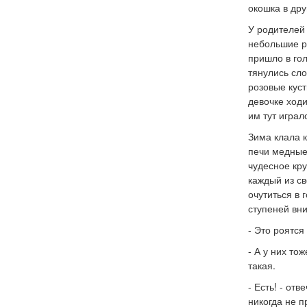
окошка в дру
У родителей
небольшие р
пришло в гол
тянулись сл
розовые куст
девочке ходи
им тут играл
Зима клала к
печи медные
чудесное кру
каждый из св
очутиться в 
ступеней вни
- Это роятся
- А у них то
такая.
- Есть! - от
никогда не п