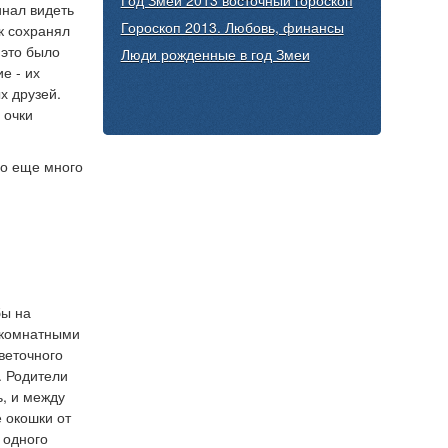
Год Змеи 2013 восточный гороскоп
инал видеть
Гороскоп 2013. Любовь, финансы
к сохранял
 это было
Люди р
ожденные в год Змеи
е - их
х друзей.
 очки
ало еще много
бы на
 комнатными
веточного
. Родители
ь, и между
е окошки от
 одного