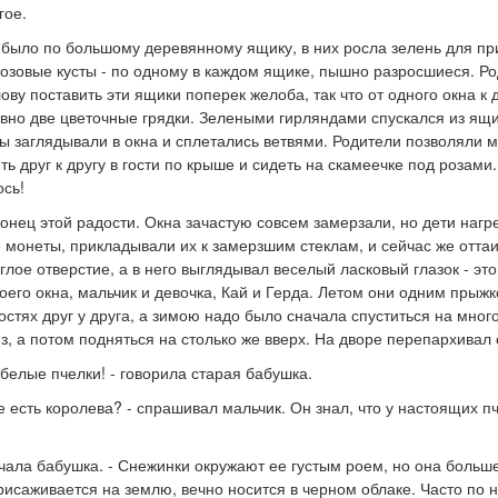
гое.
 было по большому деревянному ящику, в них росла зелень для пр
озовые кусты - по одному в каждом ящике, пышно разросшиеся. Р
ову поставить эти ящики поперек желоба, так что от одного окна к 
овно две цветочные грядки. Зелеными гирляндами спускался из ящи
ы заглядывали в окна и сплетались ветвями. Родители позволяли м
ть друг к другу в гости по крыше и сидеть на скамеечке под розами
ось!
онец этой радости. Окна зачастую совсем замерзали, но дети нагр
 монеты, прикладывали их к замерзшим стеклам, и сейчас же отта
глое отверстие, а в него выглядывал веселый ласковый глазок - эт
оего окна, мальчик и девочка, Кай и Герда. Летом они одним прыж
гостях друг у друга, а зимою надо было сначала спуститься на мног
з, а потом подняться на столько же вверх. На дворе перепархивал 
 белые пчелки! - говорила старая бабушка.
же есть королева? - спрашивал мальчик. Он знал, что у настоящих п
вечала бабушка. - Снежинки окружают ее густым роем, но она больше
рисаживается на землю, вечно носится в черном облаке. Часто по 