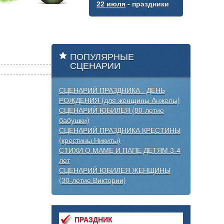
22 июля
- праздники
ПОПУЛЯРНЫЕ
СЦЕНАРИИ
СЦЕНАРИЙ ПРАЗДНИКА - ДЕНЬ
РОЖДЕНИЯ (для женщины Анжелы)
СЦЕНАРИЙ ЮБИЛЕЯ (80-летие
бабушки)
СЦЕНАРИЙ ПРАЗДНИКА КРЕСТИНЫ
(крестины Никиты)
СТИХИ О МАМЕ И ПАПЕ ДЕТЯМ 3-4
лет
СЦЕНАРИЙ ЮБИЛЕЯ ЖЕНЩИНЫ
(30-летие Виктории)
ПРАЗДНИК