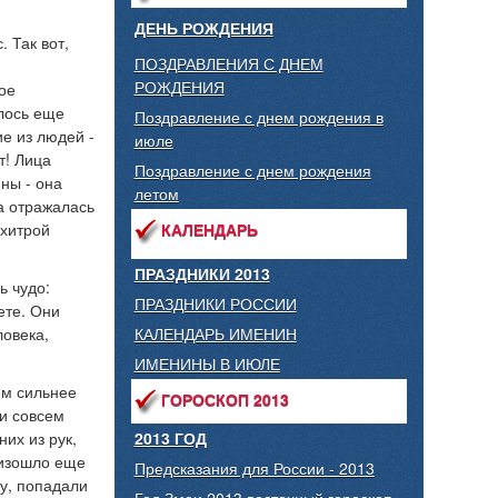
ДЕНЬ РОЖДЕНИЯ
 Так вот,
ПОЗДРАВЛЕНИЯ С ДНЕМ
РОЖДЕНИЯ
ое
алось еще
Поздравление с днем рождения в
е из людей -
июле
т! Лица
Поздравление с днем рождения
йны - она
летом
на отражалась
 хитрой
КАЛЕНДАРЬ
ПРАЗДНИКИ 2013
ь чудо:
ПРАЗДНИКИ РОССИИ
ете. Они
ловека,
КАЛЕНДАРЬ ИМЕНИН
ИМЕНИНЫ В ИЮЛЕ
ем сильнее
ГОРОСКОП 2013
ли совсем
них из рук,
2013 ГОД
оизошло еще
Предсказания для России - 2013
ту, попадали