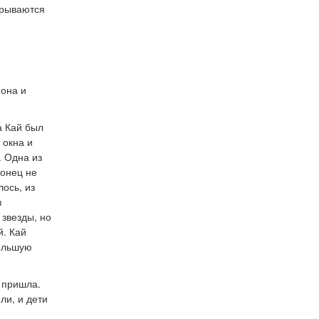
крываются
 она и
а Кай был
 окна и
. Одна из
конец не
ось, из
з
 звезды, но
й. Кай
большую
а пришла.
ли, и дети