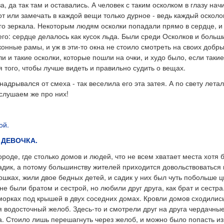
а, да так там и оставались. А человек с таким осколком в глазу нач
т или замечать в каждой вещи только дурное - ведь каждый осколо
его зеркала. Некоторым людям осколки попадали прямо в сердце, и
го: сердце делалось как кусок льда. Были среди Осколков и больши
конные рамы, и уж в эти-то окна не стоило смотреть на своих добры
и и такие осколки, которые пошли на очки, и худо было, если такие
 того, чтобы лучше видеть и правильно судить о вещах.
надрывался от смеха - так веселила его эта затея. А по свету лет
ослушаем же про них!
ой.
 ДЕВОЧКА.
роде, где столько домов и людей, что не всем хватает места хотя 
адик, а потому большинству жителей приходится довольствоваться
ршках, жили двое бедных детей, и садик у них был чуть побольше ц
не были братом и сестрой, но любили друг друга, как брат и сестра
морках под крышей в двух соседних домах. Кровли домов сходилис
 водосточный желоб. Здесь-то и смотрели друг на друга чердачны
а. Стоило лишь перешагнуть через желоб, и можно было попасть из