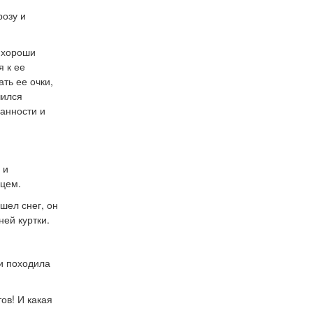
розу и
и хороши
я к ее
ать ее очки,
чился
ранности и
 и
дцем.
шел снег, он
ней куртки.
 и походила
ов! И какая