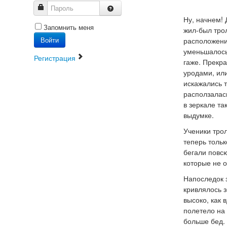
Пароль
Ну, начнем! 
Запомнить меня
жил-был тро
Войти
расположении
уменьшалось
Регистрация
гаже. Прекр
уродами, или
искажались т
расползалась
в зеркале та
выдумке.
Ученики трол
теперь тольк
бегали повсю
которые не о
Напоследок 
кривлялось з
высоко, как 
полетело на
больше бед. 