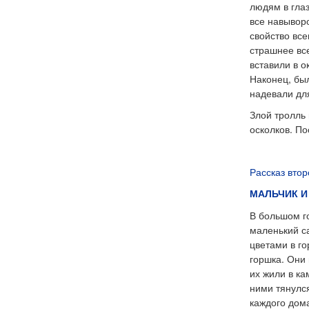
людям в глаз
все навыворо
свойство вс
страшнее все
вставили в о
Наконец, был
надевали для
Злой тролль 
осколков. П
Рассказ втор
МАЛЬЧИК И
В большом го
маленький с
цветами в го
горшка. Они 
их жили в ка
ними тянулся
каждого дом