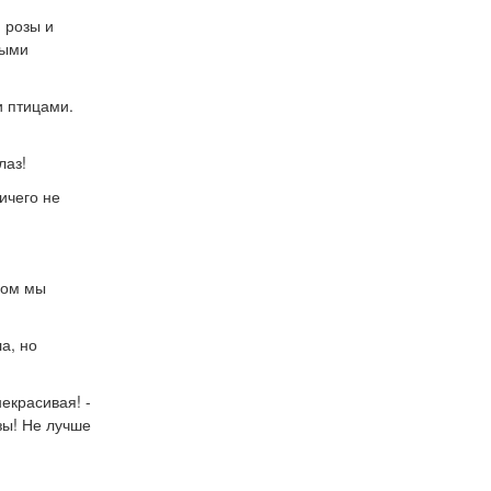
и розы и
выми
и птицами.
лаз!
ничего не
ором мы
а, но
некрасивая! -
озы! Не лучше