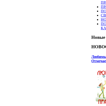
ПР
ПР
П
СВ
НО
ПО
К
Новые
НОВО
Любимый
Отмечае