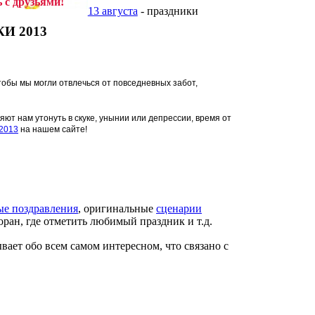
ь
с друзьями!
13 августа
- праздники
И 2013
чтобы мы могли отвлечься от повседневных забот,
яют нам утонуть в скуке, унынии или депрессии, время от
2013
на нашем сайте!
ые поздравления
, оригинальные
сценарии
оран, где отметить любимый праздник и т.д.
ывает обо всем самом интересном, что связано с