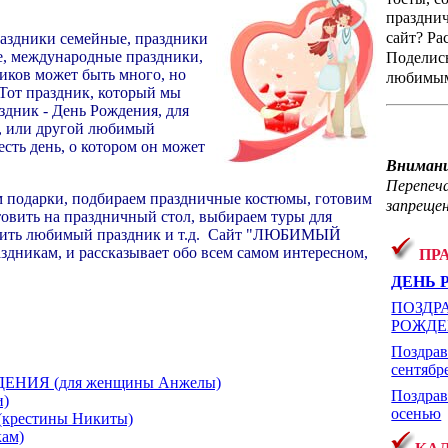
праздни
сайт? Ра
раздники семейные, праздники
е, международные праздники,
Поделис
иков может быть много, но
любимым
 Тот праздник, который мы
здник - День Рождения, для
бы, или другой любимый
есть день, о котором он может
Внимани
Перепеч
м подарки, подбираем праздничные костюмы, готовим
запрещен
товить на праздничный стол, выбираем туры для
тить любимый праздник и т.д.
Сайт "ЛЮБИМЫЙ
дникам, и рассказывает обо всем самом интересном,
ПР
ДЕНЬ 
ПОЗДР
РОЖД
Поздрав
сентябр
НИЯ (для женщины Анжелы)
Поздрав
и)
осенью
рестины Никиты)
ам)