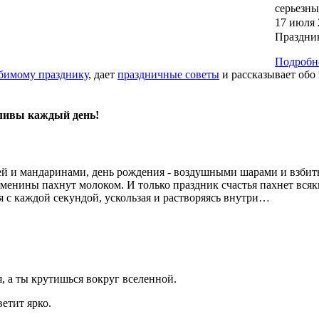
серьезны
17 июля
Праздни
Подробне
юбимому празднику
, дает
праздничные советы
и рассказывает обо
ливы каждый день!
оей и мандаринами, день рождения - воздушными шарами и взби
именины пахнут молоком. И только праздник счастья пахнет всяк
 с каждой секундой, ускользая и растворяясь внутри…
я, а ты крутишься вокруг вселенной.
ветит ярко.