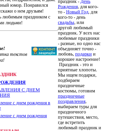
праздник -
День
чный юмор.
Понравился
Рождения
, для кого-
сскажи о нем друзьям!
то -
Новый Год
, для
ь любимым праздником с
кого-то - день
свадьбы
, или
и людьми!
другой любимый
праздник. У всех нас
любимые праздники
- разные, но одно нас
е!
объединяет точно -
любовь,
подарки
и
атка текстов
хорошее настроение!
а!
Праздник - это и
приятные хлопоты.
АЗДНИК
Мы ищем подарки,
подбираем
РОЖДЕНИЯ
праздничные
АВЛЕНИЯ С ДНЕМ
костюмы, готовим
ЕНИЯ
праздничные
поздравления
,
ление с днем рождения в
выбираем туры для
е
праздничного
ление с днем рождения
путешествия, место,
где встретить
любимый праздник и