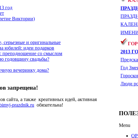
КА
3 год
ПРАЗД
ет
ПРАЗД
тие Виктории)
КАЛЕН
ИМЕНИ
, серьезные и оригинальные
ГОР
на юбилей: идеи подарков
2013 Г
: преподношение со смыслом
ую годовщину свадьбы?
Предска
Год Зме
ычную вечеринку дома?
Гороско
Люди р
в запрещена!
в сайта, а также креативных идей, активная
ubim
yj-prazdnik.ru
обязательна!
ПОЛЕ
Menu
ОР