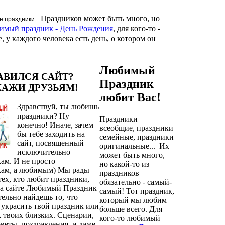
Праздников может быть много, но
 праздники...
имый праздник - День Рождения
, для кого-то -
 у каждого человека есть день, о котором он
Любимый
АВИЛСЯ САЙТ?
Праздник
КАЖИ ДРУЗЬЯМ!
любит Вас!
Здравствуй, ты любишь
праздники? Ну
Праздники
конечно! Иначе, зачем
всеобщие, праздники
бы тебе заходить на
семейные, праздники
сайт, посвященный
оригинальные... Их
исключительно
может быть много,
ам. И не просто
но какой-то из
кам, а любимым) Мы рады
праздников
 тех, кто любит праздники,
обязательно - самый-
На сайте Любимый Праздник
самый! Тот праздник,
тельно найдешь то, что
который мы любим
украсить твой праздник или
больше всего. Для
 твоих близких. Сценарии,
кого-то любимый
оветы, поздравления, и даже