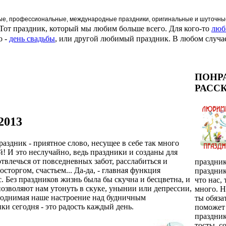
ные, профессиональные, международные праздники, оригинальные и шуточные
 Тот праздник, который мы любим больше всего. Для кого-то
люб
о -
день свадьбы
, или другой любимый праздник. В любом случае,
ПОНР
РАСС
2013
аздник - приятное слово, несущее в себе так много
 И это неслучайно, ведь праздники и созданы для
твлечься от повседневных забот, расслабиться и
праздник
осторгом, счастьем... Да-да, - главная функция
праздни
с. Без праздников жизнь была бы скучна и бесцветна, и
что нас,
озволяют нам утонуть в скуке, унынии или депрессии,
много. 
поднимая наше настроение над будничным
ты обяза
ки сегодня - это радость каждый день.
поможет 
праздник
тосты, с