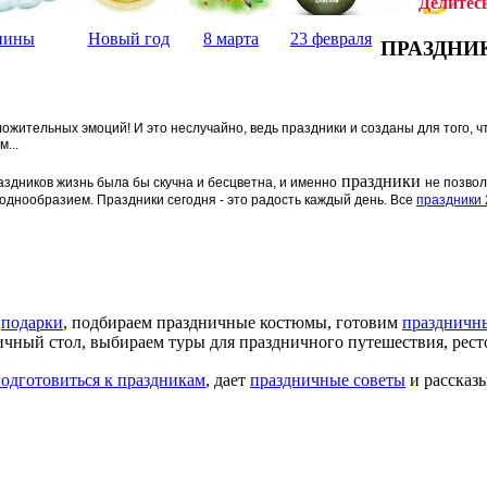
Делитес
нины
Новый год
8 марта
23 февраля
ПРАЗДНИК
ложительных эмоций! И это неслучайно, ведь праздники и созданы для того, 
...
праздники
аздников жизнь была бы скучна и бесцветна, и именно
не позвол
днообразием. Праздники сегодня - это радость каждый день. Все
праздники 
м
подарки
, подбираем праздничные костюмы, готовим
праздничн
ничный стол, выбираем туры для праздничного путешествия, рест
одготовиться к праздникам
, дает
праздничные советы
и рассказ