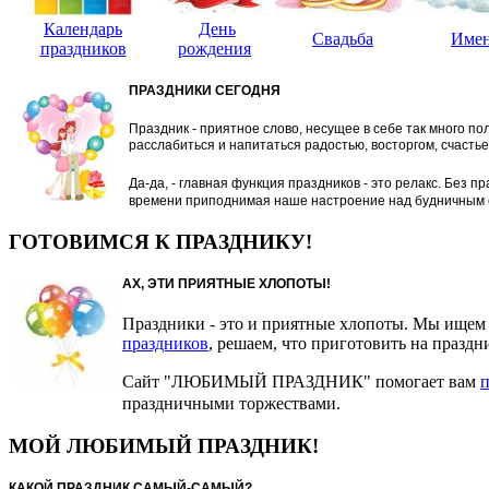
Календарь
День
Свадьба
Име
праздников
рождения
ПРАЗДНИКИ СЕГОДНЯ
Праздник - приятное слово, несущее в себе так много по
расслабиться и напитаться радостью, восторгом, счастьем
Да-да, - главная функция праздников - это релакс.
Без пр
времени приподнимая наше настроение над будничным о
ГОТОВИМСЯ К ПРАЗДНИКУ!
АХ, ЭТИ ПРИЯТНЫЕ ХЛОПОТЫ!
Праздники - это и приятные хлопоты. Мы ище
праздников
, решаем, что приготовить на празд
Сайт "ЛЮБИМЫЙ ПРАЗДНИК" помогает вам
п
праздничными торжествами.
МОЙ ЛЮБИМЫЙ ПРАЗДНИК!
КАКОЙ ПРАЗДНИК САМЫЙ-САМЫЙ?