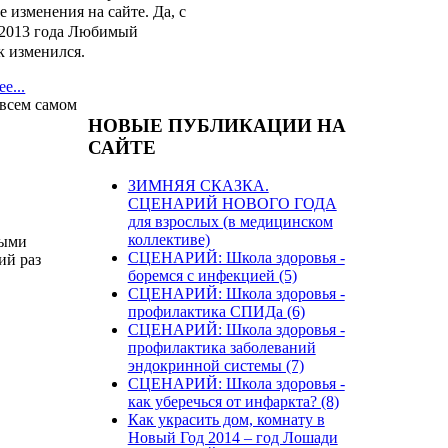
е изменения на сайте.
Да, с
 2013 года Любимый
к изменился.
е...
 всем самом
НОВЫЕ ПУБЛИКАЦИИ НА
САЙТЕ
ЗИМНЯЯ СКАЗКА.
СЦЕНАРИЙ НОВОГО ГОДА
для взрослых (в медицинском
коллективе)
тыми
СЦЕНАРИЙ: Школа здоровья -
ий раз
боремся с инфекцией (5)
СЦЕНАРИЙ: Школа здоровья -
профилактика СПИДа (6)
СЦЕНАРИЙ: Школа здоровья -
профилактика заболеваний
эндокринной системы (7)
СЦЕНАРИЙ: Школа здоровья -
как уберечься от инфаркта? (8)
Как украсить дом, комнату в
Новый Год 2014 – год Лошади