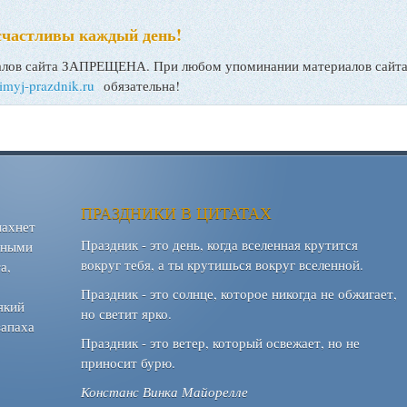
счастливы каждый день!
ов сайта ЗАПРЕЩЕНА. При любом упоминании материалов сайта, 
bimyj-prazdnik.ru
обязательна!
ПРАЗДНИКИ В ЦИТАТАХ
пахнет
Праздник - это день, когда вселенная крутится
шными
вокруг тебя, а ты крутишься вокруг вселенной.
а,
Праздник - это солнце, которое никогда не обжигает,
який
но светит ярко.
запаха
Праздник - это ветер, который освежает, но не
приносит бурю.
Констанс Винка Майорелле