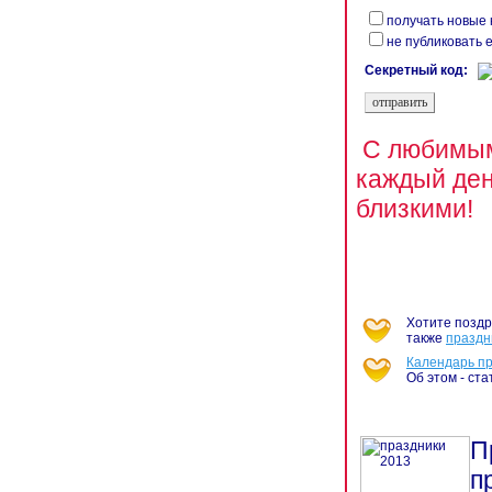
получать новые 
не публиковать 
Секретный код:
С любимым
каждый ден
близкими!
Хотите поздр
также
праздн
Календарь п
Об этом - ст
П
п