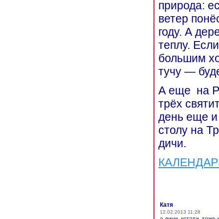
природа: е
ветер понё
году. А дер
теплу. Если
большим хо
тучу — буд
А еще на Р
трёх святи
день еще и
столу на Т
дичи.
КАЛЕНДАР
Катя
12.02.2013 11:28
а дичи, кстати, тоже 