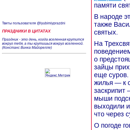
памяти свя
В народе э
также Вас
Твиты пользователя @lyubimiyprazdni
святых.
ПРАЗДНИКИ В ЦИТАТАХ
Праздник - это день, когда вселенная крутится
На Трехсвя
вокруг тебя, а ты крутишься вокруг вселенной.
(Констанс Винка Майорелле)
поведением
о предстоя
зайцы прих
еще суров.
жилья — к 
заскрипит —
мыши подск
выходили из
что через с
О погоде г