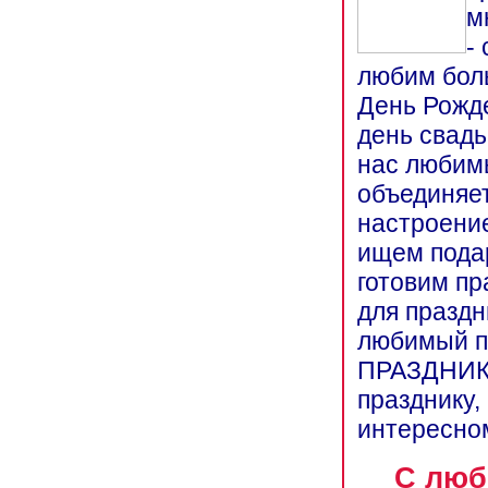
м
-
любим боль
День Рожден
день свадь
нас любимы
объединяет
настроение
ищем пода
готовим п
для праздн
любимый п
ПРАЗДНИК"
празднику,
интересном
С люб