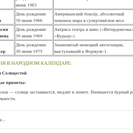
с
июня 1963
День рождения:
Американский боксёр, абсолютный
н
30 июня 1966
чемпион мира в супертяжёлом весе.
асия
День рождения:
Актриса театра и кино («Интердевочка»
яева
30 июня 1969
«Курьер»).
День рождения:
Знаменитый немецкий автогонщик,
ер
30 июня 1975
выступавший в Формуле-1.
НЯ В НАРОДНОМ КАЛЕНДАРЕ:
 Солнцестой
.
ые приметы:
ила — солнце застаивается, медлит в зените. Начинается бурный р
льности.
...