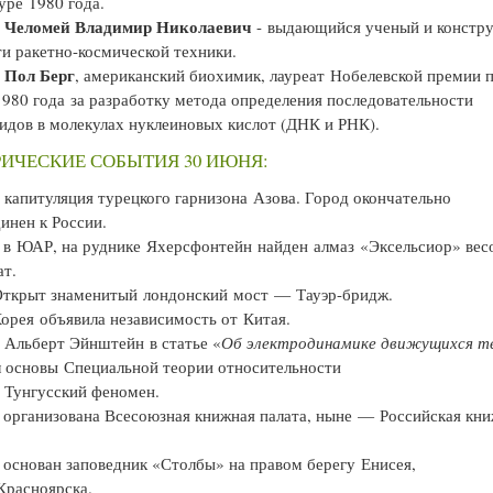
уре 1980 года.
Челомей Владимир Николаевич
—
- выдающийся ученый и констр
ти ракетно-космической техники.
Пол Берг
—
, американский биохимик, лауреат Нобелевской премии 
980 года за разработку метода определения последовательности
идов в молекулах нуклеиновых кислот (ДНК и РНК).
ИЧЕСКИЕ СОБЫТИЯ 30 ИЮНЯ:
капитуляция турецкого гарнизона Азова. Город окончательно
инен к России.
в ЮАР, на руднике Яхерсфонтейн найден алмаз «Эксельсиор» вес
ат.
Открыт знаменитый лондонский мост — Тауэр-бридж.
Корея объявила независимость от Китая.
Альберт Эйнштейн в статье «
Об электродинамике движущихся т
 основы Специальной теории относительности
Тунгусский феномен.
организована Всесоюзная книжная палата, ныне — Российская кн
основан заповедник «Столбы» на правом берегу Енисея,
Красноярска.