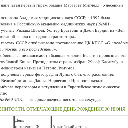
напечатан первый тираж романа Маргарет Митчелл «Унесённые
.
основана Академия медицинских наук СССР; в 1992 была
зована в Российскую академию медицинских наук (РАМН).
учёные Уильям Шокли, Уолтер Браттейн и Джон Бардин из «Bell
ories» объявили о создании транзистора..
в газетах СССР опубликовано постановление ЦК КПСС «
О преодол
личности и его последствий
».
добившаяся независимости бывшая колония Бельгии провозгласила
спубликой Конго. Президентом страны избран Жозеф Касавубу, а
р-министром назначен Патрис Лумумба.
получены первые фотографии Луны с близкого расстояния.
Великобритания, Дания, Норвегия и Ирландия начали
мбурге переговоры о вступлении в Европейское экономическое
ство.
3:59:60 UTC
— впервые введена високосная секунда.
ЕНИТОСТИ, ОТМЕЧАЮЩИЕ ДЕНЬ РОЖДЕНИЯ 30 ИЮНЯ:
День
т
рождения: 30
Английский актёр.