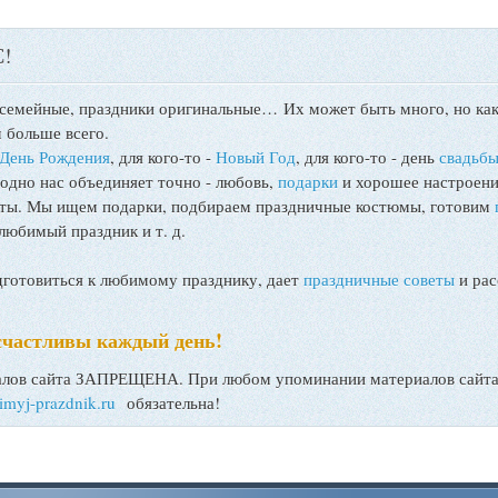
!
 семейные, праздники оригинальные…
Их может быть много, но как
 больше всего.
День Рождения
, для кого-то -
Новый Год
, для кого-то - день
свадьб
 одно нас объединяет точно - любовь,
подарки
и хорошее настроени
поты. Мы ищем подарки, подбираем праздничные костюмы, готовим
любимый праздник и т. д.
товиться к любимому празднику, дает
праздничные советы
и рас
счастливы каждый день!
ов сайта ЗАПРЕЩЕНА. При любом упоминании материалов сайта, 
bimyj-prazdnik.ru
обязательна!