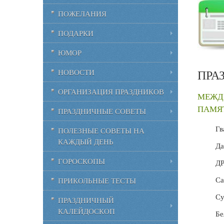
ПОЖЕЛАНИЯ
ПОДАРКИ
ЮМОР
ПРА
НОВОСТИ
ОРГАНИЗАЦИЯ ПРАЗДНИКОВ
МЕЖД
ПАМЯТ
ПРАЗДНИЧНЫЕ СОВЕТЫ
Гв
ПОЛЕЗНЫЕ СОВЕТЫ НА
КАЖДЫЙ ДЕНЬ
Да
ГОРОСКОПЫ
ДР
Са
ПРИКОЛЬНЫЕ ТЕСТЫ
Су
ПРАЗДНИЧНЫЙ
КАЛЕЙДОСКОП
Бе