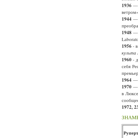
1936
— 
ветром»
1944
— 
преобра
1948
— 
Laborat
1956
- 
культа 
1960
- 
себя Ре
премье
1964
— 
1970
— 
в Люксе
сообще
1972, 2
ЗНАМ
Рупер