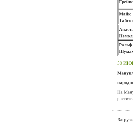
Грейв
Майк
Тайсо
Анаст
Немол
Ральф
Шумах
30 ИЮ
Мануил
народн
На Ману
растите
Загрузка