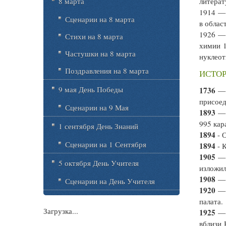
8 марта
литерат
1914 
Сценарии на 8 марта
в облас
1926 
Стихи на 8 марта
химии 1
Частушки на 8 марта
нуклеот
Поздравления на 8 марта
ИСТОР
9 мая День Победы
1736
— 
присоед
Сценарии на 9 Мая
1893
— 
995 кар
1 сентября День Знаний
1894
- 
Сценарии на 1 Сентября
1894
- 
1905
— 
5 октября День Учителя
изложил
1908
— 
Сценарии на День Учителя
1920
— 
палата.
Загрузка...
1925
— 
вблизи 