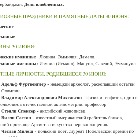
День влюблённых.
ербайджан,
ИОЗНЫЕ ПРАЗДНИКИ И ПАМЯТНЫЕ ДАТЫ 30 ИЮНЯ:
ческие
лавные
ИНЫ 30 ИЮНЯ:
ческие именины:
Люцина, Эммилия, Дамели.
лавные именины:
Измаил (Исмаил), Мануил, Савелий, Эммануил.
ТНЫЕ ЛИЧНОСТИ, РОДИВШИЕСЯ 30 ИЮНЯ:
Адольф Фуртвенглер
—
- немецкий археолог, раскопавший остатки
й Олимпии.
Владимир Александрович Михельсон
—
- физик и геофизик, один 
оложников отечественной актинометрии, профессор.
Стэнли Спенсер
—
- английский живописец.
Вилли Саттон
—
- известный американский грабитель банков,
ший прозвище Артист за искусство перевоплощения.
Чеслав Милош
—
- польский поэт, лауреат Нобелевской премии по