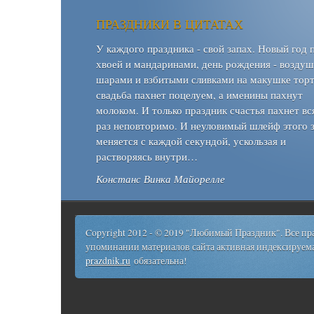
ПРАЗДНИКИ В ЦИТАТАХ
У каждого праздника - свой запах. Новый год 
хвоей и мандаринами, день рождения - возду
шарами и взбитыми сливками на макушке торт
свадьба пахнет поцелуем, а именины пахнут
молоком. И только праздник счастья пахнет вс
раз неповторимо. И неуловимый шлейф этого 
меняется с каждой секундой, ускользая и
растворяясь внутри…
Констанс Винка Майорелле
Copyright 2012 - © 2019 "Любимый Праздник". Все п
упоминании материалов сайта активная индексируема
prazdnik.ru
обязательна!