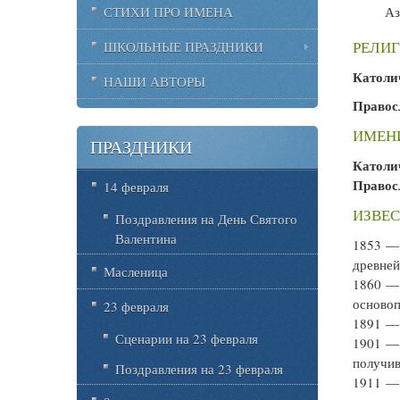
СТИХИ ПРО ИМЕНА
Аз
РЕЛИГ
ШКОЛЬНЫЕ ПРАЗДНИКИ
Католи
НАШИ АВТОРЫ
Правос
ИМЕН
ПРАЗДНИКИ
Католи
Правос
14 февраля
ИЗВЕС
Поздравления на День Святого
Валентина
1853 
древне
Масленица
1860 
основоп
23 февраля
1891 
Сценарии на 23 февраля
1901 
получив
Поздравления на 23 февраля
1911 