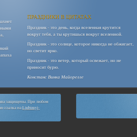
ПРАЗДНИКИ В ЦИТАТАХ
пахнет
Праздник - это день, когда вселенная крутится
шными
вокруг тебя, а ты крутишься вокруг вселенной.
а,
Праздник - это солнце, которое никогда не обжигает,
який
но светит ярко.
запаха
Праздник - это ветер, который освежает, но не
приносит бурю.
Констанс Винка Майорелле
рава защищены. При любом
я ссылка на
Ljubimyj-