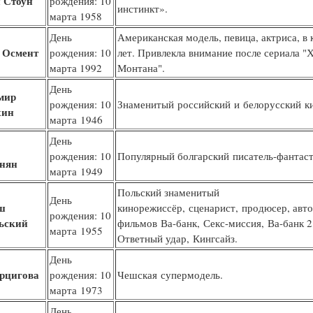
 Стоун
рождения: 10
инстинкт».
марта 1958
День
Американская модель, певица, актриса, в к
 Осмент
рождения: 10
лет. Привлекла внимание после сериала "
марта 1992
Монтана".
День
мир
рождения: 10
Знаменитый российский и белорусский к
хин
марта 1946
День
рождения: 10
Популярный болгарский писатель-фантаст
нян
марта 1949
Польский знаменитый
День
ш
кинорежиссёр, сценарист, продюсер, авт
рождения: 10
ьский
фильмов Ва-банк, Секс-миссия, Ва-банк 2
марта 1955
Ответный удар, Кингсайз.
День
ерцигова
рождения: 10
Чешская супермодель.
марта 1973
День