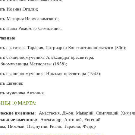
ть Иоанна Огилви;
ть Макария Иерусалимского;
ть Папы Римского Симплиция.
лавные
ь святителя Тарасия, Патриарха Константинопольского (806);
ть священномученика Александра пресвитера,
обномученицы Мстиславы (1938);
ь священномученика Николая пресвитера (1945);
ть Евгения;
ть мученика Антония.
НЫ 10 МАРТА:
ческие именины:
Анастасия, Джон, Макарий, Симплиций, Химел
лавные именины:
Александр, Антоний, Евгений,
ва, Николай, Пафнутий, Ригин, Тарасий, Фёдор