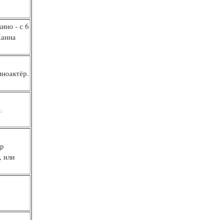
ино - с 6
Ханна
иноактёр.
.
ор
, или