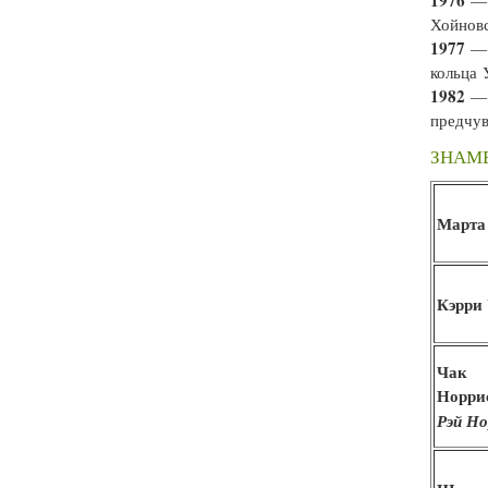
1976
— 
Хойновс
1977
— 
кольца 
1982
— 
предчув
ЗНАМЕ
Марта
Кэрри
Чак
Норрис
Рэй Н