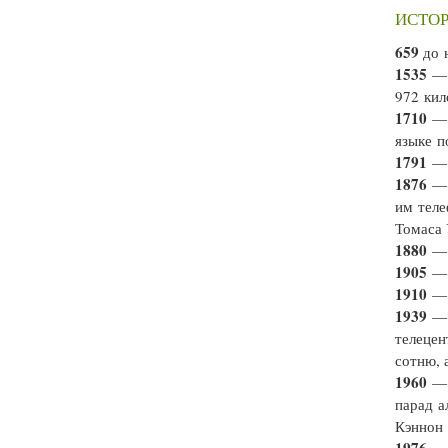
ИСТОР
659
до 
1535
— 
972 кил
1710
— 
языке п
1791
— 
1876
— 
им теле
Томаса 
1880
— 
1905
— 
1910
— 
1939
— 
телецен
сотню, 
1960
— 
парад а
Кэннон 