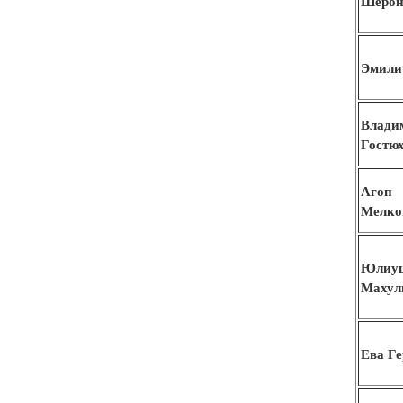
Шерон
Эмили
Влади
Гостю
Агоп
Мелко
Юлиу
Махул
Ева Г