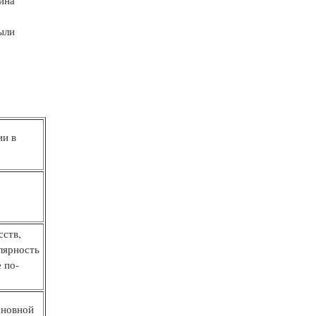
ина
ыли
:
ии в
сств,
лярность
 по-
сновной