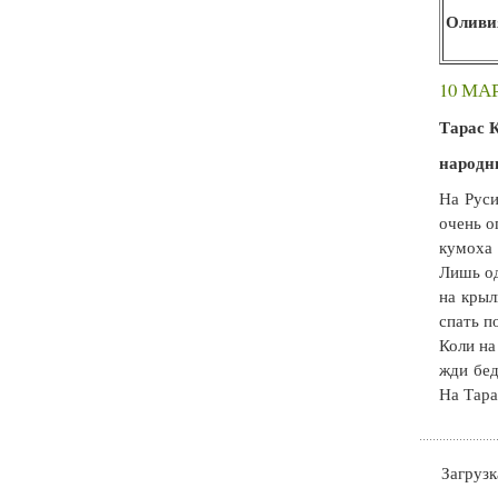
Оливи
10 МА
Тарас 
народн
На Руси
очень о
кумоха 
Лишь од
на крыл
спать п
Коли на
жди бед
На Тара
Загрузка