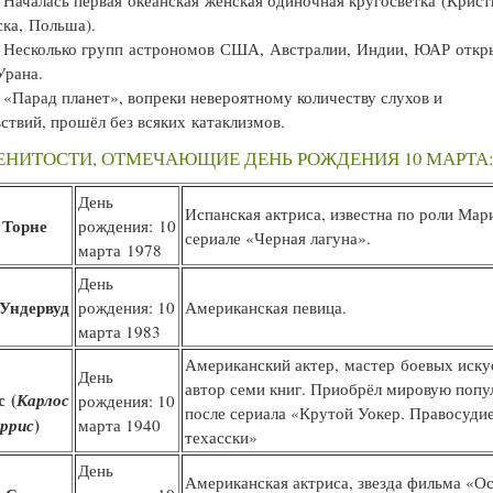
Началась первая океанская женская одиночная кругосветка (Крист
ка, Польша).
Несколько групп астрономов США, Австралии, Индии, ЮАР откр
Урана.
«Парад планет», вопреки невероятному количеству слухов и
ствий, прошёл без всяких катаклизмов.
НИТОСТИ, ОТМЕЧАЮЩИЕ ДЕНЬ РОЖДЕНИЯ 10 МАРТА
День
Испанская актриса, известна по роли Мар
 Торне
рождения: 10
сериале «Черная лагуна».
марта 1978
День
 Ундервуд
рождения: 10
Американская певица.
марта 1983
Американский актер, мастер боевых иску
День
автор семи книг. Приобрёл мировую попу
 (
Карлос
рождения: 10
после сериала «Крутой Уокер. Правосудие
)
оррис
марта 1940
техасски»
День
Американская актриса, звезда фильма «О