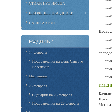
СТИХИ ПРО ИМЕНА
— памя
ШКОЛЬНЫЕ ПРАЗДНИКИ
— памя
НАШИ АВТОРЫ
— памя
Правос
— памят
ПРАЗДНИКИ
— памя
14 февраля
препод
— памят
Поздравления на День Святого
Валентина
— памя
Масленица
— памя
ИМЕНИ
23 февраля
Католи
Сценарии на 23 февраля
Правос
Поздравления на 23 февраля
Мстисла