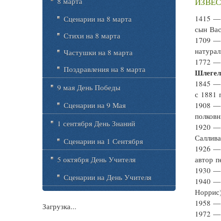
8 марта
ИЗВЕС
1415 
Сценарии на 8 марта
сын Вас
Стихи на 8 марта
1709 
натурал
Частушки на 8 марта
1772 
Поздравления на 8 марта
Шлегел
1845 
9 мая День Победы
с 1881 
Сценарии на 9 Мая
1908 
полковн
1 сентября День Знаний
1920 
Саллива
Сценарии на 1 Сентября
1926 —
5 октября День Учителя
автор п
1930 
Сценарии на День Учителя
1940 
Норрис)
1958 
Загрузка...
1972 