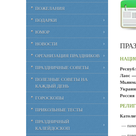
ПОЖЕЛАНИЯ
ПОДАРКИ
ЮМОР
ПРА
НОВОСТИ
ОРГАНИЗАЦИЯ ПРАЗДНИКОВ
НАЦИО
ПРАЗДНИЧНЫЕ СОВЕТЫ
Респуб
Лаос —
ПОЛЕЗНЫЕ СОВЕТЫ НА
Мьянма
КАЖДЫЙ ДЕНЬ
Украин
Россия
ГОРОСКОПЫ
РЕЛИГ
ПРИКОЛЬНЫЕ ТЕСТЫ
Католи
ПРАЗДНИЧНЫЙ
— памя
КАЛЕЙДОСКОП
— памя