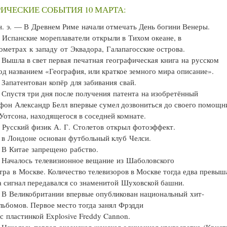
ИЧЕСКИЕ СОБЫТИЯ 10 МАРТА:
н. э. — В Древнем Риме начали отмечать День богини Венеры.
Испанские мореплаватели открыли в Тихом океане, в
ометрах к западу от Эквадора, Галапагосские острова.
Вышла в свет первая печатная географическая книга на русском
од названием «География, или краткое земного мира описание».
Запатентован копёр для забивания свай.
Спустя три дня после получения патента на изобретённый
фон Александр Белл впервые сумел дозвониться до своего помощн
Уотсона, находящегося в соседней комнате.
Русский физик А. Г. Столетов открыл фотоэффект.
в Лондоне основан футбольный клуб Челси.
В Китае запрещено рабство.
Началось телевизионное вещание из Шаболовского
тра в Москве. Количество телевизоров в Москве тогда едва превыш
а сигнал передавался со знаменитой Шуховской башни.
В Великобритании впервые опубликован национальный хит-
льбомов. Первое место тогда занял Фрэдди
с пластинкой Explosive Freddy Cannon.