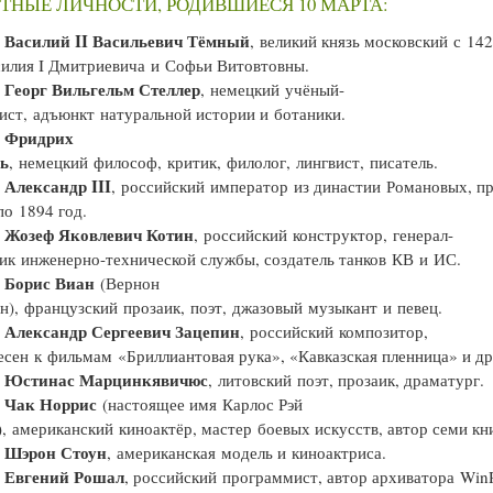
ТНЫЕ ЛИЧНОСТИ, РОДИВШИЕСЯ 10 МАРТА:
Василий II Васильевич Тёмный
—
, великий князь московский с 142
илия I Дмитриевича и Софьи Витовтовны.
Георг Вильгельм Стеллер
—
, немецкий учёный-
ист, адъюнкт натуральной истории и ботаники.
Фридрих
—
ь
, немецкий философ, критик, филолог, лингвист, писатель.
Александр III
—
, российский император из династии Романовых, п
по 1894 год.
Жозеф Яковлевич Котин
—
, российский конструктор, генерал-
ик инженерно-технической службы, создатель танков КВ и ИС.
Борис Виан
—
(Вернон
н), французский прозаик, поэт, джазовый музыкант и певец.
Александр Сергеевич Зацепин
, российский композитор,
есен к фильмам «Бриллиантовая рука», «Кавказская пленница» и др
Юстинас Марцинкявичюс
—
, литовский поэт, прозаик, драматург.
Чак Норрис
—
(настоящее имя Карлос Рэй
, американский киноактёр, мастер боевых искусств, автор семи кн
Шэрон Стоун
—
, американская модель и киноактриса.
Евгений Рошал
—
, российский программист, автор архиватора Wi