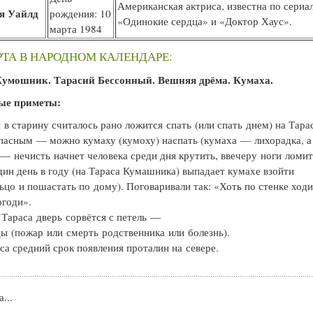
Американская актриса, известна по сериа
я Уайлд
рождения: 10
«Одинокие сердца» и «Доктор Хаус».
марта 1984
РТА В НАРОДНОМ КАЛЕНДАРЕ:
Кумошник. Тарасий Бессонный. Вешняя дрёма. Кумаха.
ые приметы:
 в старину считалось рано ложится спать (или спать днем) на Тара
пасным — можно кумаху (кумоху) наспать (кумаха — лихорадка, а
— нечисть начнет человека среди дня крутить, ввечеру ноги ломит
ин день в году (на Тараса Кумашника) выпадает кумахе взойти
ьцо и пошастать по дому). Поговаривали так: «Хоть по стенке ходи
огоди».
 Тараса дверь сорвётся с петель —
ы (пожар или смерть родственника или болезнь).
са средний срок появления проталин на севере.
...