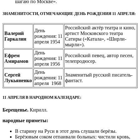
шагаю по Москве».
ЗНАМЕНИТОСТИ, ОТМЕЧАЮЩИЕ ДЕНЬ РОЖДЕНИЯ 11 АПРЕЛЯ:
Российский актёр театра и кино,
День
Валерий
артист Московского театра
рождения: 11
Гаркалин
Сатиры («Катала», «Ширли-
апреля 1954
мырли»).
День
Ефрем
Российский певец, автор песен,
рождения: 11
Амирамов
телепродюсер.
апреля 1956
День
Сергей
Знаменитый русский писатель-
рождения: 11
Лукьяненко
фантаст.
апреля 1968
11 АПРЕЛЯ В НАРОДНОМ КАЛЕНДАРЕ:
Берещенье.
Кирилл.
народные приметы:
В старину на Руси в этот день слушали берёзы.
Берёзовым соком отпаивали больных: чистили кровь,