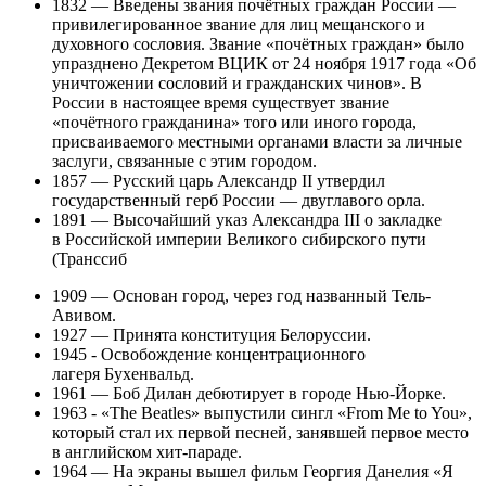
1832 — Введены звания почётных граждан России —
привилегированное звание для лиц мещанского и
духовного сословия. Звание «почётных граждан» было
упразднено Декретом ВЦИК от 24 ноября 1917 года «Об
уничтожении сословий и гражданских чинов». В
России в настоящее время существует звание
«почётного гражданина» того или иного города,
присваиваемого местными органами власти за личные
заслуги, связанные с этим городом.
1857 — Русский царь Александр II утвердил
государственный герб России — двуглавого орла.
1891 — Высочайший указ Александра III о закладке
в Российской империи Великого сибирского пути
(Транссиб
1909 — Основан город, через год названный Тель-
Авивом.
1927 — Принята конституция Белоруссии.
1945 - Освобождение концентрационного
лагеря Бухенвальд.
1961 — Боб Дилан дебютирует в городе Нью-Йорке.
1963 - «The Beatles» выпустили сингл «From Me to You»,
который стал их первой песней, занявшей первое место
в английском хит-параде.
1964 — На экраны вышел фильм Георгия Данелия «Я