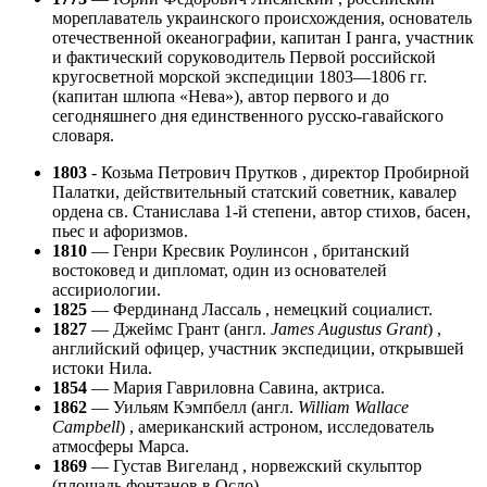
мореплаватель украинского происхождения, основатель
отечественной океанографии, капитан І ранга, участник
и фактический соруководитель Первой российской
кругосветной морской экспедиции 1803—1806 гг.
(капитан шлюпа «Нева»), автор первого и до
сегодняшнего дня единственного русско-гавайского
словаря.
1803
- Козьма Петрович Прутков , директор Пробирной
Палатки, действительный статский советник, кавалер
ордена св. Станислава 1-й степени, автор стихов, басен,
пьес и афоризмов.
1810
— Генри Кресвик Роулинсон , британский
востоковед и дипломат, один из основателей
ассириологии.
1825
— Фердинанд Лассаль , немецкий социалист.
1827
— Джеймс Грант (англ.
James Augustus Grant
) ,
английский офицер, участник экспедиции, открывшей
истоки Нила.
1854
— Мария Гавриловна Савина, актриса.
1862
— Уильям Кэмпбелл (англ.
William Wallace
Campbell
) , американский астроном, исследователь
атмосферы Марса.
1869
— Густав Вигеланд , норвежский скульптор
(площадь фонтанов в Осло).