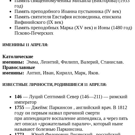
Память священномученика Михаила (Викторова) (1933
год)
Память преподобного Иоанна пустынника (IV век)
Память святителя Евстафия исповедника, епископа
Вифинийского (IX век)
Память преподобных Марка (XV век) и Ионы (1480 год)
Псково-Печерских
ИМЕНИНЫ 11 АПРЕЛЯ:
Католические
именины:
Эмма, Леонтий, Филипп, Валерий, Станислав.
Православные
именины:
Антип, Иван, Кирилл, Марк, Яков.
ИЗВЕСТНЫЕ ЛИЧНОСТИ, РОДИВШИЕСЯ 11 АПРЕЛЯ:
146
— Луций Септимий Север (146—211) — римский
император
1755
— Джеймс Паркинсон , английский врач. В 1812
году он первым назвал причиной смерти
при аппендиците воспаление аппендикса, а через пять
лет описал «дрожательный паралич», который ныне
называют болезнью Паркинсона.
1773
— Юрий Федорович Лисянский , российский