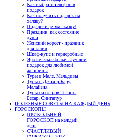
Как выбрать телефон в
подарок
Как получить подарок на
халяву?
Подарите детям сказку!
Праздник, как состояние
души
Женский корсет - праздник
для талии
Шкаф-купе и гардеробные
Эротическое бельё - лучший
подарок для любимой
женщины
Туры в Мале, Мальдивы
Туры в Джохор-Бару,
Малайзия
Туры на остров Теконг-
Бесар, Сингапур
ПОЛЕЗНЫЕ СОВЕТЫ НА КАЖДЫЙ ДЕНЬ
ГОРОСКОПЫ
ПРИКОЛЬНЫЙ
ГОРОСКОП на каждый
день
СЧАСТЛИВЫЙ
ГОРОСКОП 2018