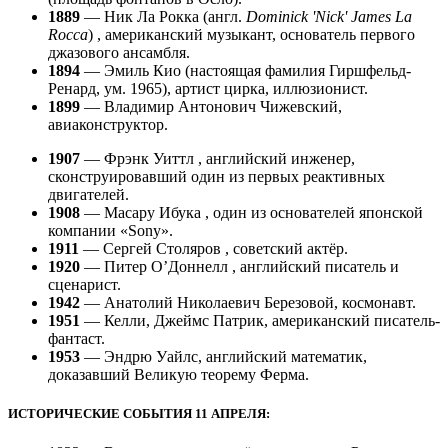
1889
— Ник Ла Рокка (англ.
Dominick 'Nick' James La
Rocca
) , американский музыкант, основатель первого
джазового ансамбля.
1894
— Эмиль Кио (настоящая фамилия Гиршфельд-
Ренард, ум. 1965), артист цирка, иллюзионист.
1899
— Владимир Антонович Чижевский,
авиаконструктор.
1907
— Фрэнк Уиттл , английский инженер,
сконструировавший один из первых реактивных
двигателей.
1908
— Масару Ибука , один из основателей японской
компании «Sony».
1911
— Сергей Столяров , советский актёр.
1920
— Питер О’Доннелл , английский писатель и
сценарист.
1942
— Анатолий Николаевич Березовой, космонавт.
1951
— Келли, Джеймс Патрик, американский писатель-
фантаст.
1953
— Эндрю Уайлс, английский математик,
доказавший Великую теорему Ферма.
ИСТОРИЧЕСКИЕ СОБЫТИЯ 11 АПРЕЛЯ: