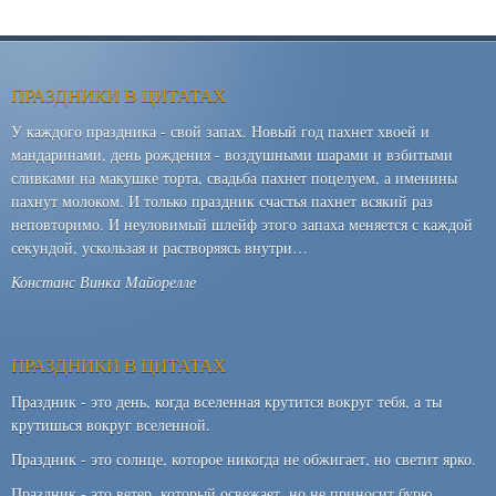
ПРАЗДНИКИ В ЦИТАТАХ
У каждого праздника - свой запах. Новый год пахнет хвоей и
мандаринами, день рождения - воздушными шарами и взбитыми
сливками на макушке торта, свадьба пахнет поцелуем, а именины
пахнут молоком. И только праздник счастья пахнет всякий раз
неповторимо. И неуловимый шлейф этого запаха меняется с каждой
секундой, ускользая и растворяясь внутри…
Констанс Винка Майорелле
ПРАЗДНИКИ В ЦИТАТАХ
Праздник - это день, когда вселенная крутится вокруг тебя, а ты
крутишься вокруг вселенной.
Праздник - это солнце, которое никогда не обжигает, но светит ярко.
Праздник - это ветер, который освежает, но не приносит бурю.