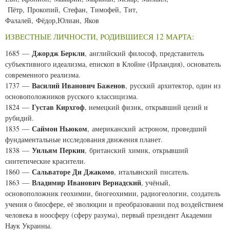
Пётр, Прокопий, Стефан, Тимофей, Тит,
Фалалей, Фёдор,Юлиан, Яков
ИЗВЕСТНЫЕ ЛИЧНОСТИ, РОДИВШИЕСЯ 12 МАРТА:
Джордж Беркли
1685 —
, английский философ, представитель
субъективного идеализма, епископ в Клойне (Ирландия), основатель
современного реализма.
Василий Иванович Баженов
1737 —
, русский архитектор, один из
основоположников русского классицизма.
Густав Кирхгоф
1824 —
, немецкий физик, открывший цезий и
рубидий.
Саймон Ньюком
1835 —
, американский астроном, проведший
фундаментальные исследования движения планет.
Уильям Перкин
1838 —
, британский химик, открывший
синтетические красители.
Сальваторе Ди Джакомо
1860 —
, итальянский писатель.
Владимир Иванович Вернадский
1863 —
, учёный,
основоположник геохимии, биогеохимии, радиогеологии, создатель
учения о биосфере, её эволюции и преобразовании под воздействием
человека в ноосферу (сферу разума), первый президент Академии
Наук Украины.