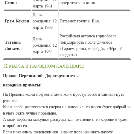
Селин
актер театра и кино.
марта 1961
День
Грэм Коксон
рождения: 12
Гитарист группы Blur.
марта 1969
Российская актриса (приобрела
День
Татьяна
популярность после фильмов
рождения: 12
Лютаева
«Гардемарины, вперёд!», «Чёрный
марта 1965
квадрат»).
12 МАРТА В НАРОДНОМ КАЛЕНДАРЕ:
Прокоп Перезимний, Дорогорушитель.
народные приметы:
На Прокопа колея под копытами коня проступается и санный путь
рушится
Коли верба распускается сперва на макушке, то посев будет добрый и
начать сеять лучше пораньше.
А коли верба на макушке распускаться не спешит, то хорошим будет
второй посев.
Если появились подснежники, значит пора начинать пахоту.