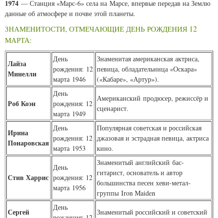
1974
— Станция «Марс-6» села на Марсе, впервые передав на Землю
данные об атмосфере и почве этой планеты.
ЗНАМЕНИТОСТИ, ОТМЕЧАЮЩИЕ ДЕНЬ РОЖДЕНИЯ 12
МАРТА:
День
Знаменитая американская актриса,
Лайза
рождения: 12
певица, обладательница «Оскара»
Минелли
марта 1946
(«Кабаре», «Артур»).
День
Американский продюсер, режиссёр и
Роб Коэн
рождения: 12
сценарист.
марта 1949
День
Популярная советская и российская
Ирина
рождения: 12
джазовая и эстрадная певица, актриса
Понаровская
марта 1953
кино.
Знаменитый английский бас-
День
гитарист, основатель и автор
Стив Харрис
рождения: 12
большинства песен хеви-метал-
марта 1956
группы Iron Maiden
День
Сергей
Знаменитый российский и советский
рождения: 12