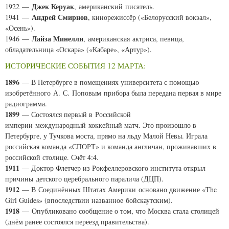
Джек Керуак
1922 —
, американский писатель.
Андрей Смирнов
1941 —
, кинорежиссёр («Белорусский вокзал»,
«Осень»).
Лайза Минелли
1946 —
, американская актриса, певица,
обладательница «Оскара» («Кабаре», «Артур»).
ИСТОРИЧЕСКИЕ СОБЫТИЯ 12 МАРТА:
1896
— В Петербурге в помещениях университета с помощью
изобретённого А. С. Поповым прибора была передана первая в мире
радиограмма.
1899
— Состоялся первый в Российской
империи международный хоккейный матч. Это произошло в
Петербурге, у Тучкова моста, прямо на льду Малой Невы. Играла
российская команда «СПОРТ» и команда англичан, проживавших в
российской столице. Счёт 4:4.
1911
— Доктор Флетчер из Рокфеллеровского института открыл
причины детского церебрального паралича (ДЦП).
1912
— В Соединённых Штатах Америки основано движение «The
Girl Guides» (впоследствии названное бойскаутским).
1918
— Опубликовано сообщение о том, что Москва стала столицей
(днём ранее состоялся переезд правительства).