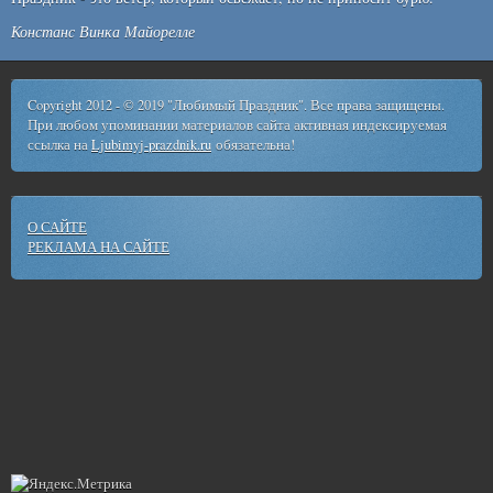
Констанс Винка Майорелле
Copyright 2012 - © 2019 "Любимый Праздник". Все права защищены.
При любом упоминании материалов сайта активная индексируемая
ссылка на
Ljubimyj-prazdnik.ru
обязательна!
О САЙТЕ
РЕКЛАМА НА САЙТЕ