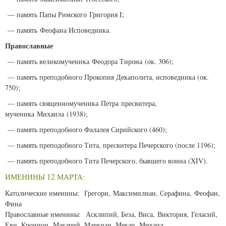
— память Папы Римского Григория I;
— память Феофана Исповедника.
Православные
— память великомученика Феодора Тирона (ок. 306);
— память преподобного Прокопия Декаполита, исповедника (ок.
750);
— память священномученика Петра пресвитера,
мученика Михаила (1938);
— память преподобного Фалалея Сирийского (460);
— память преподобного Тита, пресвитера Печерского (после 1196);
— память преподобного Тита Печерского, бывшего воина (XIV).
ИМЕНИНЫ 12 МАРТА:
Католические именины: Грегори, Максимилиан, Серафина, Феофан,
Фина
Православные именины: Асклипий, Беза, Виса, Виктория, Геласий,
Евн, Кронион, Макарий, Маркиан, Мекар, Михаил,