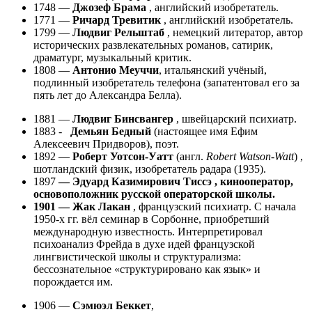
1748 —
Джозеф Брама
, английский изобретатель.
1771 —
Ричард Тревитик
, английский изобретатель.
1799 —
Людвиг Рельштаб
, немецкий литератор, автор
исторических развлекательных романов, сатирик,
драматург, музыкальный критик.
1808 —
Антонио Меуччи
, итальянский учёный,
подлинный изобретатель телефона (запатентовал его за
пять лет до Александра Белла).
1881 —
Людвиг Бинсвангер
, швейцарский психиатр.
1883 -
Демьян Бедный
(настоящее имя Ефим
Алексеевич Придворов), поэт.
1892 —
Роберт Уотсон-Уатт
(англ.
Robert Watson-Watt
) ,
шотландский физик, изобретатель радара (1935).
1897
— Эдуард Казимирович Тиссэ , кинооператор,
основоположник русской операторской школы.
1901 — Жак Лакан
, французский психиатр. С начала
1950-х гг. вёл семинар в Сорбонне, приобретший
международную известность. Интерпретировал
психоанализ Фрейда в духе идей французской
лингвистической школы и структурализма:
бессознательное «структурировано как язык» и
порождается им.
1906 —
Сэмюэл Беккет
,