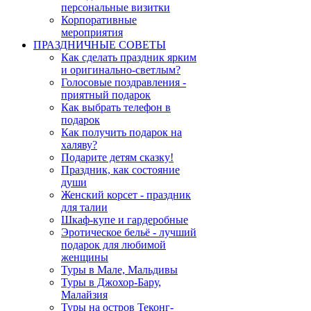
персональные визитки
Корпоративные
мероприятия
ПРАЗДНИЧНЫЕ СОВЕТЫ
Как сделать праздник ярким
и оригинально-светлым?
Голосовые поздравления -
приятный подарок
Как выбрать телефон в
подарок
Как получить подарок на
халяву?
Подарите детям сказку!
Праздник, как состояние
души
Женский корсет - праздник
для талии
Шкаф-купе и гардеробные
Эротическое бельё - лучший
подарок для любимой
женщины
Туры в Мале, Мальдивы
Туры в Джохор-Бару,
Малайзия
Туры на остров Теконг-