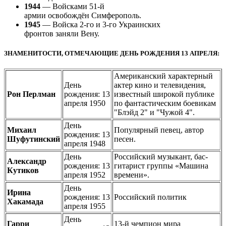
1944
— Войсками 51-й
армии освобождён Симферополь.
1945
— Войска 2-го и 3-го Украинских
фронтов заняли Вену.
ЗНАМЕНИТОСТИ, ОТМЕЧАЮЩИЕ ДЕНЬ РОЖДЕНИЯ 13 АПРЕЛЯ:
Американский характерный
День
актер кино и телевидения,
Рон Перлман
рождения: 13
известный широкой публике
апреля 1950
по фантастическим боевикам
"Блэйд 2" и "Чужой 4".
День
Михаил
Популярный певец, автор
рождения: 13
Шуфутинский
песен.
апреля 1948
День
Российский музыкант, бас-
Александр
рождения: 13
гитарист группы «Машина
Кутиков
апреля 1952
времени».
День
Ирина
рождения: 13
Российский политик
Хакамада
апреля 1955
День
Гарри
13-й чемпион мира