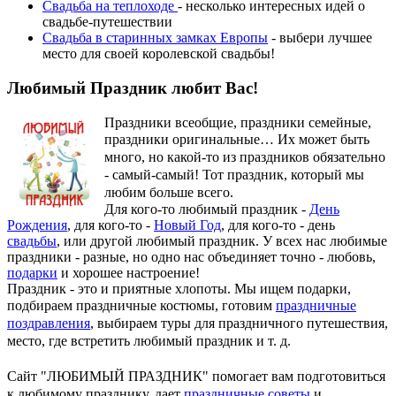
Свадьба на теплоходе
- несколько интересных идей о
свадьбе-путешествии
Свадьба в старинных замках Европы
- выбери лучшее
место для своей королевской свадьбы!
Любимый Праздник любит Вас!
Праздники всеобщие, праздники семейные,
праздники оригинальные…
Их может быть
много, но какой-то из праздников обязательно
- самый-самый! Тот праздник, который мы
любим больше всего.
Для кого-то любимый праздник -
День
Рождения
, для кого-то -
Новый Год
, для кого-то - день
свадьбы
, или другой любимый праздник. У всех нас любимые
праздники - разные, но одно нас объединяет точно - любовь,
подарки
и хорошее настроение!
Праздник - это и приятные хлопоты. Мы ищем подарки,
подбираем праздничные костюмы, готовим
праздничные
поздравления
, выбираем туры для праздничного путешествия,
место, где встретить любимый праздник и т. д.
Сайт "ЛЮБИМЫЙ ПРАЗДНИК" помогает вам подготовиться
к любимому празднику, дает
праздничные советы
и