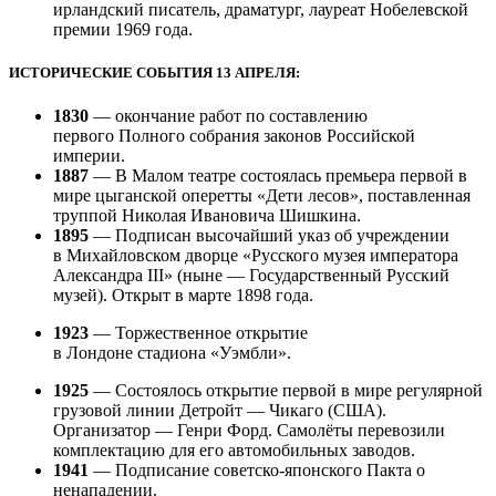
ирландский писатель, драматург, лауреат Нобелевской
премии 1969 года.
ИСТОРИЧЕСКИЕ СОБЫТИЯ 13 АПРЕЛЯ:
1830
— окончание работ по составлению
первого Полного собрания законов Российской
империи.
1887
— В Малом театре состоялась премьера первой в
мире цыганской оперетты «Дети лесов», поставленная
труппой Николая Ивановича Шишкина.
1895
— Подписан высочайший указ об учреждении
в Михайловском дворце «Русского музея императора
Александра III» (ныне — Государственный Русский
музей). Открыт в марте 1898 года.
1923
— Торжественное открытие
в Лондоне стадиона «Уэмбли».
1925
— Состоялось открытие первой в мире регулярной
грузовой линии Детройт — Чикаго (США).
Организатор — Генри Форд. Самолёты перевозили
комплектацию для его автомобильных заводов.
1941
— Подписание советско-японского Пакта о
ненападении.