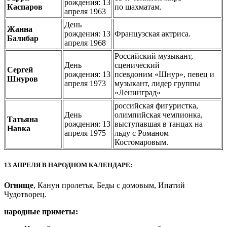
рождения: 13
Каспаров
по шахматам.
апреля 1963
День
Жанна
рождения: 13
Французская актриса.
Балибар
апреля 1968
Российский музыкант,
День
сценический
Сергей
рождения: 13
псевдоним «Шнур», певец и
Шнуров
апреля 1973
музыкант, лидер группы
«Ленинград»
российская фигуристка,
День
олимпийская чемпионка,
Татьяна
рождения: 13
выступавшая в танцах на
Навка
апреля 1975
льду с Романом
Костомаровым.
13 АПРЕЛЯ В НАРОДНОМ КАЛЕНДАРЕ:
Огнище
, Канун пролетья, Беды с домовым, Ипатий
Чудотворец.
народные приметы: