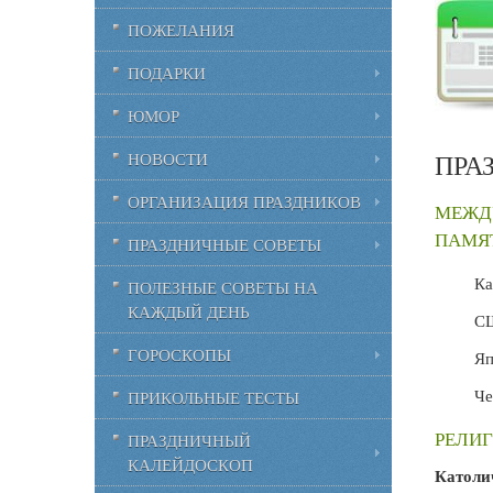
ПОЖЕЛАНИЯ
ПОДАРКИ
ЮМОР
ПРА
НОВОСТИ
ОРГАНИЗАЦИЯ ПРАЗДНИКОВ
МЕЖД
ПАМЯТ
ПРАЗДНИЧНЫЕ СОВЕТЫ
Ка
ПОЛЕЗНЫЕ СОВЕТЫ НА
КАЖДЫЙ ДЕНЬ
СШ
ГОРОСКОПЫ
Яп
Че
ПРИКОЛЬНЫЕ ТЕСТЫ
РЕЛИГ
ПРАЗДНИЧНЫЙ
КАЛЕЙДОСКОП
Католи