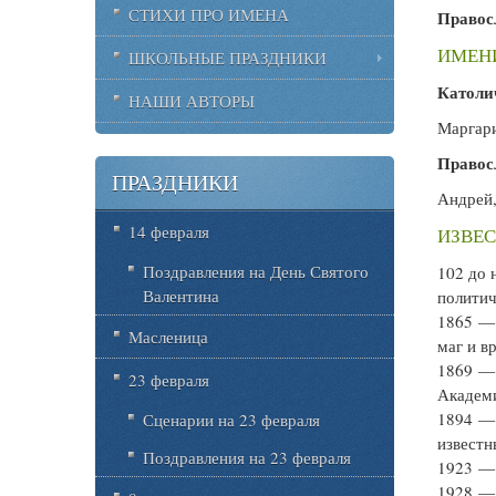
СТИХИ ПРО ИМЕНА
Правос
ИМЕНИ
ШКОЛЬНЫЕ ПРАЗДНИКИ
Католи
НАШИ АВТОРЫ
Маргари
Правос
ПРАЗДНИКИ
Андрей,
14 февраля
ИЗВЕС
Поздравления на День Святого
102 до 
Валентина
политич
1865 
Масленица
маг и вр
1869 
23 февраля
Академ
1894 
Сценарии на 23 февраля
известн
Поздравления на 23 февраля
1923 
1928 