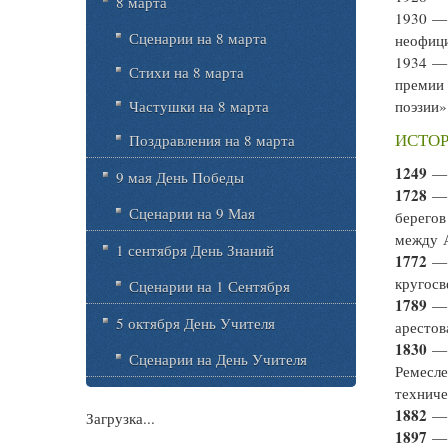
8 марта
1930 
Сценарии на 8 марта
неофици
1934 
Стихи на 8 марта
премии 
Частушки на 8 марта
поэзии»
ИСТОР
Поздравления на 8 марта
1249
— 
9 мая День Победы
1728
— 
Сценарии на 9 Мая
берегов
между А
1 сентября День Знаний
1772
— 
кругосв
Сценарии на 1 Сентября
1789
— 
5 октября День Учителя
арестов
1830
— 
Сценарии на День Учителя
Ремесле
техниче
1882
— 
Загрузка...
1897
— 