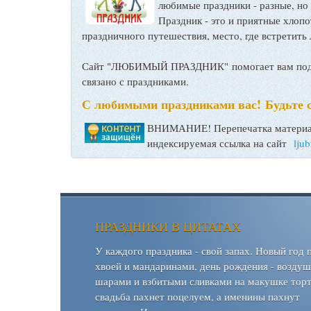
любимые праздники - разные, но
Праздник - это и приятные хло
праздничного путешествия, место, где встретить 
Сайт "ЛЮБИМЫЙ ПРАЗДНИК" помогает вам подго
связано с праздниками.
С любимыми праздниками вас! Будьте 
ВНИМАНИЕ! Перепечатка материал
индексируемая ссылка на сайт
lju
ПРАЗДНИКИ В ЦИТАТАХ
У каждого праздника - свой запах. Новый год 
хвоей и мандаринами, день рождения - возду
шарами и взбитыми сливками на макушке торт
свадьба пахнет поцелуем, а именины пахнут