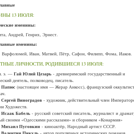
лавные
НЫ 13 ИЮЛЯ:
ческие именины:
та, Андрей, Генрих, Эрнест.
лавные именины:
 Варфоломей, Иван, Матвей, Пётр, Сафон, Филипп, Фома, Иаков.
ТНЫЕ ЛИЧНОСТИ, РОДИВШИЕСЯ 13 ИЮЛЯ:
Гай Юлий Цезарь
н. э. —
- древнеримский государственный и
еский деятель, полководец, писатель.
Папюс
—
(настоящее имя — Жерар Анкосс), французский оккультист
ач.
Сергей Виноградов
—
- художник, действительный член Император
ии Художеств.
Исаак Бабель
—
- русский советский писатель, журналист и драмат
ый своими «Одесскими рассказами» и сборником «Конармия»
Михаил Пуговкин
—
- киноактёр, Народный артист СССР.
Валентин Пикуль
—
- автор популярных исторических романов.