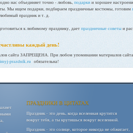
 одно нас объединяет точно - любовь,
подарки
и хорошее настроени
поты. Мы ищем подарки, подбираем праздничные костюмы, готовим
любимый праздник и т. д.
товиться к любимому празднику, дает
праздничные советы
и рас
счастливы каждый день!
ов сайта ЗАПРЕЩЕНА. При любом упоминании материалов сайта, 
bimyj-prazdnik.ru
обязательна!
ПРАЗДНИКИ В ЦИТАТАХ
пахнет
Праздник - это день, когда вселенная крутится
шными
вокруг тебя, а ты крутишься вокруг вселенной.
а,
Праздник - это солнце, которое никогда не обжигает,