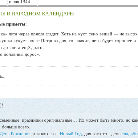
июля 1944
ЛЯ В НАРОДНОМ КАЛЕНДАРЕ:
ые приметы:
а» лета через прясла глядит. Хоть на куст сено вешай — не высох
кушка кукует после Петрова дня, то, значит, лето будет хорошее и
 а до снега ещё долго.
о половины дорос».
...
!
 семейные, праздники оригинальные…
Их может быть много, но как
 больше всего.
День Рождения
, для кого-то -
Новый Год
, для кого-то - день
свадьб