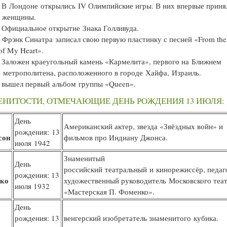
В Лондоне открылись IV Олимпийские игры. В них впервые приня
е женщины.
Официальное открытие Знака Голливуда.
Фрэнк Синатра записал свою первую пластинку с песней «From the
of My Heart».
Заложен краеугольный камень «Кармелита», первого на Ближнем
 метрополитена, расположенного в городе Хайфа, Израиль.
вышел первый альбом группы «Queen».
ЕНИТОСТИ, ОТМЕЧАЮЩИЕ ДЕНЬ РОЖДЕНИЯ 13 ИЮЛЯ:
День
Американский актер, звезда «Звёздных войн» и
рождения: 13
сон
фильмов про Индиану Джонса.
июля 1942
Знаменитый
День
российский театральный и кинорежиссёр, педаг
рождения: 13
ко
художественный руководитель Московского теа
июля 1932
«Мастерская П. Фоменко».
День
рождения: 13
венгерский изобретатель знаменитого кубика.