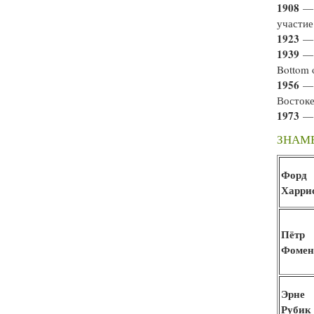
1908
— 
участи
1923
— 
1939
— 
Bottom 
1956
— 
Востоке
1973
— 
ЗНАМ
Форд
Харри
Пётр
Фомен
Эрне
Рубик