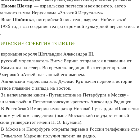
Наоми Шомер
—
— израильская поэтесса и композитор, автор
ального гимна Иерусалима «Золотой Иерусалим».
Воле Шойинка
—
, нигерийский писатель, лауреат Нобелевской
1986 года «за создание театра огромной культурной перспективы 
.
ИЧЕСКИЕ СОБЫТИЯ 13 ИЮЛЯ:
коронация короля Шотландии Александра III.
русский мореплаватель Витус Беринг отправился в плавание от
 Камчатки на север. Во время экспедиции был открыт пролив
мерикой иАзией, названный его именем.
Английский мореплаватель Джеймс Кук начал первое в истории
етное плавание с запада на восток.
За напечатание книги «Путешествие из Петербурга в Москву»
ан и заключён в Петропавловскую крепость Александр Радищев.
В Российской Империи император Николай I утвердил «Положени
нном учебном заведении» (ныне Московский государственный
ский университет имени Н. Э. Баумана).
В Москве и Петербурге открыты первые в России телефонные ста
Гульельмо Маркони получил патент на радио.