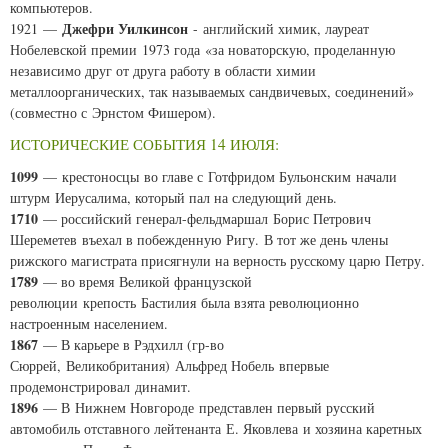
компьютеров.
Джефри Уилкинсон
1921 —
- английский химик, лауреат
Нобелевской премии 1973 года «за новаторскую, проделанную
независимо друг от друга работу в области химии
металлоорганических, так называемых сандвичевых, соединений»
(совместно с Эрнстом Фишером).
ИСТОРИЧЕСКИЕ СОБЫТИЯ 14 ИЮЛЯ:
1099
— крестоносцы во главе с Готфридом Бульонским начали
штурм Иерусалима, который пал на следующий день.
1710
— российский генерал-фельдмаршал Борис Петрович
Шереметев въехал в побежденную Ригу. В тот же день члены
рижского магистрата присягнули на верность русскому царю Петру.
1789
— во время Великой французской
революции крепость Бастилия была взята революционно
настроенным населением.
1867
— В карьере в Рэдхилл (гр-во
Сюррей, Великобритания) Альфред Нобель впервые
продемонстрировал динамит.
1896
— В Нижнем Новгороде представлен первый русский
автомобиль отставного лейтенанта Е. Яковлева и хозяина каретных