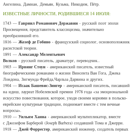
Ангелина, Дамиан, Демьян, Кузьма, Никодим, Пётр.
ИЗВЕСТНЫЕ ЛИЧНОСТИ, РОДИВШИЕСЯ 14 ИЮЛЯ:
Гавриил Романович Державин
1743 —
- русский поэт эпохи
Просвещения, представитель классицизма, значительно
преобразивший его.
Жозеф де Гобино
1816 —
- французский социолог, основоположник
расистской теории.
Александр Мелентьевич
1891 —
Волков
- русский писатель, драматург, переводчик..
Ирвинг Стоун
1903 —
- американский писатель, известный
биографическими романами о жизни Винсента Ван Гога, Джека
Лондона, Зигмунда Фрейда,Чарльза Дарвина и других.
Исаак Башевис-Зингер
1904 —
- американский писатель, писавший
на идиш, лауреат Нобелевской премии 1978 года «за эмоциональной
искусство повествования, которое, уходя своими корнями в польско-
еврейские культурные традиции, поднимает вместе с тем вечные
вопросы».
Уильям Ханна
1910 —
- американский мультипликатор, вместе
с Джозефом Барберой (
Joseph Barbera
) создавший Тома и Джерри.
Джей Форрестер
1918 —
, американский инженер, создатель первых