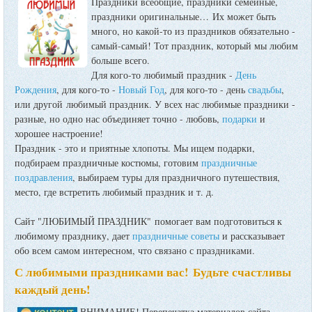
Праздники всеобщие, праздники семейные,
праздники оригинальные…
Их может быть
много, но какой-то из праздников обязательно -
самый-самый! Тот праздник, который мы любим
больше всего.
Для кого-то любимый праздник -
День
Рождения
, для кого-то -
Новый Год
, для кого-то - день
свадьбы
,
или другой любимый праздник. У всех нас любимые праздники -
разные, но одно нас объединяет точно - любовь,
подарки
и
хорошее настроение!
Праздник - это и приятные хлопоты. Мы ищем подарки,
подбираем праздничные костюмы, готовим
праздничные
поздравления
, выбираем туры для праздничного путешествия,
место, где встретить любимый праздник и т. д.
Сайт "ЛЮБИМЫЙ ПРАЗДНИК" помогает вам подготовиться к
любимому празднику, дает
праздничные советы
и рассказывает
обо всем самом интересном, что связано с праздниками.
С любимыми праздниками вас! Будьте счастливы
каждый день!
ВНИМАНИЕ! Перепечатка материалов сайта