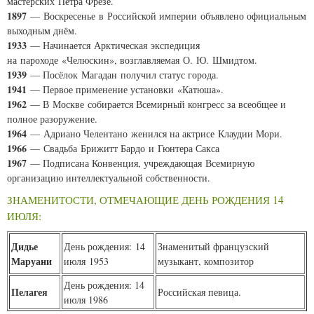
мастерских Петра Фрезе.
1897
— Воскресенье в Российской империи объявлено официальным
выходным днём.
1933
— Начинается Арктическая экспедиция
на пароходе «Челюскин», возглавляемая О. Ю. Шмидтом.
1939
— Посёлок Магадан получил статус города.
1941
— Первое применение установки «Катюша».
1962
— В Москве собирается Всемирный конгресс за всеобщее и
полное разоружение.
1964
— Адриано Челентано женился на актрисе Клаудии Мори.
1966
— Свадьба Брижитт Бардо и Гюнтера Сакса
1967
— Подписана Конвенция, учреждающая Всемирную
организацию интеллектуальной собственности.
ЗНАМЕНИТОСТИ, ОТМЕЧАЮЩИЕ ДЕНЬ РОЖДЕНИЯ 14
ИЮЛЯ:
Дидье
День рождения: 14
Знаменитый французский
Маруани
июля 1953
музыкант, композитор
День рождения: 14
Пелагея
Российская певица.
июля 1986