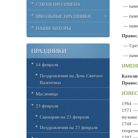
СТИХИ ПРО ИМЕНА
— памят
— памя
ШКОЛЬНЫЕ ПРАЗДНИКИ
— памя
НАШИ АВТОРЫ
Правос
— Срет
ПРАЗДНИКИ
— памя
14 февраля
ИМЕНИ
Поздравления на День Святого
Католи
Валентина
Правос
ИЗВЕС
Масленица
1564 
23 февраля
1571 
Сценарии на 23 февраля
музыки 
1748 
Поздравления на 23 февраля
теорети
1797 