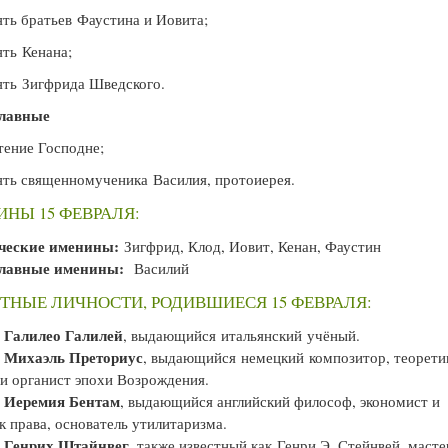
ь братьев Фаустина и Иовита;
ть Кенана;
ть Зигфрида Шведского.
лавные
ение Господне;
ть священномученика Василия, протоиерея.
НЫ 15 ФЕВРАЛЯ:
ческие именины:
Зигфрид, Клод, Иовит, Кенан, Фаустин
лавные именины:
Василий
ТНЫЕ ЛИЧНОСТИ, РОДИВШИЕСЯ 15 ФЕВРАЛЯ:
Галилео Галилей
—
, выдающийся итальянский учёный.
Михаэль Преториус
—
, выдающийся немецкий композитор, теорети
и органист эпохи Возрождения.
Иеремия Бентам
—
, выдающийся английский философ, экономист и
к права, основатель утилитаризма.
Генрих Штайнвег
—
, также известный как Генри Э. Стейнвей, масте