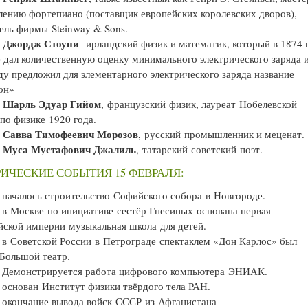
лению фортепиано (поставщик европейских королевских дворов),
ель фирмы Steinway & Sons.
Джордж Стоуни
—
ирландский физик и математик, который в 1874 
 дал количественную оценку минимального электрического заряда и
ду предложил для элементарного электрического заряда название
он»
Шарль Эдуар Гийом
—
, французский физик, лауреат Нобелевской
по физике 1920 года.
Савва Тимофеевич Морозов
, русский промышленник и меценат.
Муса Мустафович Джалиль
—
, татарский советский поэт.
ИЧЕСКИЕ СОБЫТИЯ 15 ФЕВРАЛЯ:
началось строительство Софийского собора в Новгороде.
в Москве по инициативе сестёр Гнесиных основана первая
йской империи музыкальная школа для детей.
в Советской России в Петрограде спектаклем «Дон Карлос» был
Большой театр.
Демонстрируется работа цифрового компьютера ЭНИАК.
основан Институт физики твёрдого тела РАН.
окончание вывода войск СССР из Афганистана