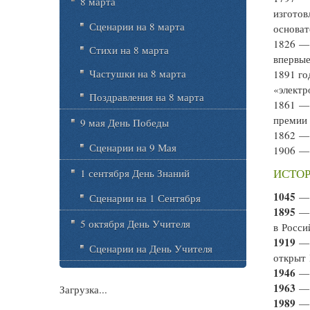
8 марта
изготов
Сценарии на 8 марта
основат
1826 
Стихи на 8 марта
впервые
Частушки на 8 марта
1891 го
«электр
Поздравления на 8 марта
1861 
премии 
9 мая День Победы
1862 —
Сценарии на 9 Мая
1906 
ИСТОР
1 сентября День Знаний
1045
— 
Сценарии на 1 Сентября
1895
— 
5 октября День Учителя
в Росси
1919
— 
Сценарии на День Учителя
открыт 
1946
— 
1963
— 
Загрузка...
1989
— 