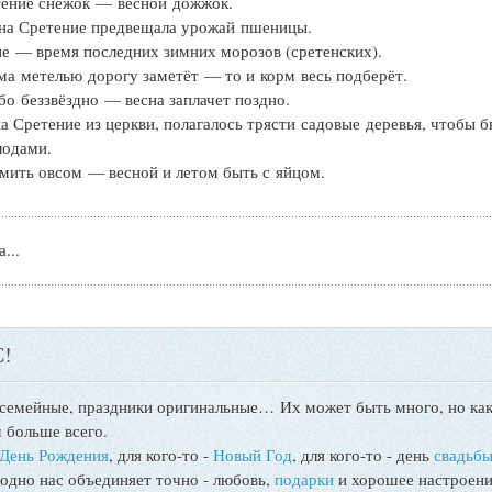
тение снежок — весной дожжок.
на Сретение предвещала урожай пшеницы.
е — время последних зимних морозов (сретенских).
ма метелью дорогу заметёт — то и корм весь подберёт.
бо беззвёздно — весна заплачет поздно.
а Сретение из церкви, полагалось трясти садовые деревья, чтобы 
лодами.
мить овсом — весной и летом быть с яйцом.
...
!
 семейные, праздники оригинальные…
Их может быть много, но как
 больше всего.
День Рождения
, для кого-то -
Новый Год
, для кого-то - день
свадьб
 одно нас объединяет точно - любовь,
подарки
и хорошее настроени