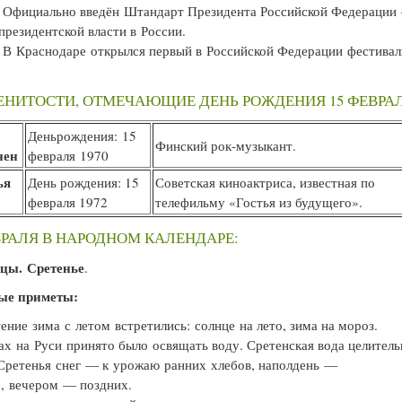
Официально введён Штандарт Президента Российской Федерации
президентской власти в России.
В Краснодаре открылся первый в Российской Федерации фестивал
НИТОСТИ, ОТМЕЧАЮЩИЕ ДЕНЬ РОЖДЕНИЯ 15 ФЕВРАЛ
Деньрождения: 15
Финский рок-музыкант.
нен
февраля 1970
ья
День рождения: 15
Советская киноактриса, известная по
а
февраля 1972
телефильму «Гостья из будущего».
ВРАЛЯ В НАРОДНОМ КАЛЕНДАРЕ:
цы.
Сретенье
.
ые приметы:
ение зима с летом встретились: солнце на лето, зима на мороз.
х на Руси принято было освящать воду. Сретенская вода целитель
ретенья снег — к урожаю ранних хлебов, наполдень —
, вечером — поздних.