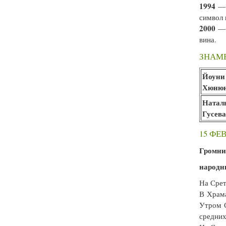
1994
— 
символ 
2000
— 
вина.
ЗНАМЕ
Йоуни
Хюню
Натал
Гусев
15 ФЕ
Громни
народн
На Срет
В Храма
Утром С
средних