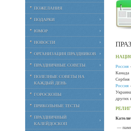
ПОЖЕЛАНИЯ
ПОДАРКИ
ЮМОР
ПРА
НОВОСТИ
ОРГАНИЗАЦИЯ ПРАЗДНИКОВ
НАЦИО
ПРАЗДНИЧНЫЕ СОВЕТЫ
Россия
—
Канада
ПОЛЕЗНЫЕ СОВЕТЫ НА
Сербия 
КАЖДЫЙ ДЕНЬ
Россия
—
Украина
ГОРОСКОПЫ
других 
ПРИКОЛЬНЫЕ ТЕСТЫ
РЕЛИГ
ПРАЗДНИЧНЫЙ
Католи
КАЛЕЙДОСКОП
— памят