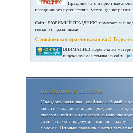
Праздник - это и приятные хло
праздничного путешествия, место, где встретить 
Сайт "ЛЮБИМЫЙ ПРАЗДНИК" помогает вам подго
связано с праздниками.
С любимыми праздниками вас! Будьте 
ВНИМАНИЕ! Перепечатка материал
индексируемая ссылка на сайт
lju
ПРАЗДНИКИ В ЦИТАТАХ
У каждого праздника - свой запах. Новый год 
хвоей и мандаринами, день рождения - возду
шарами и взбитыми сливками на макушке торт
свадьба пахнет поцелуем, а именины пахнут
молоком. И только праздник счастья пахнет вс