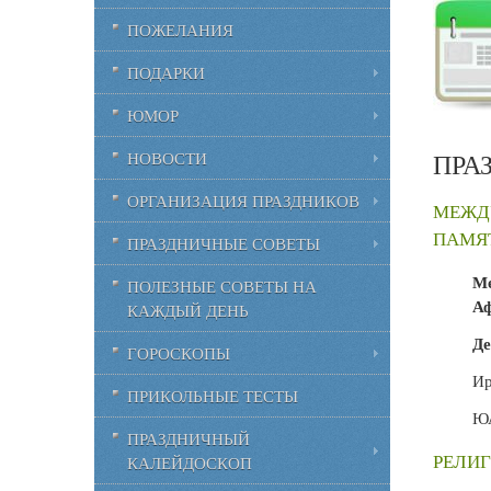
ПОЖЕЛАНИЯ
ПОДАРКИ
ЮМОР
ПРА
НОВОСТИ
ОРГАНИЗАЦИЯ ПРАЗДНИКОВ
МЕЖД
ПАМЯТ
ПРАЗДНИЧНЫЕ СОВЕТЫ
Ме
ПОЛЕЗНЫЕ СОВЕТЫ НА
А
КАЖДЫЙ ДЕНЬ
Де
ГОРОСКОПЫ
Ир
ПРИКОЛЬНЫЕ ТЕСТЫ
Ю
ПРАЗДНИЧНЫЙ
РЕЛИГ
КАЛЕЙДОСКОП