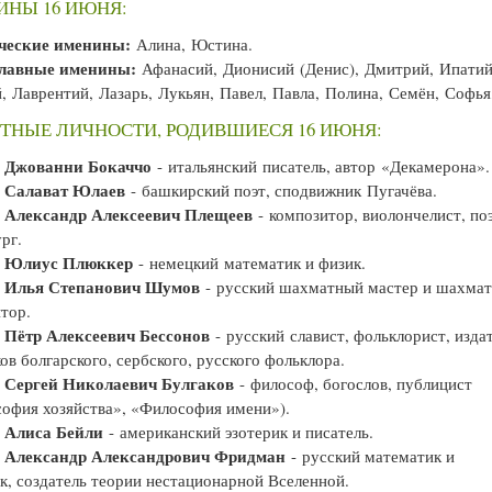
ИНЫ 16 ИЮНЯ:
ческие именины:
Алина, Юстина.
лавные именины:
Афанасий, Дионисий (Денис), Дмитрий, Ипатий
, Лаврентий, Лазарь, Лукьян, Павел, Павла, Полина, Семён, Софья
ТНЫЕ ЛИЧНОСТИ, РОДИВШИЕСЯ 16 ИЮНЯ:
Джованни Бокаччо
—
- итальянский писатель, автор «Декамерона».
Салават Юлаев
—
- башкирский поэт, сподвижник Пугачёва.
Александр Алексеевич Плещеев
—
- композитор, виолончелист, поэ
рг.
Юлиус Плюккер
—
- немецкий математик и физик.
Илья Степанович Шумов
—
- русский шахматный мастер и шахма
тор.
Пётр Алексеевич Бессонов
—
- русский славист, фольклорист, изда
ов болгарского, сербского, русского фольклора.
Сергей Николаевич Булгаков
—
- философ, богослов, публицист
офия хозяйства», «Философия имени»).
Алиса Бейли
—
- американский эзотерик и писатель.
Александр Александрович Фридман
—
- русский математик и
к, создатель теории нестационарной Вселенной.