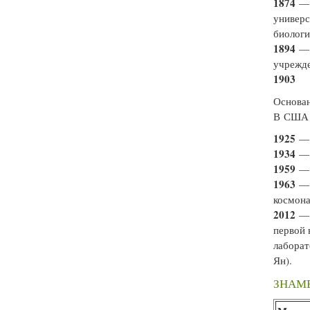
1874
— 
универс
биологи
1894
— 
учрежде
1903
Основан
В США з
1925
— 
1934
— 
1959
— 
1963
— 
космона
2012
— 
первой 
лаборат
Ян).
ЗНАМ