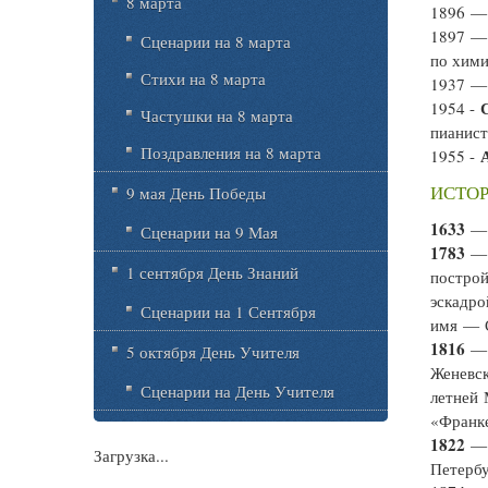
8 марта
1896 
1897 —
Сценарии на 8 марта
по хими
Стихи на 8 марта
1937 
1954 -
Частушки на 8 марта
пианист
Поздравления на 8 марта
1955 -
ИСТОР
9 мая День Победы
1633
— 
Сценарии на 9 Мая
1783
— 
1 сентября День Знаний
построй
эскадро
Сценарии на 1 Сентября
имя — 
1816
— 
5 октября День Учителя
Женевск
Сценарии на День Учителя
летней 
«Франк
1822
— 
Загрузка...
Петербу