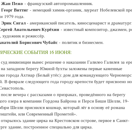
Жан Пежо
—
- французский автопромышленник.
Георг Виттиг
- немецкий химик-органик, лауреат Нобелевской пр
и 1979 года.
Эрик Сигал
—
- американский писатель, киносценарист и драматург
Сергей Анатольевич Курёхин
- известный композитор, джазмен, р
, художник и режиссёр.
Анатолий Борисович Чубайс
- политик и бизнесмен.
ИЧЕСКИЕ СОБЫТИЯ 16 ИЮНЯ:
суд инквизиции вынес решение о наказании Галилео Галилея за ере
на западном берегу Южной бухты заложены первые каменные
ки города Ахтиар (Белый утёс): дом для командующего Черноморс
й. В феврале следующего года городу-крепости будет присвоено н
Севастополь.
после вечера с рассказами о призраках, проведённого на берегу
ого озера в компании Гордона Байрона и Перси Биши Шелли, 19-
Мэри Шелли приснился кошмар, который лёг в основу её романа
енштейн, или Современный Прометей».
открылось здание цирка на Крестовском острове, первое в Санкт-
рге здание, построенное специально для цирка.