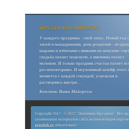
ПРАЗДНИКИ В ЦИТАТАХ
У каждого праздника - свой запах. Новый год 
хвоей и мандаринами, день рождения - возду
шарами и взбитыми сливками на макушке торт
свадьба пахнет поцелуем, а именины пахнут
молоком. И только праздник счастья пахнет вс
раз неповторимо. И неуловимый шлейф этого 
меняется с каждой секундой, ускользая и
растворяясь внутри…
Констанс Винка Майорелле
Copyright 2012 - © 2022 "Любимый Праздник". Все п
упоминании материалов сайта активная индексируема
prazdnik.ru
обязательна!