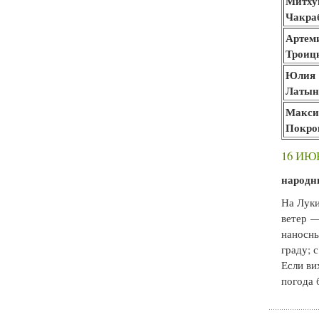
Митху
Чакра
Артем
Троиц
Юлия
Латын
Макс
Покро
16 ИЮ
народн
На Луки
ветер —
наносны
граду; 
Если ви
погода 