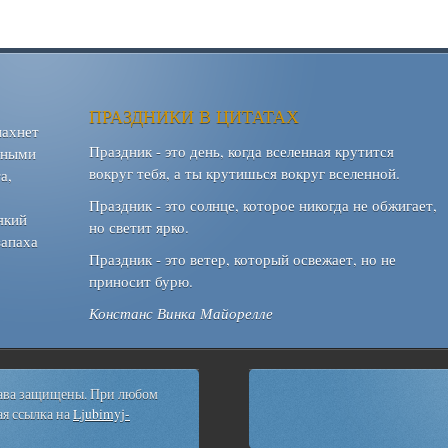
ПРАЗДНИКИ В ЦИТАТАХ
пахнет
Праздник - это день, когда вселенная крутится
шными
вокруг тебя, а ты крутишься вокруг вселенной.
а,
Праздник - это солнце, которое никогда не обжигает,
який
но светит ярко.
запаха
Праздник - это ветер, который освежает, но не
приносит бурю.
Констанс Винка Майорелле
рава защищены. При любом
я ссылка на
Ljubimyj-