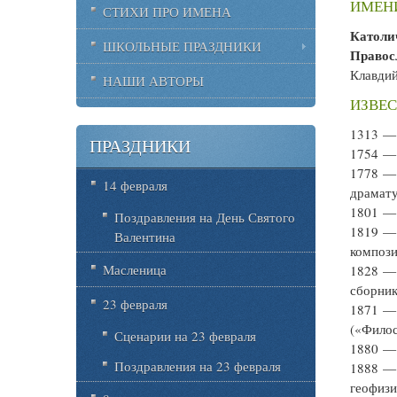
ИМЕН
СТИХИ ПРО ИМЕНА
Католи
ШКОЛЬНЫЕ ПРАЗДНИКИ
Правос
Клавдий
НАШИ АВТОРЫ
ИЗВЕС
1313 
ПРАЗДНИКИ
1754 
1778 
14 февраля
драмату
1801 
Поздравления на День Святого
1819 
Валентина
компози
Масленица
1828 
сборник
23 февраля
1871 
(«Филос
Сценарии на 23 февраля
1880 
Поздравления на 23 февраля
1888 
геофизи