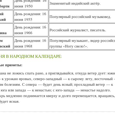
н
День рождения: 16
Знаменитый индийский актёр.
борти
июня 1950
ий
День рождения: 16
Популярный российский музыковед.
кий
июня 1955
День рождения: 16
Российский журналист, писатель.
ина
июня 1966
им
День рождения: 16
Популярный музыкант, лидер российс
вский
июня 1968
группы «Ногу свело!».
НЯ В НАРОДНОМ КАЛЕНДАРЕ:
ые приметы:
ана не ложись спать рано, а приглядывайся, откуда ветер дует: юж
 к урожаю яровых, северо-западный — к сырому лету, восточный
м болезням. С севера — будет день ясный; прохладный ветер — к
с юга или запада — к ненастью; с юго-запада — ненастье надолго.
хрь медленно поднимается кверху и долго перемещается, вращаясь
будет ясная.