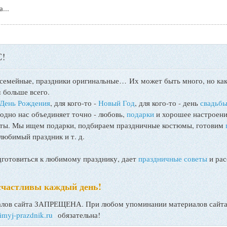
...
!
 семейные, праздники оригинальные…
Их может быть много, но как
 больше всего.
День Рождения
, для кого-то -
Новый Год
, для кого-то - день
свадьб
 одно нас объединяет точно - любовь,
подарки
и хорошее настроени
поты. Мы ищем подарки, подбираем праздничные костюмы, готовим
любимый праздник и т. д.
товиться к любимому празднику, дает
праздничные советы
и рас
счастливы каждый день!
ов сайта ЗАПРЕЩЕНА. При любом упоминании материалов сайта, 
bimyj-prazdnik.ru
обязательна!