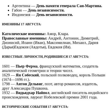
Аргентина —
День памяти генерала Сан-Мартина.
Габон —
День независимости.
Индонезия —
День независимости.
ИМЕНИНЫ 17 АВГУСТА:
Католические именины:
Амор, Клара.
Православные именины:
Андрей, Антонин, Димитрий,
Дионисий, Иоанн (Иван), Максимилиан, Михаил, Дария
(Дарья)Евдокия (Авдотья), Евдокия (Ия).
ИЗВЕСТНЫЕ ЛИЧНОСТИ, РОДИВШИЕСЯ 17 АВГУСТА:
1601 —
Пьер Ферма
, французский математик, создатель
аналитической геометрии и теории чисел.
1629 —
Ян Собеский
, польский полководец, король Польши
(1674—1696 гг.).
1798 —
Антон Дельвиг
, поэт, автор романсов, издатель,
друг Александра Пушкина.
1932 —
Видьядхар Найпол
, английский писатель индийского
происхождения, лауреат Нобелевской премии 2001 года.
ИСТОРИЧЕСКИЕ СОБЫТИЯ 17 АВГУСТА: