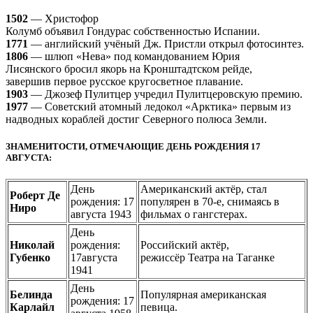
1502
— Христофор
Колумб объявил Гондурас собственностью Испании.
1771
— английский учёный Дж. Пристли открыл фотосинтез.
1806
— шлюп «Нева» под командованием Юрия
Лисянского бросил якорь на Кронштадтском рейде,
завершив первое русское кругосветное плавание.
1903
— Джозеф Пулитцер учредил Пулитцеровскую премию.
1977
— Советский атомный ледокол «Арктика» первым из
надводных кораблей достиг Северного полюса Земли.
ЗНАМЕНИТОСТИ, ОТМЕЧАЮЩИЕ ДЕНЬ РОЖДЕНИЯ 17
АВГУСТА:
День
Американский актёр, стал
Роберт Де
рождения: 17
популярен в 70-е, снимаясь в
Ниро
августа 1943
фильмах о гангстерах.
День
Николай
рождения:
Российский актёр,
Губенко
17августа
режиссёр Театра на Таганке
1941
День
Белинда
Популярная американская
рождения: 17
Карлайл
певица.