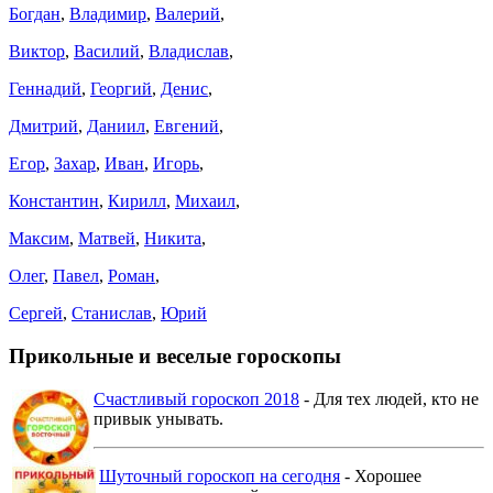
Богдан
,
Владимир
,
Валерий
,
Виктор
,
Василий
,
Владислав
,
Геннадий
,
Георгий
,
Денис
,
Дмитрий
,
Даниил
,
Евгений
,
Егор
,
Захар
,
Иван
,
Игорь
,
Константин
,
Кирилл
,
Михаил
,
Максим
,
Матвей
,
Никита
,
Олег
,
Павел
,
Роман
,
Сергей
,
Станислав
,
Юрий
Прикольные и веселые гороскопы
Счастливый гороскоп 2018
- Для тех людей, кто не
привык унывать.
Шуточный гороскоп на сегодня
- Хорошее