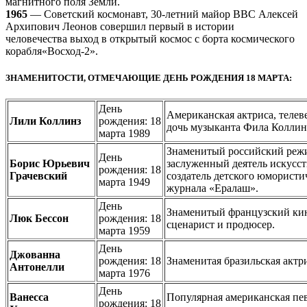
магнитного поля Земли.
1965
— Советский космонавт, 30-летний майор ВВС Алексей
Архипович Леонов совершил первый в истории
человечества выход в открытый космос с борта космического
корабля«Восход-2».
ЗНАМЕНИТОСТИ, ОТМЕЧАЮЩИЕ ДЕНЬ РОЖДЕНИЯ 18 МАРТА:
День
Американская актриса, телев
Лили Коллинз
рождения: 18
дочь музыканта Фила Коллин
марта 1989
Знаменитый российский режи
День
Борис Юрьевич
заслуженный деятель искусст
рождения: 18
Грачевский
создатель детского юмористи
марта 1949
журнала «Ералаш».
День
Знаменитый французский ки
Люк Бессон
рождения: 18
сценарист и продюсер.
марта 1959
День
Джованна
рождения: 18
Знаменитая бразильская актр
Антонелли
марта 1976
День
Ванесса
Популярная американская пе
рождения: 18