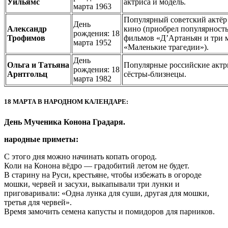
Уильямс
актриса и модель.
марта 1963
Популярный советский актёр 
День
Александр
кино (приобрел популярность
рождения: 18
Трофимов
фильмов «Д’Артаньян и три 
марта 1952
«Маленькие трагедии»).
День
Ольга и Татьяна
Популярные российские актр
рождения: 18
Арнтгольц
сёстры-близнецы.
марта 1982
18 МАРТА В НАРОДНОМ КАЛЕНДАРЕ:
День Мученика Конона Градаря.
народные приметы:
С этого дня можно начинать копать огород.
Коли на Конона вёдро — градобитий летом не будет.
В старину на Руси, крестьяне, чтобы избежать в огороде
мошки, червей и засухи, выкапывали три лунки и
приговаривали: «Одна лунка для суши, другая для мошки,
третья для червей».
Время замочить семена капусты и помидоров для парников.