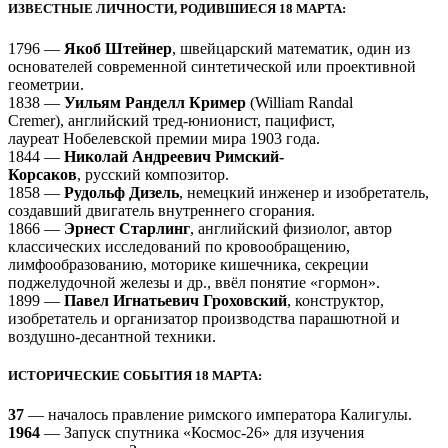
ИЗВЕСТНЫЕ ЛИЧНОСТИ, РОДИВШИЕСЯ 18 МАРТА:
1796 —
Якоб Штейнер
, швейцарский математик, один из
основателей современной синтетической или проективной
геометрии.
1838 —
Уильям Ранделл Кример
(
William Randal
Cremer
), английский тред-юнионист, пацифист,
лауреат Нобелевской премии мира 1903 года.
1844 —
Николай Андреевич Римский-
Корсаков
, русский композитор.
1858 —
Рудольф Дизель
, немецкий инженер и изобретатель,
создавший двигатель внутреннего сгорания.
1866 —
Эрнест Старлинг
, английский физиолог, автор
классических исследований по кровообращению,
лимфообразованию, моторике кишечника, секреции
поджелудочной железы и др., ввёл понятие «гормон».
1899 —
Павел Игнатьевич Гроховский
, конструктор,
изобретатель и организатор производства парашютной и
воздушно-десантной техники.
ИСТОРИЧЕСКИЕ СОБЫТИЯ 18 МАРТА:
37
— началось правление римского императора Калигулы.
1964
— Запуск спутника «Космос-26» для изучения