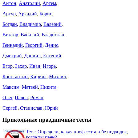
Антон
,
Анатолий
,
Артем
,
Артур
,
Аркадий
,
Борис
,
Богдан
,
Владимир
,
Валерий
,
Виктор
,
Василий
,
Владислав
,
Геннадий
,
Георгий
,
Денис
,
Дмитрий
,
Даниил
,
Евгений
,
Егор
,
Захар
,
Иван
,
Игорь
,
Константин
,
Кирилл
,
Михаил
,
Максим
,
Матвей
,
Никита
,
Олег
,
Павел
,
Роман
,
Сергей
,
Станислав
,
Юрий
Прикольные праздничные тесты
Тест: Определи, какая профессия тебе подходит,
когда ты пьян?