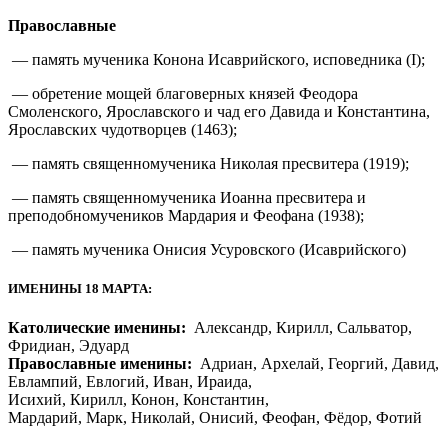
Православные
— память мученика Конона Исаврийского, исповедника (I);
— обретение мощей благоверных князей Феодора
Смоленского, Ярославского и чад его Давида и Константина,
Ярославских чудотворцев (1463);
— память священномученика Николая пресвитера (1919);
— память священномученика Иоанна пресвитера и
преподобномучеников Мардария и Феофана (1938);
— память мученика Онисия Усуровского (Исаврийского)
ИМЕНИНЫ 18 МАРТА:
Католические именины:
Александр, Кирилл, Сальватор,
Фридиан, Эдуард
Православные именины:
Адриан, Архелай, Георгий, Давид,
Евлампий, Евлогий, Иван, Ираида,
Исихий, Кирилл, Конон, Константин,
Мардарий, Марк, Николай, Онисий, Феофан, Фёдор, Фотий