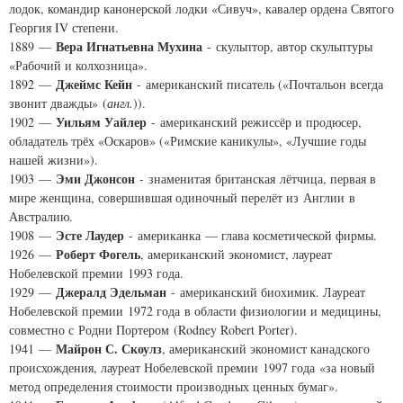
лодок, командир канонерской лодки «Сивуч», кавалер ордена Святого
Георгия IV степени.
Вера Игнатьевна Мухина
1889 —
- скульптор, автор скульптуры
«Рабочий и колхозница».
Джеймс Кейн
1892 —
- американский писатель («Почтальон всегда
звонит дважды» (
англ.
)).
Уильям Уайлер
1902 —
- американский режиссёр и продюсер,
обладатель трёх «Оскаров» («Римские каникулы», «Лучшие годы
нашей жизни»).
Эми Джонсон
1903 —
- знаменитая британская лётчица, первая в
мире женщина, совершившая одиночный перелёт из Англии в
Австралию.
Эсте Лаудер
1908 —
- американка — глава косметической фирмы.
Роберт Фогель
1926 —
, американский экономист, лауреат
Нобелевской премии 1993 года.
Джералд Эдельман
1929 —
- американский биохимик. Лауреат
Нобелевской премии 1972 года в области физиологии и медицины,
совместно с Родни Портером (
Rodney Robert Porter
).
Майрон С. Скоулз
1941 —
, американский экономист канадского
происхождения, лауреат Нобелевской премии 1997 года «за новый
метод определения стоимости производных ценных бумаг».