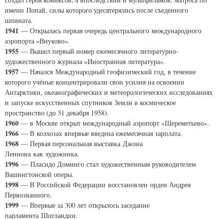
имени Попай, силы которого удесятерялись после съеденного
шпината.
1941
— Открылась первая очередь центрального международного
аэропорта «Внуково».
1955
— Вышел первый номер ежемесячного литературно-
художественного журнала «Иностранная литература».
1957
— Начался Международный геофизический год, в течение
которого учёные концентрировали свои усилия на освоении
Антарктики, океанографических и метеорологических исследованиях
и запуске искусственных спутников Земли в космическое
пространство (до 31 декабря 1958).
1960
— в Москве открыт международный аэропорт «Шереметьево».
1966
— В колхозах впервые введена ежемесячная зарплата.
1968
— Первая персональная выставка Джона
Леннона как художника.
1996
— Пласидо Доминго стал художественным руководителем
Вашингтонской оперы.
1998
— В Российской Федерации восстановлен орден Андрея
Первозванного.
1999
— Впервые за 300 лет открылось заседание
парламента Шотландии.