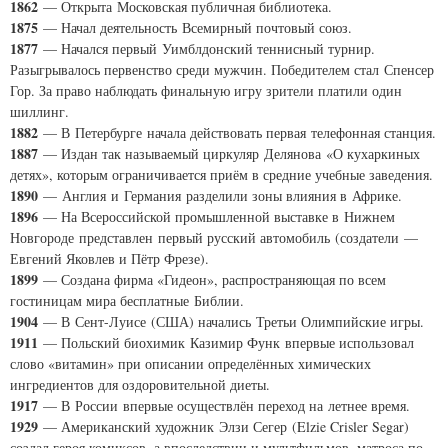
1862
— Открыта Московская публичная библиотека.
1875
— Начал деятельность Всемирный почтовый союз.
1877
— Начался первый Уимблдонский теннисный турнир.
Разыгрывалось первенство среди мужчин. Победителем стал Спенсер
Гор. За право наблюдать финальную игру зрители платили один
шиллинг.
1882
— В Петербурге начала действовать первая телефонная станция.
1887
— Издан так называемый циркуляр Делянова «О кухаркиных
детях», которым ограничивается приём в средние учебные заведения.
1890
— Англия и Германия разделили зоны влияния в Африке.
1896
— На Всероссийской промышленной выставке в Нижнем
Новгороде представлен первый русский автомобиль (создатели —
Евгений Яковлев и Пётр Фрезе).
1899
— Создана фирма «Гидеон», распространяющая по всем
гостиницам мира бесплатные Библии.
1904
— В Сент-Луисе (США) начались Третьи Олимпийские игры.
1911
— Польский биохимик Казимир Функ впервые использовал
слово «витамин» при описании определённых химических
ингредиентов для оздоровительной диеты.
1917
— В России впервые осуществлён переход на летнее время.
1929
— Американский художник Элзи Сегер (
Elzie Crisler Segar
)
создал героя комиксов, а впоследствии и мультфильмов, матроса по