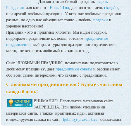
Для кого-то любимый праздник -
День
Рождения
, для кого-то -
Новый Год
, для кого-то - день
свадьбы
,
или другой любимый праздник. У всех нас любимые праздники -
разные, но одно нас объединяет точно - любовь,
подарки
и
хорошее настроение!
Праздник - это и приятные хлопоты. Мы ищем подарки,
подбираем праздничные костюмы, готовим
праздничные
поздравления
, выбираем туры для праздничного путешествия,
место, где встретить любимый праздник и т. д.
Сайт "ЛЮБИМЫЙ ПРАЗДНИК" помогает вам подготовиться к
любимому празднику, дает
праздничные советы
и рассказывает
обо всем самом интересном, что связано с праздниками.
С любимыми праздниками вас! Будьте счастливы
каждый день!
ВНИМАНИЕ! Перепечатка материалов сайта
ЗАПРЕЩЕНА. При любом упоминании
материалов сайта, а также креативных идей, активная
индексируемая ссылка на сайт
ljubimyj-prazdnik.ru
обязательна!