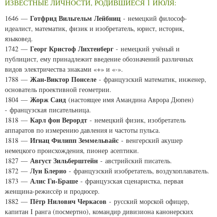
ИЗВЕСТНЫЕ ЛИЧНОСТИ, РОДИВШИЕСЯ 1 ИЮЛЯ:
Готфрид Вильгельм Лейбниц
1646 —
- немецкий философ-
идеалист, математик, физик и изобретатель, юрист, историк,
языковед.
Георг Кристоф Лихтенберг
1742 —
- немецкий учёный и
публицист, ему принадлежит введение обозначений различных
видов электричества знаками «+» и «-».
Жан-Виктор Понселе
1788 —
- французский математик, инженер,
основатель проективной геометрии.
Жорж Санд
1804 —
(настоящее имя Амандина Аврора Дюпен)
- французская писательница.
Карл фон Верордт
1818 —
- немецкий физик, изобретатель
аппаратов по измерению давления и частоты пульса.
Игнац Филипп Земмельвайс
1818 —
- венгерский акушер
немецкого происхождения, пионер асептики.
Август Зильберштейн
1827 —
- австрийский писатель.
Луи Блерио
1872 —
- французский изобретатель, воздухоплаватель.
Алис Ги-Браше
1873 —
- французская сценаристка, первая
женщина-режиссёр и продюсер.
Пётр Нилович Черкасов
1882 —
- русский морской офицер,
капитан I ранга (посмертно), командир дивизиона канонерских