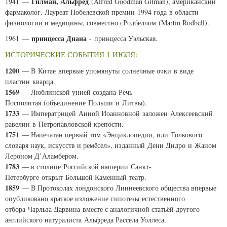
Гилман, Альфред
1941 —
(
Alfred Goodman Gilman
), американский
фармаколог. Лауреат Нобелевской премии 1994 года в области
физиологии и медицины, совместно сРодбеллом (
Martin Rodbell
).
принцесса Диана
1961 —
- принцесса Уэльская.
ИСТОРИЧЕСКИЕ СОБЫТИЯ 1 ИЮЛЯ:
1200
— В Китае впервые упомянуты солнечные очки в виде
пластин кварца.
1569
— Люблинской унией создана Речь
Посполитая (объединение Польши и Литвы).
1733
— Императрицей Анной Иоанновной заложен Алексеевский
равелин в Петропавловской крепости.
1751
— Напечатан первый том «Энциклопедии, или Толкового
словаря наук, искусств и ремёсел», изданный Дени Дидро и Жаном
Лероном Д’Аламбером.
1783
— в столице Российской империи Санкт-
Петербурге открыт Большой Каменный театр.
1859
— В Протоколах лондонского Линнеевского общества впервые
опубликовано краткое изложение гипотезы естественного
отбора Чарльза Дарвина вместе с аналогичной статьёй другого
английского натуралиста Альфреда Рассела Уоллеса.