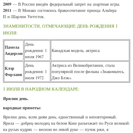
2009
— В России введён федеральный запрет на азартные игры.
2011
— В Монако состоялось бракосочетание принца Альбера
II и Шарлин Уиттсток.
ЗНАМЕНИТОСТИ, ОТМЕЧАЮЩИЕ ДЕНЬ РОЖДЕНИЯ 1
ИЮЛЯ:
День
Памела
рождения: 1
Канадская модель, актриса.
Андерсон
июля 1967
День
Актриса из Великобритании, стала
Клэр
рождения: 1
популярной после фильма «Знакомьтесь,
Форлани
июля 1972
Джо Блэк».
1 ИЮЛЯ В НАРОДНОМ КАЛЕНДАРЕ:
Ярилин день.
народные приметы:
Ярилин день, всем дням день, единственный и неповторимый.
Ярила — добрец-молодец на белом Коне разъезжает по Руси великой:
на русых кудрях — весною во левой руке — пучок ржи, в