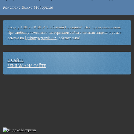
Констанс Винка Майорелле
Copyright 2012 - © 2019 "Любимый Праздник". Все права защищены.
При любом упоминании материалов сайта активная индексируемая
ссылка на
Ljubimyj-prazdnik.ru
обязательна!
О САЙТЕ
РЕКЛАМА НА САЙТЕ