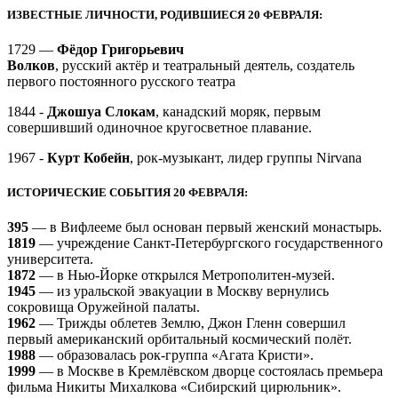
ИЗВЕСТНЫЕ ЛИЧНОСТИ, РОДИВШИЕСЯ 20 ФЕВРАЛЯ:
1729 —
Фёдор Григорьевич
Волков
, русский актёр и театральный деятель, создатель
первого постоянного русского театра
1844 -
Джошуа Слокам
, канадский моряк, первым
совершивший одиночное кругосветное плавание.
1967 -
Курт Кобейн
, рок-музыкант, лидер группы Nirvana
ИСТОРИЧЕСКИЕ СОБЫТИЯ 20 ФЕВРАЛЯ:
395
— в Вифлееме был основан первый женский монастырь.
1819
— учреждение Санкт-Петербургского государственного
университета.
1872
— в Нью-Йорке открылся Метрополитен-музей.
1945
— из уральской эвакуации в Москву вернулись
сокровища Оружейной палаты.
1962
— Трижды облетев Землю, Джон Гленн совершил
первый американский орбитальный космический полёт.
1988
— образовалась рок-группа «Агата Кристи».
1999
— в Москве в Кремлёвском дворце состоялась премьера
фильма Никиты Михалкова «Сибирский цирюльник».