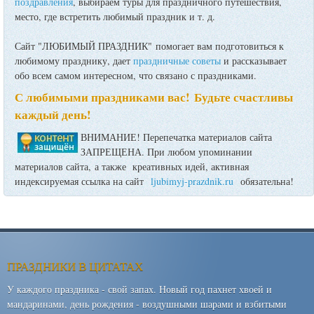
поздравления
, выбираем туры для праздничного путешествия,
место, где встретить любимый праздник и т. д.
Сайт "ЛЮБИМЫЙ ПРАЗДНИК" помогает вам подготовиться к
любимому празднику, дает
праздничные советы
и рассказывает
обо всем самом интересном, что связано с праздниками.
С любимыми праздниками вас! Будьте счастливы
каждый день!
ВНИМАНИЕ! Перепечатка материалов сайта
ЗАПРЕЩЕНА. При любом упоминании
материалов сайта, а также креативных идей, активная
индексируемая ссылка на сайт
ljubimyj-prazdnik.ru
обязательна!
ПРАЗДНИКИ В ЦИТАТАХ
У каждого праздника - свой запах. Новый год пахнет хвоей и
мандаринами, день рождения - воздушными шарами и взбитыми