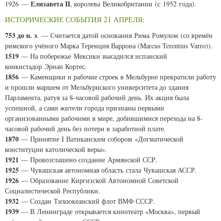
Елизавета II
1926 —
, королева Великобритании (с 1952 года).
ИСТОРИЧЕСКИЕ СОБЫТИЯ 21 АПРЕЛЯ:
753 до н. э
. — Считается датой основания Рима Ромулом (со времён
римского учёного Марка Теренция Варрона (
Marcus Terentius Varro
)).
1519
— На побережье Мексики высадился испанский
конкистадор Эрнан Кортес.
1856
— Каменщики и рабочие строек в Мельбурне прекратили работу
и прошли маршем от Мельбурнского университета до здания
Парламента, ратуя за 8-часовой рабочий день. Их акция была
успешной, а сами жители города признаны первыми
организованными рабочими в мире, добившимися перехода на 8-
часовой рабочий день без потери в заработной плате.
1870
— Принятие I Ватиканским собором «Догматической
конституции католической веры».
1921
— Провозглашено создание Армянской ССР.
1925
— Чувашская автономная область стала Чувашская АССР.
1926
— Образование Киргизской Автономной Советской
Социалистической Республики.
1932
— Создан Тихоокеанский флот ВМФ СССР.
1939
— В Ленинграде открывается кинотеатр «Москва», первый