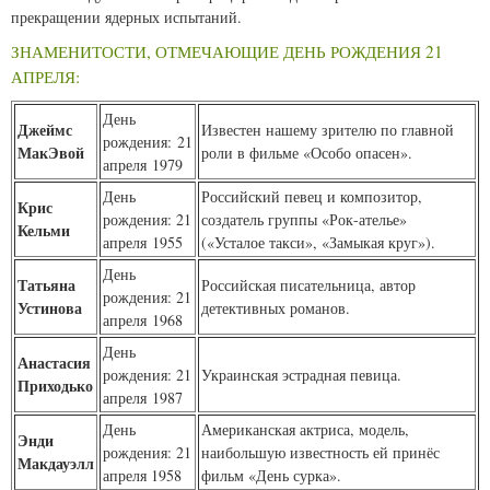
прекращении ядерных испытаний.
ЗНАМЕНИТОСТИ, ОТМЕЧАЮЩИЕ ДЕНЬ РОЖДЕНИЯ 21
АПРЕЛЯ:
День
Джеймс
Известен нашему зрителю по главной
рождения: 21
МакЭвой
роли в фильме «Особо опасен».
апреля 1979
День
Российский певец и композитор,
Крис
рождения: 21
создатель группы «Рок-ателье»
Кельми
апреля 1955
(«Усталое такси», «Замыкая круг»).
День
Татьяна
Российская писательница, автор
рождения: 21
Устинова
детективных романов.
апреля 1968
День
Анастасия
рождения: 21
Украинская эстрадная певица.
Приходько
апреля 1987
День
Американская актриса, модель,
Энди
рождения: 21
наибольшую известность ей принёс
Макдауэлл
апреля 1958
фильм «День сурка».