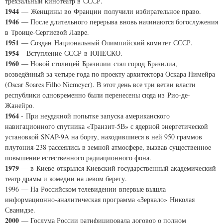
трёхзальный кинотеатр в СССР.
1944
— Женщины во Франции получили избирательное право.
1946
— После длительного перерыва вновь начинаются богослужения
в Троице-Сергиевой Лавре.
1951
— Создан Национальный Олимпийский комитет СССР.
1954
- Вступление СССР в ЮНЕСКО.
1960
— Новой столицей Бразилии стал город Бразилиа,
возведённый за четыре года по проекту архитектора Оскара Нимейра
(
Oscar Soares Filho Niemeyer
). В этот день все три ветви власти
республики одновременно были перенесены сюда из Рио-де-
Жанейро.
1964
- При неудачной попытке запуска американского
навигационного спутника «Транзит-5В» с ядерной энергетической
установкой SNAP-9A на борту, находившиеся в ней 950 граммов
плутония-238 рассеялись в земной атмосфере, вызвав существенное
повышение естественного радиационного фона.
1979
— в Киеве открылся Киевский государственный академический
театр драмы и комедии на левом берегу.
1996 — На Российском телевидении впервые вышла
информационно-аналитическая программа «Зеркало» Николая
Сванидзе.
2000
— Госдума России ратифицировала договор о полном