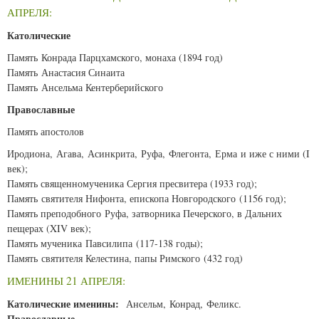
АПРЕЛЯ:
Католические
Память Конрада Парцхамского, монаха (1894 год)
Память Анастасия Синаита
Память Ансельма Кентерберийского
Православные
Память апостолов
Иродиона, Агава, Асинкрита, Руфа, Флегонта, Ерма и иже с ними (I
век);
Память священномученика Сергия пресвитера (1933 год);
Память святителя Нифонта, епископа Новгородского (1156 год);
Память преподобного Руфа, затворника Печерского, в Дальних
пещерах (XIV век);
Память мученика Павсилипа (117-138 годы);
Память святителя Келестина, папы Римского (432 год)
ИМЕНИНЫ 21 АПРЕЛЯ:
Католические именины:
Ансельм, Конрад, Феликс.
Православные