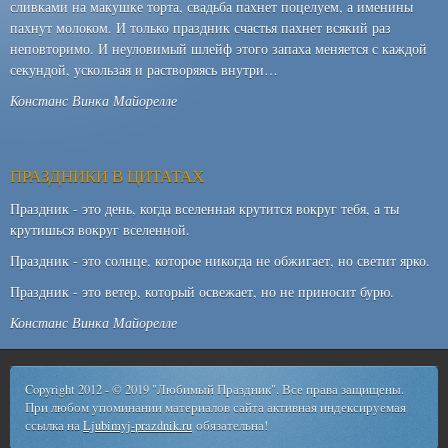
сливками на макушке торта, свадьба пахнет поцелуем, а именины
пахнут молоком. И только праздник счастья пахнет всякий раз
неповторимо. И неуловимый шлейф этого запаха меняется с каждой
секундой, ускользая и растворяясь внутри…
Констанс Винка Майорелле
ПРАЗДНИКИ В ЦИТАТАХ
Праздник - это день, когда вселенная крутится вокруг тебя, а ты
крутишься вокруг вселенной.
Праздник - это солнце, которое никогда не обжигает, но светит ярко.
Праздник - это ветер, который освежает, но не приносит бурю.
Констанс Винка Майорелле
Copyright 2012 - © 2019 "Любимый Праздник". Все права защищены.
При любом упоминании материалов сайта активная индексируемая
ссылка на
Ljubimyj-prazdnik.ru
обязательна!