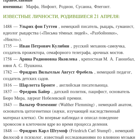
именины:
Марфа, Нифонт, Родион, Сусанна, Флегонт.
ИЗВЕСТНЫЕ ЛИЧНОСТИ, РОДИВШИЕСЯ 21 АПРЕЛЯ:
Ульрих фон Гуттен
1488 —
, немецкий писатель, рыцарь, гуманист,
идеолог рыцарства («Письма тёмных людей», «Разбойники»,
«Никто»).
Иван Петрович Кулибин
1735 —
, русский механик-самоучка,
создатель прожектора, семафорного телеграфа, арочных мостов.
Арина Родионовна Яковлева
1758 —
, крепостная М. А. Ганнибал,
няня А. С. Пушкина.
Фридрих Вильгельм Август Фребель
1782 —
, немецкий педагог,
создатель детских садов.
Шарлотта Бронте
1816 —
, английская писательница.
Фредрик Байер
1837 —
, датский политик, пацифист, основатель
Бюро Мира, лауреат Нобелевской премии.
Вальтер Флемминг
1843 —
(
Walther Flemming
) , немецкий анатом,
основатель цитогенетики (науки, изучающей наследственный
материал клетки). Он впервые наблюдал и описал поведение
хромосом в клеточном ядре во время процесса деления.
Фридрих Карл Штумпф
1848 —
(
Friedrich Carl Stumpf
) , немецкий
философ и психолог, известный исследованиями по влиянию музыки