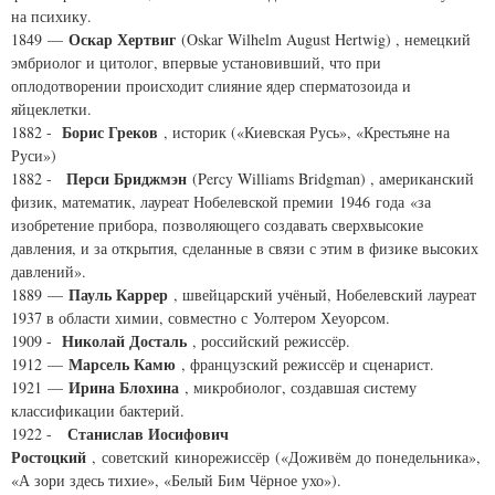
на психику.
Оскар Хертвиг
1849 —
(
Oskar Wilhelm August Hertwig
) , немецкий
эмбриолог и цитолог, впервые установивший, что при
оплодотворении происходит слияние ядер сперматозоида и
яйцеклетки.
Борис Греков
1882 -
, историк («Киевская Русь», «Крестьяне на
Руси»)
Перси Бриджмэн
1882 -
(
Percy Williams Bridgman
) , американский
физик, математик, лауреат Нобелевской премии 1946 года «за
изобретение прибора, позволяющего создавать сверхвысокие
давления, и за открытия, сделанные в связи с этим в физике высоких
давлений».
Пауль Каррер
1889 —
, швейцарский учёный, Нобелевский лауреат
1937 в области химии, совместно с Уолтером Хеуорсом.
Николай Досталь
1909 -
, российский режиссёр.
Марсель Камю
1912 —
, французский режиссёр и сценарист.
Ирина Блохина
1921 —
, микробиолог, создавшая систему
классификации бактерий.
Станислав Иосифович
1922 -
Ростоцкий
, советский кинорежиссёр («Доживём до понедельника»,
«А зори здесь тихие», «Белый Бим Чёрное ухо»).