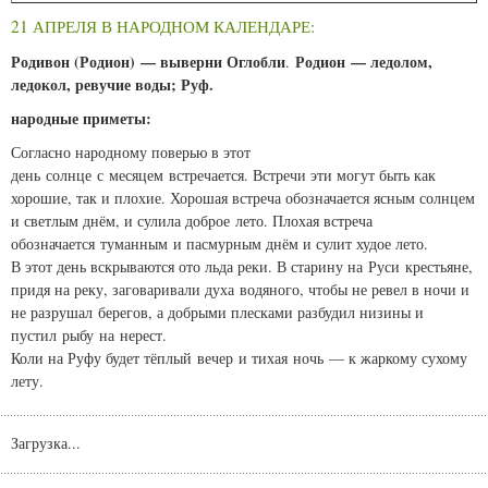
21 АПРЕЛЯ В НАРОДНОМ КАЛЕНДАРЕ:
Родивон (Родион) — выверни Оглобли
Родион — ледолом,
.
ледокол, ревучие воды; Руф.
народные приметы:
Согласно народному поверью в этот
день солнце с месяцем встречается. Встречи эти могут быть как
хорошие, так и плохие. Хорошая встреча обозначается ясным солнцем
и светлым днём, и сулила доброе лето. Плохая встреча
обозначается туманным и пасмурным днём и сулит худое лето.
В этот день вскрываются ото льда реки. В старину на Руси крестьяне,
придя на реку, заговаривали духа водяного, чтобы не ревел в ночи и
не разрушал берегов, а добрыми плесками разбудил низины и
пустил рыбу на нерест.
Коли на Руфу будет тёплый вечер и тихая ночь — к жаркому сухому
лету.
Загрузка...