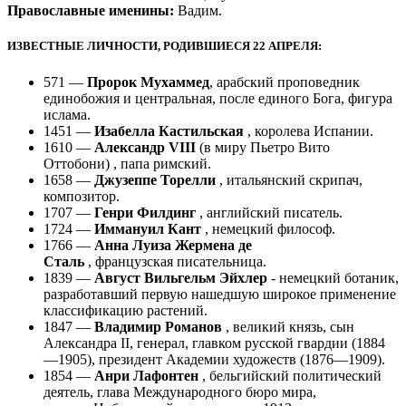
Православные именины:
Вадим.
ИЗВЕСТНЫЕ ЛИЧНОСТИ, РОДИВШИЕСЯ 22 АПРЕЛЯ:
571 —
Пророк Мухаммед
, арабский проповедник
единобожия и центральная, после единого Бога, фигура
ислама.
1451 —
Изабелла Кастильская
, королева Испании.
1610 —
Александр VIII
(в миру Пьетро Вито
Оттобони) , папа римский.
1658 —
Джузеппе Торелли
, итальянский скрипач,
композитор.
1707 —
Генри Филдинг
, английский писатель.
1724 —
Иммануил Кант
, немецкий философ.
1766 —
Анна Луиза Жермена де
Сталь
, французская писательница.
1839 —
Август Вильгельм Эйхлер
- немецкий ботаник,
разработавший первую нашедшую широкое применение
классификацию растений.
1847 —
Владимир Романов
, великий князь, сын
Александра II, генерал, главком русской гвардии (1884
—1905), президент Академии художеств (1876—1909).
1854 —
Анри Лафонтен
, бельгийский политический
деятель, глава Международного бюро мира,