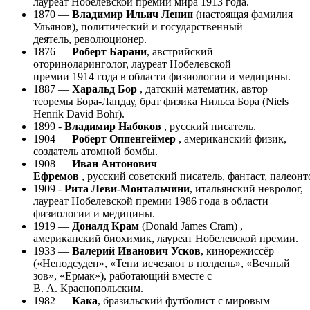
лауреат Нобелевской премии мира 1913 года.
1870 —
Владимир Ильич Ленин
(настоящая фамилия
Ульянов), политический и государственный
деятель, революционер.
1876 —
Роберт Барани
, австрийский
оториноларинголог, лауреат Нобелевской
премии 1914 года в области физиологии и медицины.
1887 —
Харальд Бор
, датский математик, автор
теоремы Бора-Ландау, брат физика Нильса Бора (Niels
Henrik David Bohr).
1899 -
Владимир Набоков
, русский писатель.
1904 —
Роберт Оппенгеймер
, американский физик,
создатель атомной бомбы.
1908 —
Иван Антонович
Ефремов
, русский советский писатель, фантаст, палеонт
1909 -
Рита Леви-Монтальчини
, итальянский невролог,
лауреат Нобелевской премии 1986 года в области
физиологии и медицины.
1919 —
Доналд Крам
(
Donald James Cram
) ,
американский биохимик, лауреат Нобелевской премии.
1933 —
Валерий Иванович Усков
, кинорежиссёр
(«Неподсуден», «Тени исчезают в полдень», «Вечный
зов», «Ермак»), работающий вместе с
В. А. Краснопольским.
1982 —
Кака
, бразильский футболист с мировым