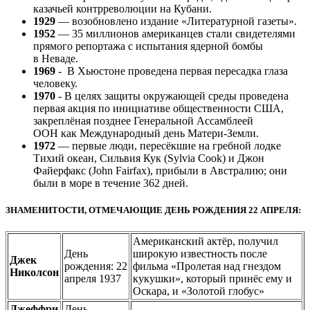
казачьей контрреволюции на Кубани.
1929
— возобновлено издание «Литературной газеты».
1952
— 35 миллионов американцев стали свидетелями
прямого репортажа с испытания ядерной бомбы
в Неваде.
1969
- В Хьюстоне проведена первая пересадка глаза
человеку.
1970
- В целях защиты окружающей среды проведена
первая акция по инициативе общественности США,
закреплёная позднее Генеральной Ассамблеей
ООН как Международный день Матери-Земли.
1972
— первые люди, пересёкшие на гребной лодке
Тихий океан, Сильвия Кук (
Sylvia Cook
) и Джон
Файерфакс (
John Fairfax
), прибыли в Австралию; они
были в море в течение 362 дней.
ЗНАМЕНИТОСТИ, ОТМЕЧАЮЩИЕ ДЕНЬ РОЖДЕНИЯ 22 АПРЕЛЯ:
Американский актёр, получил
День
широкую известность после
Джек
рождения: 22
фильма «Пролетая над гнездом
Николсон
апреля 1937
кукушки», который принёс ему и
Оскара, и «Золотой глобус»
Джеффри
День