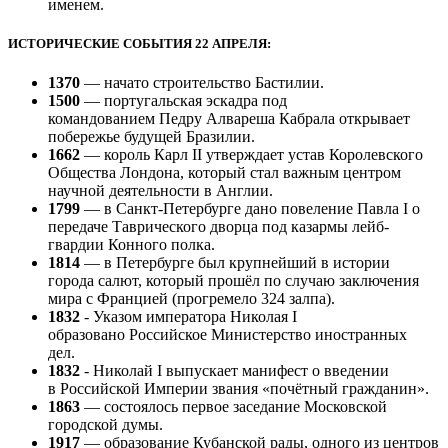
именем.
ИСТОРИЧЕСКИЕ СОБЫТИЯ 22 АПРЕЛЯ:
1370
— начато строительство Бастилии.
1500
— португальская эскадра под
командованием Педру Алвареша Кабрала открывает
побережье будущей Бразилии.
1662
— король Карл II утверждает устав Королевского
Общества Лондона, который стал важным центром
научной деятельности в Англии.
1799
— в Санкт-Петербурге дано повеление Павла I о
передаче Таврического дворца под казармы лейб-
гвардии Конного полка.
1814
— в Петербурге был крупнейший в истории
города салют, который прошёл по случаю заключения
мира с Францией (прогремело 324 залпа).
1832
- Указом императора Николая I
образовано Российское Министерство иностранных
дел.
1832
- Николай I выпускает манифест о введении
в Российской Империи звания «почётный гражданин».
1863
— состоялось первое заседание Московской
городской думы.
1917
— образование Кубанской рады, одного из центров