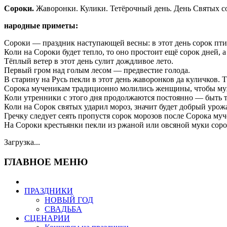
Сороки.
Жаворонки. Кулики. Тетёрочный день. День Святых со
народные приметы:
Сороки — праздник наступающей весны: в этот день сорок птиц
Коли на Сороки будет тепло, то оно простоит ещё сорок дней,
Тёплый ветер в этот день сулит дождливое лето.
Первый гром над голым лесом — предвестие голода.
В старину на Русь пекли в этот день жаворонков да куличков. 
Сорока мученикам традиционно молились женщины, чтобы муж
Коли утренники с этого дня продолжаются постоянно — быть т
Коли на Сорок святых ударил мороз, значит будет добрый урож
Гречку следует сеять пропустя сорок морозов после Сорока муч
На Сороки крестьянки пекли из ржаной или овсяной муки сор
Загрузка...
ГЛАВНОЕ МЕНЮ
ПРАЗДНИКИ
НОВЫЙ ГОД
СВАДЬБА
СЦЕНАРИИ