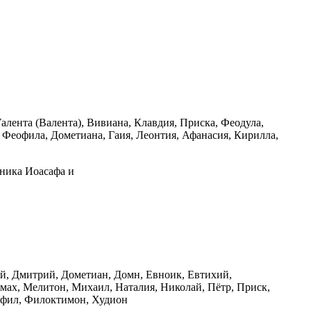
лента (Валента), Вивиана, Клавдия, Приска, Феодула,
 Феофила, Дометиана, Гаия, Леонтия, Афанасия, Кирилла,
ника Иоасафа и
ий, Дмитрий, Дометиан, Домн, Евноик, Евтихий,
мах, Мелитон, Михаил, Наталия, Николай, Пётр, Приск,
еофил, Филоктимон, Худион