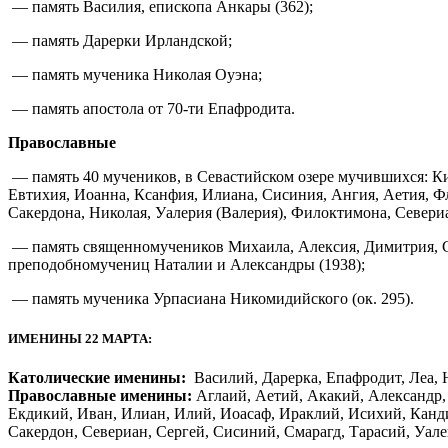
— память Василия, епископа Анкары (362);
— память Дарерки Ирландской;
— память мученика Николая Оуэна;
— память апостола от 70-ти Епафродита.
Православные
— память 40 мучеников, в Севастийском озере мучившихся: Ки
Евтихия, Иоанна, Ксанфия, Илиана, Сисиния, Ангия, Аетия, Фл
Сакердона, Николая, Уалерия (Валерия), Филоктимона, Севериа
— память священномучеников Михаила, Алексия, Димитрия, Се
преподобномучениц Наталии и Александры (1938);
— память мученика Урпасиана Никомидийского (ок. 295).
ИМЕНИНЫ 22 МАРТА:
Католические именины:
Василий, Дарерка, Епафродит, Леа, 
Православные именины:
Аглаий, Аетий, Акакий, Александр,
Екдикий, Иван, Илиан, Илий, Иоасаф, Ираклий, Исихий, Канд
Сакердон, Севериан, Сергей, Сисиний, Смарагд, Тарасий, Уал