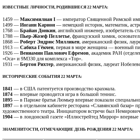
ИЗВЕСТНЫЕ ЛИЧНОСТИ, РОДИВШИЕСЯ 22 МАРТА:
1459 —
Максимилиан I
— император Священной Римской им
1499 —
Иоганн Карион
— немецкий историк, математик, астр
1768 —
Брайан Донкин
, английский инженер, изобретатель ст
1788 —
Пьер-Жозеф Пеллетье
, французский химик, основател
1868 —
Роберт Эндрюс Милликен
, американский физик, лаур
1913 —
Сабиха Гёкчен
, первая в мире женщина — военный пи
1926 —
Вениамин Павлович Ефремов
, академик РАН (отдел
«Оса» и 9М330 для комплекса «Тор».
1931 —
Бертон Рихтер
, американский физик, лауреат Нобелев
ИСТОРИЧЕСКИЕ СОБЫТИЯ 22 МАРТА:
1841
— в США патентуется производство крахмала.
1874
— впервые проводится игра в большой теннис.
1895
— в Париже братья Люмьер впервые показали специально 
1897
— в отдельном кабинете ресторана «Славянский базар» пр
художественного театра. Инициатором встречи был Немирович
1904
— в лондонской газете «Иллюстрейтед Миррор» впервые в
ЗНАМЕНИТОСТИ, ОТМЕЧАЮЩИЕ ДЕНЬ РОЖДЕНИЯ 22 МАРТА: