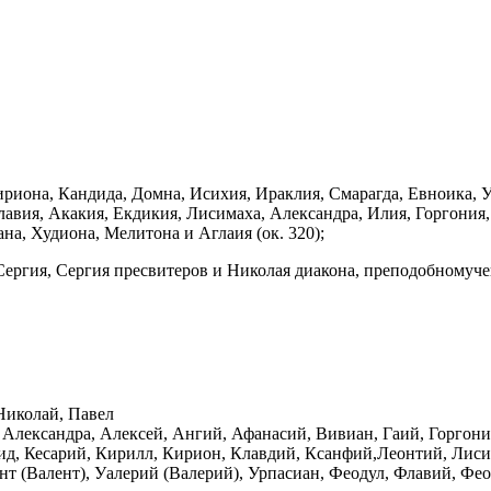
риона, Кандида, Домна, Исихия, Ираклия, Смарагда, Евноика, Уа
авия, Акакия, Екдикия, Лисимаха, Александра, Илия, Горгония,
на, Худиона, Мелитона и Аглаия (ок. 320);
ргия, Сергия пресвитеров и Николая диакона, преподобномуче
Николай, Павел
 Александра, Алексей, Ангий, Афанасий, Вивиан, Гаий, Горгон
ид, Кесарий, Кирилл, Кирион, Клавдий, Ксанфий,Леонтий, Лиси
ент (Валент), Уалерий (Валерий), Урпасиан, Феодул, Флавий, Ф