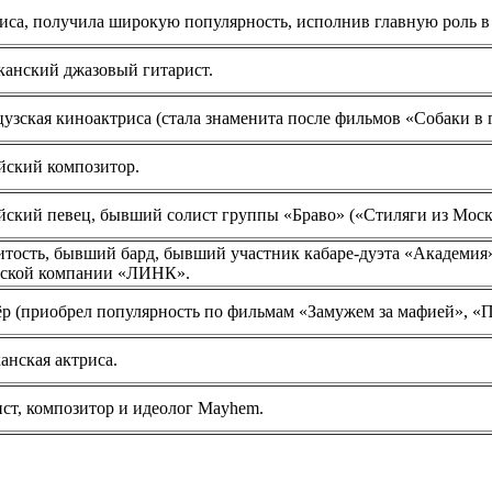
иса, получила широкую популярность, исполнив главную роль в
анский джазовый гитарист.
зская киноактриса (стала знаменита после фильмов «Собаки в г
йский композитор.
ский певец, бывший солист группы «Браво» («Стиляги из Москв
итость, бывший бард, бывший участник кабаре-дуэта «Академия
рской компании «ЛИНК».
р (приобрел популярность по фильмам «Замужем за мафией», «П
анская актриса.
ст, композитор и идеолог Mayhem.