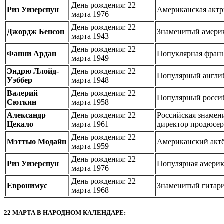
День рождения: 22
Риз Уизерспун
Американская актр
марта 1976
День рождения: 22
Джордж Бенсон
Знаменитый америк
марта 1943
День рождения: 22
Фанни Ардан
Попуклярная францу
марта 1949
Эндрю Ллойд-
День рождения: 22
Популярный англи
Уэббер
марта 1948
Валерий
День рождения: 22
Популярный россий
Сюткин
марта 1958
Александр
День рождения: 22
Российская знамен
Цекало
марта 1961
директор продюсе
День рождения: 22
Мэттью Модайн
Американский актё
марта 1959
День рождения: 22
Риз Уизерспун
Популярная америк
марта 1976
День рождения: 22
Евронимус
Знаменитый гитари
марта 1968
22 МАРТА В НАРОДНОМ КАЛЕНДАРЕ: