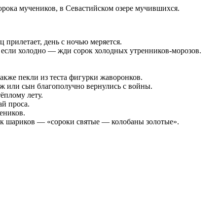
рока мучеников, в Севастийском озере мучившихся.
 прилетает, день с ночью меряется.
 а если холодно — жди сорок холодных утренников-морозов.
Также пекли из теста фигурки жаворонков.
 или сын благополучно вернулись с войны.
ёплому лету.
ай проса.
еников.
ок шариков — «сороки святые — колобаны золотые».