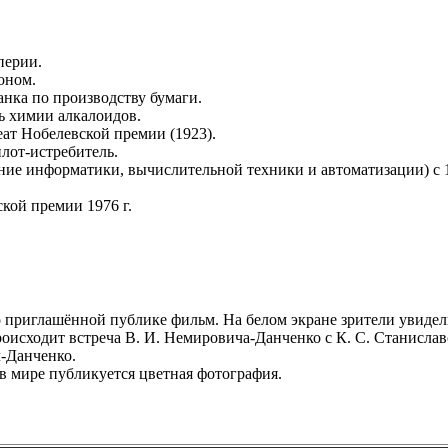
перии.
оном.
анка по производству бумаги.
ь химии алкалоидов.
еат Нобелевской премии (1923).
лот-истребитель.
ение информатики, вычислительной техники и автоматизации) с 1
ской премии 1976 г.
приглашённой публике фильм. На белом экране зрители увидели
оисходит встреча В. И. Немировича-Данченко с К. С. Станислав
-Данченко.
 мире публикуется цветная фотография.