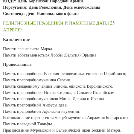
КНДР: День Корейской Народной Армии.
Португалия: День Революции, День освобождения
Свазиленд: День Национального флага
РЕЛИГИОЗНЫЕ ПРАЗДНИКИ И ПАМЯТНЫЕ ДАТЫ 25
АПРЕЛЯ:
Католические
Памяти евангелиста Марка
Памяти аббата монастыря Лоббы (Бельгия) Эрмина
Православные
Память преподобного Василия исповедника, епископа Парийского;
Память преподобномученика Сергия.
Память священномученика Зинона, епископа Веронийского.
Память преподобного Исаака Сирина, в Сполете Италийском.
Память преподобномучеников Мины, Давида и Иоанна.
Память преподобной Анфусы девы.
Память преподобной Афанасии игумении.
Воспоминание перенесения мощей мученика Авраамия Болгарского.
Память праведной Тавифы.
Празднование Муромской и Белыничской икон Божией Матери.