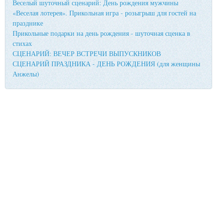
Веселый шуточный сценарий: День рождения мужчины
«Веселая лотерея». Прикольная игра - розыгрыш для гостей на
празднике
Прикольные подарки на день рождения - шуточная сценка в
стихах
СЦЕНАРИЙ: ВЕЧЕР ВСТРЕЧИ ВЫПУСКНИКОВ
СЦЕНАРИЙ ПРАЗДНИКА - ДЕНЬ РОЖДЕНИЯ (для женщины
Анжелы)