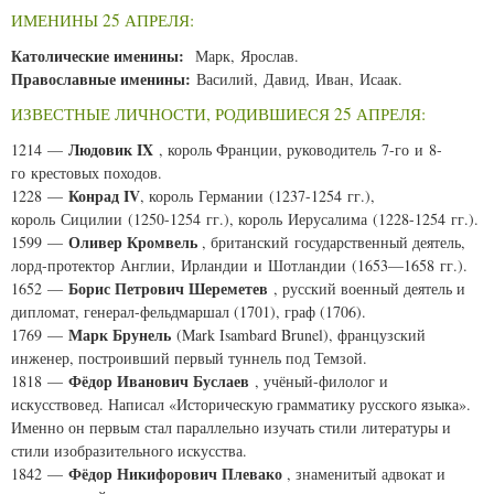
ИМЕНИНЫ 25 АПРЕЛЯ:
Католические именины:
Марк, Ярослав.
Православные именины:
Василий, Давид, Иван, Исаак.
ИЗВЕСТНЫЕ ЛИЧНОСТИ, РОДИВШИЕСЯ 25 АПРЕЛЯ:
Людовик IX
1214 —
, король Франции, руководитель 7-го и 8-
го крестовых походов.
Конрад IV
1228 —
, король Германии (1237-1254 гг.),
король Сицилии (1250-1254 гг.), король Иерусалима (1228-1254 гг.).
Оливер Кромвель
1599 —
, британский государственный деятель,
лорд-протектор Англии, Ирландии и Шотландии (1653—1658 гг.).
Борис Петрович Шереметев
1652 —
, русский военный деятель и
дипломат, генерал-фельдмаршал (1701), граф (1706).
Марк Брунель
1769 —
(
Mark Isambard Brunel
), французский
инженер, построивший первый туннель под Темзой.
Фёдор Иванович Буслаев
1818 —
, учёный-филолог и
искусствовед. Написал «Историческую грамматику русского языка».
Именно он первым стал параллельно изучать стили литературы и
стили изобразительного искусства.
Фёдор Никифорович Плевако
1842 —
, знаменитый адвокат и