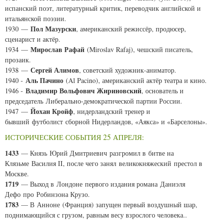
испанский поэт, литературный критик, переводчик английской и
итальянской поэзии.
Пол Мазурски
1930 —
, американский режиссёр, продюсер,
сценарист и актёр.
Мирослав Рафай
1934 —
(
Miroslav Rafaj
), чешский писатель,
прозаик.
Сергей Алимов
1938 —
, советский художник-аниматор.
Аль Пачино
1940 -
(
Al Pacino
), американский актёр театра и кино.
Владимир Вольфович Жириновский
1946 -
, основатель и
председатель Либерально-демократической партии России.
Йохан Кройф
1947 —
, нидерландский тренер и
бывший футболист сборной Нидерландов, «Аякса» и «Барселоны».
ИСТОРИЧЕСКИЕ СОБЫТИЯ 25 АПРЕЛЯ:
1433
— Князь Юрий Дмитриевич разгромил в битве на
Клязьме Василия II, после чего занял великокняжеский престол в
Москве.
1719
— Выход в Лондоне первого издания романа Даниэля
Дефо про Робинзона Крузо.
1783
— В Анноне (Франция) запущен первый воздушный шар,
поднимающийся с грузом, равным весу взрослого человека..