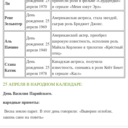
рождения: 25
принесли роли в фильме «Сердцеедки»
Ли
апреля 1970
и сериале «Меня зовут Эрл»
День
Рене
Американская актриса, стала звездой,
рождения: 25
Зельвегер
сыграв роль Бриджит Джонс.
апреля 1969
Американский актер, приобрел
День
Аль
широкую известность, исполнив роль
рождения: 25
Пачино
Майкла Корлеоне в трилогии «Крёстный
апреля 1940
отец»
День
Канадская актриса, получила
Стана
рождения: 25
известность, снимаясь в роли Кейт Бекет
Катик
апреля 1978
в сериале «Касл»
25 АПРЕЛЯ В НАРОДНОМ КАЛЕНДАРЕ:
День Василия Парийского.
народные приметы:
Весна землю парит. В этот день говорили: «Выверни оглобли,
закинь сани на поветь»