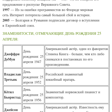
предложение о роспуске Верховного Совета.
1997
— Из-за ошибки программистов во Флориде мировая
сеть Интернет потерпела самый большой сбой в истории.
2005
— Болгария и Румыния подписали договор о вступлении
в Европейский союз.
ЗНАМЕНИТОСТИ, ОТМЕЧАЮЩИЕ ДЕНЬ РОЖДЕНИЯ 25
АПРЕЛЯ:
Американский актёр, один из фаворитов
День
Джеффри
Стивена Кинга - больше, чем кто либо
рождения: 25
ДеМун
снимался в постановках по его
апреля 1947
произведениям.
День
Владислав
Российский знаменитый
рождения: 25
Третьяк
хоккейный вратарь.
апреля 1952
День
Кётил
Знаменитый норвежский пианист и
рождения: 25
Бьорнстад
композитор.
апреля 1956
День
Американский актёр. Известность ему
Джейсон