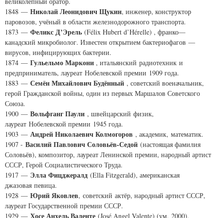
великолепный оратор.
Николай Леонидович Щукин
1848 —
, инженер, конструктор
паровозов, учёный в области железнодорожного транспорта.
Феликс Д’Эрель
1873 —
(
Félix Hubert d’Hérelle
) , франко—
канадский микробиолог. Известен открытием бактериофагов —
вирусов, инфицирующих бактерии.
Гульельмо Маркони
1874 —
, итальянский радиотехник и
предприниматель, лауреат Нобелевской премии 1909 года.
Семён Михайлович Будённый
1883 —
, советский военачальник,
герой Гражданской войны, один из первых Маршалов Советского
Союза.
Вольфганг Паули
1900 —
, швейцарский физик,
лауреат Нобелевской премии 1945 года.
Андрей Николаевич Колмогоров
1903 —
, академик, математик.
Василий Павлович Соловьёв-Седой
1907 -
(настоящая фамилия
Соловьёв), композитор, лауреат Ленинской премии, народный артист
СССР, Герой Социалистического Труда.
Элла Фицджералд
1917 —
(
Ella Fitzgerald
), американская
джазовая певица.
Юрий Яковлев
1928 —
, советский актёр, народный артист СССР,
лауреат Государственной премии СССР.
Хосе Анхель Валенте
1929 —
(
José Angel Valente
) (ум. 2000),