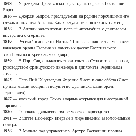
1808
— Учреждена Пражская консерватория, первая в Восточной
Европе
1816
— Джордж Байрон, преследуемый на родине порочащими его
слухами, покинул Англию. Как в результате выяснилось, навсегда.
1826
— В Англии запатентован первый автомобиль с двигателем
внутреннего сгорания.
1849
— Русский император Николай I повелел написать имена всех
кавалеров ордена Георгия на памятных досках Георгиевского
зала Большого Кремлёвского дворца.
1859
— В Порт-Саиде началось строительство Суэцкого канала под
руководством французского инженера и дипломата Фердинанда
Лессепса.
1865
— Папа Пий IX утвердил Ференца Листа в сане аббата (Лист
принял малый постриг и вступил во францисканский орден
терциариев).
1867
— японский город Токио впервые открылся для иностранной
торговли.
1880
— Основано Дальневосточное морское пароходство.
1901
— В штате Нью-Йорк впервые в мире введены автомобильные
номера.
1926
— В Милане под управлением Артуро Тосканини прошла