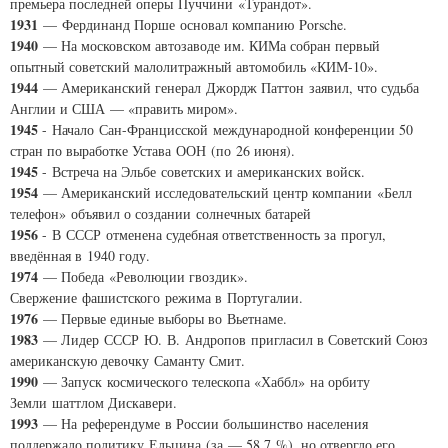
премьера последней оперы Пуччини «Турандот».
1931
— Фердинанд Порше основал компанию Porsche.
1940
— На московском автозаводе им. КИМа собран первый
опытный советский малолитражный автомобиль «КИМ-10».
1944
— Американский генерал Джордж Паттон заявил, что судьба
Англии и США — «править миром».
1945
- Начало Сан-Францисской международной конференции 50
стран по выработке Устава ООН (по 26 июня).
1945
- Встреча на Эльбе советских и американских войск.
1954
— Американский исследовательский центр компании «Белл
телефон» объявил о создании солнечных батарей
1956
- В СССР отменена судебная ответственность за прогул,
введённая в 1940 году.
1974
— Победа «Революции гвоздик».
Свержение фашистского режима в Португалии.
1976
— Первые единые выборы во Вьетнаме.
1983
— Лидер СССР Ю. В. Андропов пригласил в Советский Союз
американскую девочку Саманту Смит.
1990
— Запуск космического телескопа «Хаббл» на орбиту
Земли шаттлом Дискавери.
1993
— На референдуме в России большинство населения
поддержало политику Ельцина (за — 58,7 %), но отвергло его