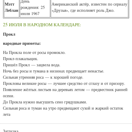
День
Мэтт
Американский актёр, известен по сериалу
рождения: 25
Леблан
«Друзья», где исполняет роль Джо.
июля 1967
25 ИЮЛЯ В НАРОДНОМ КАЛЕНДАРЕ:
Прокл
народные приметы:
На Прокла поле от росы промокло.
Прокл-плакальщик.
Пришёл Прокл — зацвела вода.
Ночь без росы и тумана в низинах предвещает ненастье.
Сильная утренняя роса — к хорошей погоде.
Прокловы великие росы — лучшее средство от сглазу и от призору.
Появление жёлтых листьев на деревьях летом — предвестник ранней
осени.
До Прокла нужно высушить сено грядушками.
Сильная роса и туман на утро предвещают сухой и жаркий остаток
лета
Загрузка...