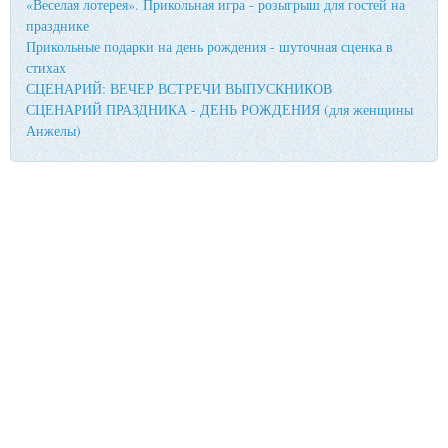
«Веселая лотерея». Прикольная игра - розыгрыш для гостей на
празднике
Прикольные подарки на день рождения - шуточная сценка в
стихах
СЦЕНАРИЙ: ВЕЧЕР ВСТРЕЧИ ВЫПУСКНИКОВ
СЦЕНАРИЙ ПРАЗДНИКА - ДЕНЬ РОЖДЕНИЯ (для женщины
Анжелы)