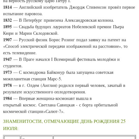
на верность русскому царю Петру I.
1814
— Английский изобретатель Джордж Стивенсон провёл первое
испытание паровоза.
1832
— В Петербург привезена Александровская колонна.
1895
— Свадьба будущих лауреатов Нобелевской премии Пьера
Кюри и Марии Склодовской.
1907
— Русский физик Борис Розинг подал заявку на патент на
«Способ электрической передачи изображений на расстояние», то
есть телевидение.
1947
— В Праге начался I Всемирный фестиваль молодёжи и
студентов.
1973
— С космодрома Байконур была запущена советская
межпланетная станция Марс-5.
1978
— в г. Олдем (Англия) родился первый человек, зачатый в
результате искусственного оплодотворения.
1984
— Впервые женщина-космонавт вышла в
открытый космос. Светлана Савицкая - с борта орбитальной
космической станции«Салют-7».
ЗНАМЕНИТОСТИ, ОТМЕЧАЮЩИЕ ДЕНЬ РОЖДЕНИЯ 25
ИЮЛЯ: