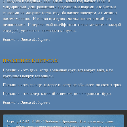
У каждого праздника - свой запах. Новый год пахнет хвоей и
мандаринами, день рождения - воздушными шарами и взбитыми
сливками на макушке торта, свадьба пахнет поцелуем, а именины
пахнут молоком. И только праздник счастья пахнет всякий раз
неповторимо. И неуловимый шлейф этого запаха меняется с каждой
секундой, ускользая и растворяясь внутри…
Констанс Винка Майорелле
ПРАЗДНИКИ В ЦИТАТАХ
Праздник - это день, когда вселенная крутится вокруг тебя, а ты
крутишься вокруг вселенной.
Праздник - это солнце, которое никогда не обжигает, но светит ярко.
Праздник - это ветер, который освежает, но не приносит бурю.
Констанс Винка Майорелле
Copyright 2012 - © 2019 "Любимый Праздник". Все права защищены.
При любом упоминании материалов сайта активная индексируемая