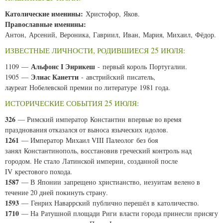
Католические именины:
Христофор, Яков.
Православные именины:
Антон, Арсений, Вероника, Гавриил, Иван, Мария, Михаил, Фёдор.
ИЗВЕСТНЫЕ ЛИЧНОСТИ, РОДИВШИЕСЯ 25 ИЮЛЯ:
Альфонс I Энрикеш
1109 —
- первый король Португалии.
Элиас Канетти
1905 —
- австрийский писатель,
лауреат Нобелевской премии по литературе 1981 года.
ИСТОРИЧЕСКИЕ СОБЫТИЯ 25 ИЮЛЯ:
326
— Римский император Константин впервые во время
празднования отказался от выноса языческих идолов.
1261
— Император Михаил VIII Палеолог без боя
занял Константинополь, восстановив греческий контроль над
городом. Не стало Латинской империи, созданной после
IV крестового похода.
1587
— В Японии запрещено христианство, иезуитам велено в
течение 20 дней покинуть страну.
1593
— Генрих Наваррский публично перешёл в католичество.
1710
— На Ратушной площади Риги власти города принесли присягу