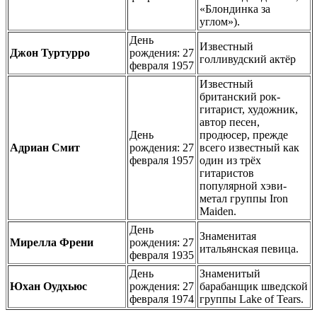
«Блондинка за
углом»).
День
Известный
Джон Туртурро
рождения: 27
голливудский актёр
февраля 1957
Известный
британский рок-
гитарист, художник,
автор песен,
День
продюсер, прежде
Адриан Смит
рождения: 27
всего известный как
февраля 1957
один из трёх
гитаристов
популярной хэви-
метал группы Iron
Maiden.
День
Знаменитая
Мирелла Френи
рождения: 27
итальянская певица.
февраля 1935
День
Знаменитый
Юхан Оудхьюс
рождения: 27
барабанщик шведской
февраля 1974
группы Lake of Tears.