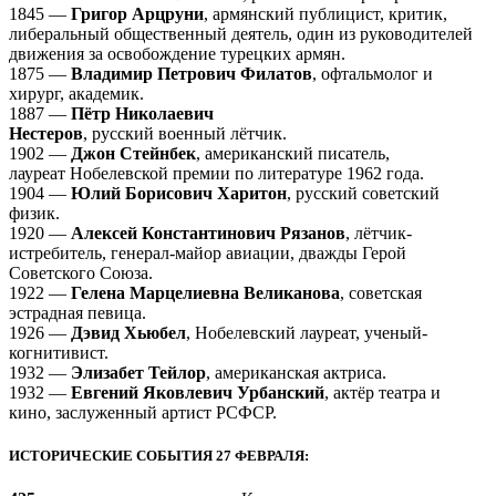
1845 —
Григор Арцруни
, армянский публицист, критик,
либеральный общественный деятель, один из руководителей
движения за освобождение турецких армян.
1875 —
Владимир Петрович Филатов
, офтальмолог и
хирург, академик.
1887 —
Пётр Николаевич
Нестеров
, русский военный лётчик.
1902 —
Джон Стейнбек
, американский писатель,
лауреат Нобелевской премии по литературе 1962 года.
1904 —
Юлий Борисович Харитон
, русский советский
физик.
1920 —
Алексей Константинович Рязанов
, лётчик-
истребитель, генерал-майор авиации, дважды Герой
Советского Союза.
1922 —
Гелена Марцелиевна Великанова
, советская
эстрадная певица.
1926 —
Дэвид Хьюбел
, Нобелевский лауреат, ученый-
когнитивист.
1932 —
Элизабет Тейлор
, американская актриса.
1932 —
Евгений Яковлевич Урбанский
, актёр театра и
кино, заслуженный артист РСФСР.
ИСТОРИЧЕСКИЕ СОБЫТИЯ 27 ФЕВРАЛЯ: