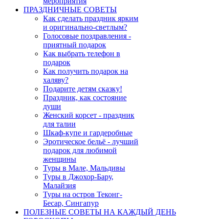
мероприятия
ПРАЗДНИЧНЫЕ СОВЕТЫ
Как сделать праздник ярким
и оригинально-светлым?
Голосовые поздравления -
приятный подарок
Как выбрать телефон в
подарок
Как получить подарок на
халяву?
Подарите детям сказку!
Праздник, как состояние
души
Женский корсет - праздник
для талии
Шкаф-купе и гардеробные
Эротическое бельё - лучший
подарок для любимой
женщины
Туры в Мале, Мальдивы
Туры в Джохор-Бару,
Малайзия
Туры на остров Теконг-
Бесар, Сингапур
ПОЛЕЗНЫЕ СОВЕТЫ НА КАЖДЫЙ ДЕНЬ