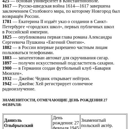
425
— основан университет в Константинополе.
1617
— Русско-шведская война 1614—1617 завершена
заключением Столбового мира, по которому Новгород был
возвращён России.
1781
— Екатерина II издаёт указ о создании в Санкт-
Петербурге «городских школ», первых публичных школ
в Российской империи.
1825
— опубликована первая глава романа Александра
Сергеевича Пушкина «Евгений Онегин».
1882
— в России впервые разрешено частным лицам
пользоваться телефонами.
1883
— запатентован автомат для скручивания сигар.
1897
— получен искусственный подсластитель сахарин.
1900
— в Германии создан футбольный клуб «Бавария
Мюнхен».
1932
— Джеймс Чедвик открывает нейтрон.
1942
— Джеймс Хей регистрирует солнечное
радиоизлучение.
ЗНАМЕНИТОСТИ, ОТМЕЧАЮЩИЕ ДЕНЬ РОЖДЕНИЯ 27
ФЕВРАЛЯ:
День
Даниэль
Знаменитый
рождения: 27
Ольбрыхский
польский актёр.
февраля 1945