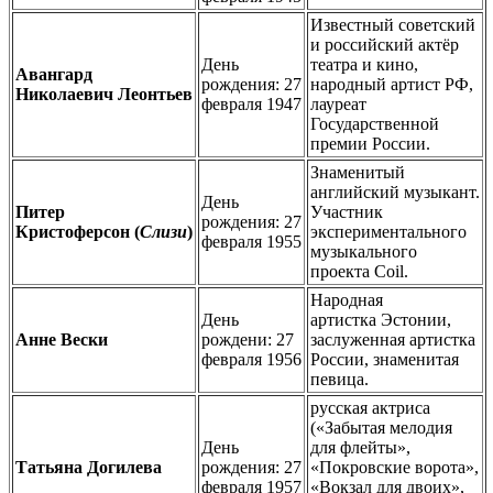
Известный советский
и российский актёр
День
театра и кино,
Авангард
рождения: 27
народный артист РФ,
Николаевич Леонтьев
февраля 1947
лауреат
Государственной
премии России.
Знаменитый
английский музыкант.
День
Питер
Участник
рождения: 27
Кристоферсон (
Слизи
)
экспериментального
февраля 1955
музыкального
проекта Coil.
Народная
День
артистка Эстонии,
Анне Вески
рождени: 27
заслуженная артистка
февраля 1956
России, знаменитая
певица.
русская актриса
(«Забытая мелодия
День
для флейты»,
Татьяна Догилева
рождения: 27
«Покровские ворота»,
февраля 1957
«Вокзал для двоих»,