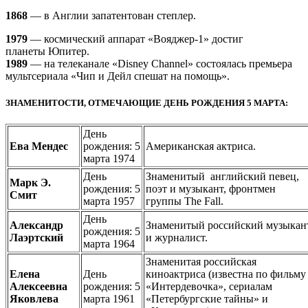
1868
— в Англии запатентован степлер.
1979
— космический аппарат «Вояджер-1» достиг
планеты Юпитер.
1989
— на телеканале «Disney Channel» состоялась премьера
мультсериала «Чип и Дейл спешат на помощь».
ЗНАМЕНИТОСТИ, ОТМЕЧАЮЩИЕ ДЕНЬ РОЖДЕНИЯ 5 МАРТА:
День
Ева Мендес
рождения: 5
Американская актриса.
марта 1974
День
Знаменитый английский певец,
Марк Э.
рождения: 5
поэт и музыкант, фронтмен
Смит
марта 1957
группы The Fall.
День
Александр
Знаменитый российский музыкан
рождения: 5
Лаэртский
и журналист.
марта 1964
Знаменитая российская
Елена
День
киноактриса (известна по фильму
Алексеевна
рождения: 5
«Интердевочка», сериалам
Яковлева
марта 1961
«Петербургские тайны» и