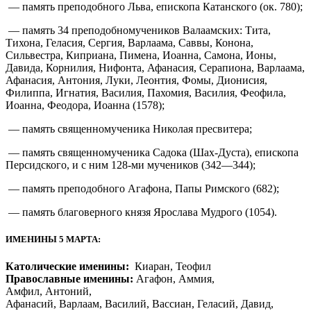
— память преподобного Льва, епископа Катанского (ок. 780);
— память 34 преподобномучеников Валаамских: Тита,
Тихона, Геласия, Сергия, Варлаама, Саввы, Конона,
Сильвестра, Киприана, Пимена, Иоанна, Самона, Ионы,
Давида, Корнилия, Нифонта, Афанасия, Серапиона, Варлаама,
Афанасия, Антония, Луки, Леонтия, Фомы, Дионисия,
Филиппа, Игнатия, Василия, Пахомия, Василия, Феофила,
Иоанна, Феодора, Иоанна (1578);
— память священномученика Николая пресвитера;
— память священномученика Садока (Шах-Дуста), епископа
Персидского, и с ним 128-ми мучеников (342—344);
— память преподобного Агафона, Папы Римского (682);
— память благоверного князя Ярослава Мудрого (1054).
ИМЕНИНЫ 5 МАРТА:
Католические именины:
Киаран, Теофил
Православные именины:
Агафон, Аммия,
Амфил, Антоний,
Афанасий, Варлаам, Василий, Вассиан, Геласий, Давид,