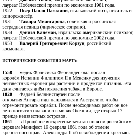
лауреат Нобелевской премии по экономике 1981 года.
1922 —
Пьер Паоло Пазолини
, итальянский поэт, писатель и
кинорежиссёр.
1931 —
Тамара Миансарова
, советская и российская
эстрадная певица (лирическое сопрано).
1934 —
Дэниэл Канеман
, израильско-американский психолог,
лауреат Нобелевской премии по экономике 2002 года.
1953 —
Валерий Григорьевич Корзун
, российский
космонавт.
ИСТОРИЧЕСКИЕ СОБЫТИЯ 5 МАРТА:
1558
— медик Франсиско Фернандес был послан
королём Испании Филиппом II в Мексику для изучения
неизвестных европейцам растений и продуктов питания. Эта
дата считается днём появления табака в Европе.
1820
— Фаддей Беллинсгаузен после
открытия Антарктиды направился в Австралию, чтобы
отремонтировать корабли. После необходимых работ он все
лето посвятил плаванию в морях Океании, где открыл 17
прежде неизвестных островов.
1861
— в Прощёное воскресенье зачитан по всем российским
церквам Манифест 19 февраля 1861 года об отмене
крепостного права Александра II об освобождении крестьян.