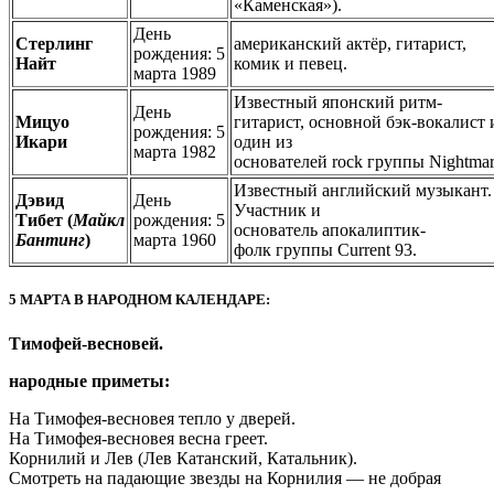
«Каменская»).
День
Стерлинг
американский актёр, гитарист,
рождения: 5
Найт
комик и певец.
марта 1989
Известный японский ритм-
День
Мицуо
гитарист, основной бэк-вокалист 
рождения: 5
Икари
один из
марта 1982
основателей rock группы Nightma
Известный английский музыкант.
Дэвид
День
Участник и
Тибет (
Майкл
рождения: 5
основатель апокалиптик-
Бантинг
)
марта 1960
фолк группы Current 93.
5 МАРТА В НАРОДНОМ КАЛЕНДАРЕ:
Тимофей-весновей.
народные приметы:
На Тимофея-весновея тепло у дверей.
На Тимофея-весновея весна греет.
Корнилий и Лев (Лев Катанский, Катальник).
Смотреть на падающие звезды на Корнилия — не добрая