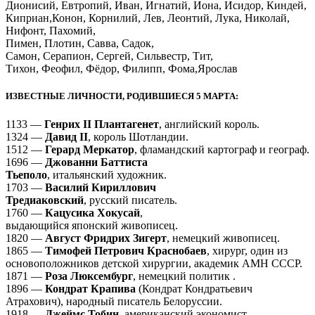
Дионисий, Евтропий, Иван, Игнатий, Иона, Исидор, Киндей,
Киприан,Конон, Корнилий, Лев, Леонтий, Лука, Николай,
Нифонт, Пахомий,
Пимен, Плотин, Савва, Садок,
Самон, Серапион, Сергей, Сильвестр, Тит,
Тихон, Феофил, Фёдор, Филипп, Фома,Ярослав
ИЗВЕСТНЫЕ ЛИЧНОСТИ, РОДИВШИЕСЯ 5 МАРТА:
1133 —
Генрих II Плантагенет
, английский король.
1324 —
Давид II
, король Шотландии.
1512 —
Герард Меркатор
, фламандский картограф и географ.
1696 —
Джованни Баттиста
Тьеполо
, итальянский художник.
1703 —
Василий Кириллович
Тредиаковский
, русский писатель.
1760 —
Кацусика Хокусай
,
выдающийся японский живописец.
1820 —
Август Фридрих Зигерт
, немецкий живописец.
1865 —
Тимофей Петрович Краснобаев
, хирург, один из
основоположников детской хирургии, академик АМН СССР.
1871 —
Роза Люксембург
, немецкий политик .
1896 —
Кондрат Крапива
(Кондрат Кондратьевич
Атрахович), народный писатель Белоруссии.
1918 —
Джеймс Тобин
, американский экономист,