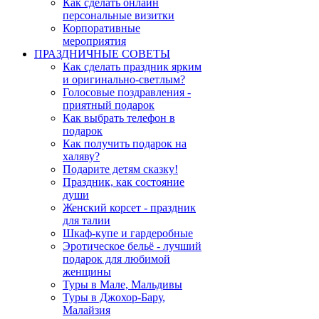
Как сделать онлайн
персональные визитки
Корпоративные
мероприятия
ПРАЗДНИЧНЫЕ СОВЕТЫ
Как сделать праздник ярким
и оригинально-светлым?
Голосовые поздравления -
приятный подарок
Как выбрать телефон в
подарок
Как получить подарок на
халяву?
Подарите детям сказку!
Праздник, как состояние
души
Женский корсет - праздник
для талии
Шкаф-купе и гардеробные
Эротическое бельё - лучший
подарок для любимой
женщины
Туры в Мале, Мальдивы
Туры в Джохор-Бару,
Малайзия