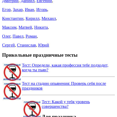
Дмитрий
,
Даниил
,
Евгений
,
Егор
,
Захар
,
Иван
,
Игорь
,
Константин
,
Кирилл
,
Михаил
,
Максим
,
Матвей
,
Никита
,
Олег
,
Павел
,
Роман
,
Сергей
,
Станислав
,
Юрий
Прикольные праздничные тесты
Тест: Определи, какая профессия тебе подходит,
когда ты пьян?
Тест на стадию опьянения: Проверь себя после
праздников
Тест: Какой у тебя уровень
совершенства?
Для праздника