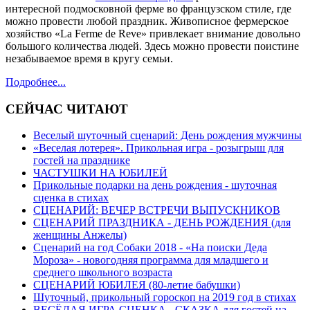
интересной подмосковной ферме во французском стиле, где
можно провести любой праздник. Живописное фермерское
хозяйство «La Ferme de Reve» привлекает внимание довольно
большого количества людей. Здесь можно провести поистине
незабываемое время в кругу семьи.
Подробнее...
СЕЙЧАС ЧИТАЮТ
Веселый шуточный сценарий: День рождения мужчины
«Веселая лотерея». Прикольная игра - розыгрыш для
гостей на празднике
ЧАСТУШКИ НА ЮБИЛЕЙ
Прикольные подарки на день рождения - шуточная
сценка в стихах
СЦЕНАРИЙ: ВЕЧЕР ВСТРЕЧИ ВЫПУСКНИКОВ
СЦЕНАРИЙ ПРАЗДНИКА - ДЕНЬ РОЖДЕНИЯ (для
женщины Анжелы)
Сценарий на год Собаки 2018 - «На поиски Деда
Мороза» - новогодняя программа для младшего и
среднего школьного возраста
СЦЕНАРИЙ ЮБИЛЕЯ (80-летие бабушки)
Шуточный, прикольный гороскоп на 2019 год в стихах
ВЕСЁЛАЯ ИГРА СЦЕНКА - СКАЗКА для гостей на