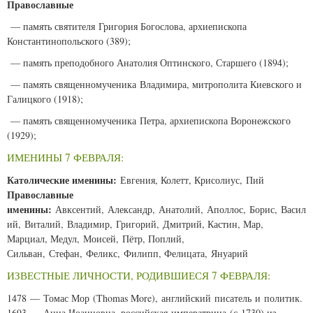
Православные
— память святителя Григория Богослова, архиепископа
Константинопольского (389);
— память преподобного Анатолия Оптинского, Старшего (1894);
— память священномученика Владимира, митрополита Киевского и
Галицкого (1918);
— память священномученика Петра, архиепископа Воронежского
(1929);
ИМЕНИНЫ 7 ФЕВРАЛЯ:
Католические именины:
Евгения, Колетт, Крисолиус, Пий
Православные
именины:
Авксентий, Александр, Анатолий, Аполлос, Борис, Васил
ий, Виталий, Владимир, Григорий, Дмитрий, Кастин, Мар,
Марциал, Медул, Моисей, Пётр, Поплий,
Сильван, Стефан, Феликс, Филипп, Фелицата, Януарий
ИЗВЕСТНЫЕ ЛИЧНОСТИ, РОДИВШИЕСЯ 7 ФЕВРАЛЯ:
1478 — Томас Мор (
Thomas More
), английский писатель и политик.
1693 — Анна Иоанновна, российская императрица (с 1730) из