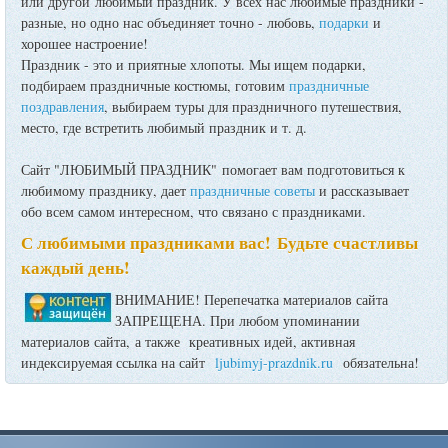
или другой любимый праздник. У всех нас любимые праздники -
разные, но одно нас объединяет точно - любовь,
подарки
и
хорошее настроение!
Праздник - это и приятные хлопоты. Мы ищем подарки,
подбираем праздничные костюмы, готовим
праздничные
поздравления
, выбираем туры для праздничного путешествия,
место, где встретить любимый праздник и т. д.
Сайт "ЛЮБИМЫЙ ПРАЗДНИК" помогает вам подготовиться к
любимому празднику, дает
праздничные советы
и рассказывает
обо всем самом интересном, что связано с праздниками.
С любимыми праздниками вас! Будьте счастливы
каждый день!
ВНИМАНИЕ! Перепечатка материалов сайта
ЗАПРЕЩЕНА. При любом упоминании
материалов сайта, а также креативных идей, активная
индексируемая ссылка на сайт
ljubimyj-prazdnik.ru
обязательна!