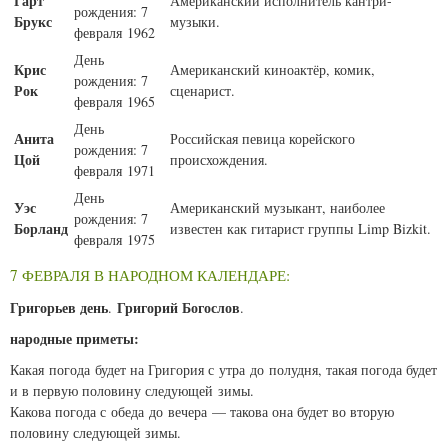
Гарт
Американский исполнитель кантри-
рождения: 7
Брукс
музыки.
февраля 1962
День
Крис
Американский киноактёр, комик,
рождения: 7
Рок
сценарист.
февраля 1965
День
Анита
Российская певица корейского
рождения: 7
Цой
происхождения.
февраля 1971
День
Уэс
Американский музыкант, наиболее
рождения: 7
Борланд
известен как гитарист группы Limp Bizkit.
февраля 1975
7 ФЕВРАЛЯ В НАРОДНОМ КАЛЕНДАРЕ:
Григорьев день
Григорий Богослов
.
.
народные приметы:
Какая погода будет на Григория с утра до полудня, такая погода будет
и в первую половину следующей зимы.
Какова погода с обеда до вечера — такова она будет во вторую
половину следующей зимы.