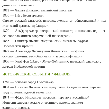
династии Романовых
1812 — Чарльз Диккенс, английский писатель
1870 — Пётр Бернгардович
Струве, русский философ, историк, экономист, общественный и пол
итический деятель, публицист.
1870 — Альфред Адлер, австрийский психиатр и психолог, один из
основоположников современной психотерапии.
1885 — Синклер Льюис, американский писатель, лауреат
Нобелевской премии
1897 — Александр Леонидович Чижевский, биофизик,
основоположник гелиобиологии и аэроионификации
1905 — Ульф фон Эйлер (Эйлер-Хейльпин), шведский физиолог,
лауреат Нобелевской премии
ИСТОРИЧЕСКИЕ СОБЫТИЯ 7 ФЕВРАЛЯ:
1780
— основан город Сыктывкар.
1832
— Николай Лобачевский представил Академии наук первый
труд по неевклидовой геометрии.
1847
— Фёдор Иноземцев проводит первую в Российской
Империи хирургическую операцию с использованием
эфирного наркоза.