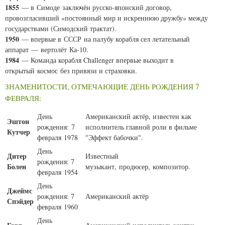
1855
— в Симоде заключён русско-японский договор,
провозгласивший «постоянный мир и искреннюю дружбу» между
государствами (Симодский трактат).
1950
— впервые в СССР на палубу корабля сел летательный
аппарат — вертолёт Ка-10.
1984
— Команда корабля Challenger впервые выходит в
открытый космос без привязи и страховки.
ЗНАМЕНИТОСТИ, ОТМЕЧАЮЩИЕ ДЕНЬ РОЖДЕНИЯ 7
ФЕВРАЛЯ:
День
Американский актёр, известен как
Эштон
рождения: 7
исполнитель главной роли в фильме
Кутчер
февраля 1978
"Эффект бабочки".
День
Дитер
Известный
рождения: 7
Болен
музыкант, продюсер, композитор.
февраля 1954
День
Джеймс
рождения: 7
Американский актёр
Спэйдер
февраля 1960
День