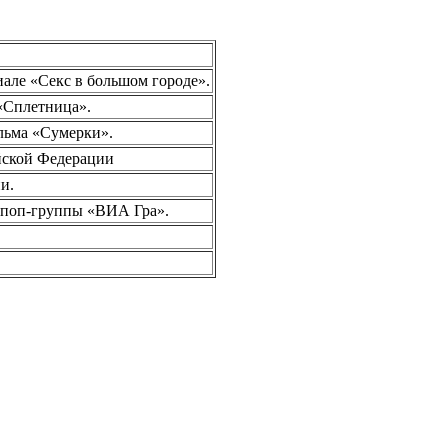
иале «Секс в большом городе».
 «Сплетница».
льма «Сумерки».
ийской Федерации
и.
й поп-группы «ВИА Гра».