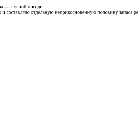
ра — к ясной погоде.
то и составляло отдельную неприкосновенную половину запаса р