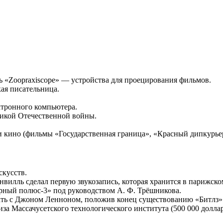
ль «Zoopraxiscope» — устройства для проецирования фильмов.
кая писательница.
ктронного компьютера.
еликой Отечественной войны.
 и кино (фильмы «Государственная граница», «Красный дипкурье
скусств.
илль сделал первую звукозапись, которая хранится в парижско
рный полюс-3» под руководством А. Ф. Трёшникова.
ать с Джоном Ленноном, положив конец существованию «Битлз»
а Массачусетского технологического института (500 000 долла