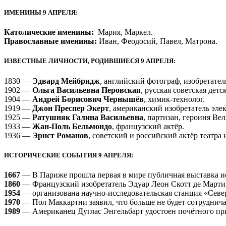
ИМЕНИНЫ 9 АПРЕЛЯ:
Католические именины:
Мария, Маркел.
Православные именины:
Иван, Феодосий, Павел, Матрона.
ИЗВЕСТНЫЕ ЛИЧНОСТИ, РОДИВШИЕСЯ 9 АПРЕЛЯ:
1830 —
Эдвард Мейбридж
, английский фотограф, изобретате
1902 —
Ольга Васильевна Перовская
, русская советская детс
1904 —
Андрей Борисович Чернышёв
, химик-технолог.
1919 —
Джон Преспер Экерт
, американский изобретатель эле
1925 —
Ратушняк Галина Васильевна
, партизан, героиня В
1933 —
Жан-Поль Бельмондо
, французский актёр.
1936 —
Эрнст Романов
, советский и российский актёр театра
ИСТОРИЧЕСКИЕ СОБЫТИЯ 9 АПРЕЛЯ:
1667
— В Париже прошла первая в мире публичная выставка и
1860
— Французский изобретатель Эдуар Леон Скотт де Мартинв
1954
— организована научно-исследовательская станция «Севе
1970
— Пол Маккартни заявил, что больше не будет сотруднич
1989
— Американец Дуглас Энгельбарт удостоен почётного приз