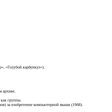
р», «Голубой карбункул»).
м архиве.
 как группы.
ров) за изобретение компьютерной мыши (1968).