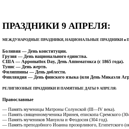
ПРАЗДНИКИ 9 АПРЕЛЯ:
МЕЖДУНАРОДНЫЕ ПРАЗДНИКИ, НАЦИОНАЛЬНЫЕ ПРАЗДНИКИ и П
Боливия — День конституции.
Грузия — День национального единства.
США — Appomattox Day, День Аппоматокса (с 1865 года).
Тунис — День жертв.
Филиппины — День доблести.
Финляндия — День финского языка (или День Микаэля Аг
РЕЛИГИОЗНЫЕ ПРАЗДНИКИ И ПАМЯТНЫЕ ДАТЫ 9 АПРЕЛЯ:
Православные
— Память мученицы Матроны Солунской (III—IV века).
— Память священномученика Иринея, епископа Сремского (304
— Память мучеников Мануила и Феодосия (304 год).
— Память преподобного Иоанна прозорливого, Египетского (ок.