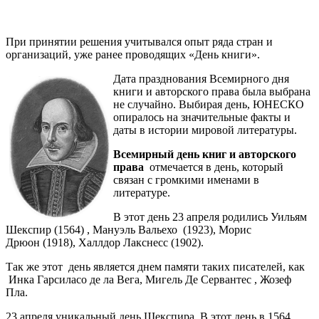
При принятии решения учитывался опыт ряда стран и
организаций, уже ранее проводящих «День книги».
Дата празднования Всемирного дня
книги и авторского права была выбрана
не случайно. Выбирая день, ЮНЕСКО
опиралось на значительные факты и
даты в истории мировой литературы.
Всемирный день книг и авторского
права
отмечается в день, который
связан с громкими именами в
литературе.
В этот день 23 апреля родились Уильям
Шекспир (1564) , Мануэль Вальехо (1923), Морис
Дрюон (1918), Халлдор Лакснесс (1902).
Так же этот день является днем памяти таких писателей, как
Инка Гарсиласо де ла Вега, Мигель Де Сервантес , Жозеф
Пла.
23 апреля уникальный день Шекспира. В этот день в 1564