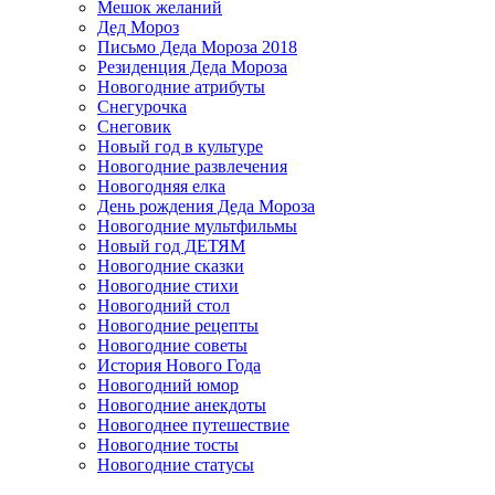
Мешок желаний
Дед Мороз
Письмо Деда Мороза 2018
Резиденция Деда Мороза
Новогодние атрибуты
Снегурочка
Снеговик
Новый год в культуре
Новогодние развлечения
Новогодняя елка
День рождения Деда Мороза
Новогодние мультфильмы
Новый год ДЕТЯМ
Новогодние сказки
Новогодние стихи
Новогодний стол
Новогодние рецепты
Новогодние советы
История Нового Года
Новогодний юмор
Новогодние анекдоты
Новогоднее путешествие
Новогодние тосты
Новогодние статусы