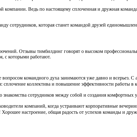
ой компании. Ведь по настоящему сплоченная и дружная команда
анду сотрудников, которая станет командой друзей единомышле
ючений. Отзывы тимбилдинг говорят о высоком профессиональ
м, с которыми работают.
е вопросом командного духа занимаются уже давно и всерьез. С
: сплочение коллектива и повышение эффективности работы в к
со знакомства сотрудников между собой и создания комфортных 
руководители компаний, когда устраивают корпоративные вечерин
к! Хорошее настроение, общая радость от успехов команды и дру