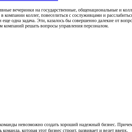
вные вечеринки на государственные, общенациональные и колле
 в компании коллег, повеселиться с сослуживцами и расслабить
и еще одна задача. Эти, казалось бы совершенно далекие от воп
м компаний решать вопросы управления персоналом.
команды невозможно создать хороший надежный бизнес. Причем,
ь команда, которая этот бизнес строит, развивает и ведет вверх.