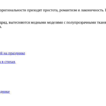
оригинальности приходят простота, романтизм и лаконичность. 
дряд, вытесняются модными моделями с полупрозрачными тканя
а.
ей на празднике
 в стихах
днике