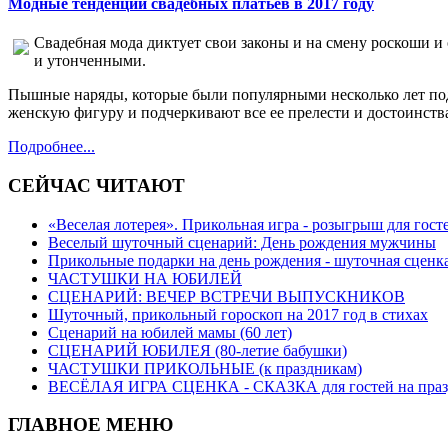
Модные тенденции свадебных платьев в 2017 году
Свадебная мода диктует свои законы и на смену роскоши и 
и утонченными.
Пышные наряды, которые были популярными несколько лет по
женскую фигуру и подчеркивают все ее прелести и достоинств
Подробнее...
СЕЙЧАС ЧИТАЮТ
«Веселая лотерея». Прикольная игра - розыгрыш для гост
Веселый шуточный сценарий: День рождения мужчины
Прикольные подарки на день рождения - шуточная сценка
ЧАСТУШКИ НА ЮБИЛЕЙ
СЦЕНАРИЙ: ВЕЧЕР ВСТРЕЧИ ВЫПУСКНИКОВ
Шуточный, прикольный гороскоп на 2017 год в стихах
Сценарий на юбилей мамы (60 лет)
СЦЕНАРИЙ ЮБИЛЕЯ (80-летие бабушки)
ЧАСТУШКИ ПРИКОЛЬНЫЕ (к праздникам)
ВЕСЁЛАЯ ИГРА СЦЕНКА - СКАЗКА для гостей на праз
ГЛАВНОЕ МЕНЮ