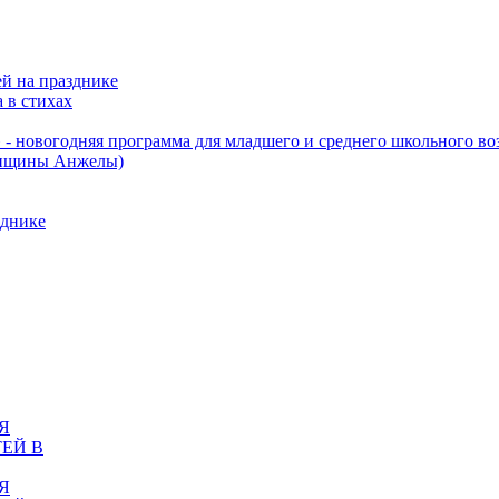
ей на празднике
 в стихах
 - новогодняя программа для младшего и среднего школьного во
щины Анжелы)
днике
Я
ЕЙ В
Я