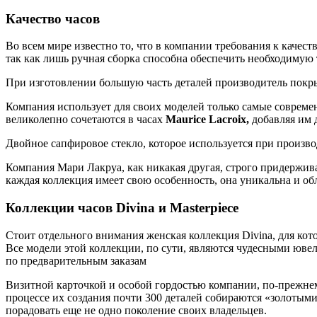
Качество часов
Во всем мире известно то, что в компании требования к качест
так как лишь ручная сборка способна обеспечить необходимую 
При изготовлении большую часть деталей производитель покры
Компания использует для своих моделей только самые современ
великолепно сочетаются в часах
Maurice
Lacroix,
добавляя им 
Двойное сапфировое стекло, которое используется при произво
Компания Мари Лакруа, как никакая другая, строго придержива
каждая коллекция имеет свою особенность, она уникальна и об
Коллекции часов Divina и Masterpiece
Стоит отдельного внимания женская коллекция Divina, для кот
Все модели этой коллекции, по сути, являются чудесными юв
по предварительным заказам
Визитной карточкой и особой гордостью компании, по-прежнему
процессе их создания почти 300 деталей собираются «золот
порадовать еще не одно поколение своих владельцев.