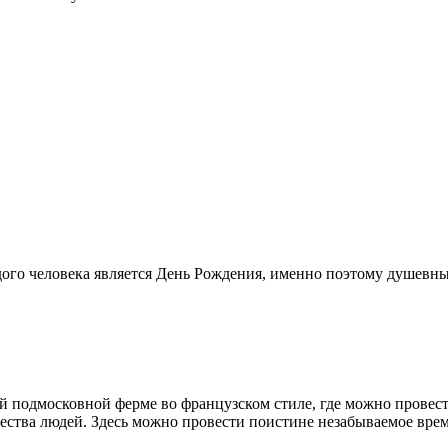
го человека является День Рождения, именно поэтому душевные
й подмосковной ферме во французском стиле, где можно провес
ества людей. Здесь можно провести поистине незабываемое врем