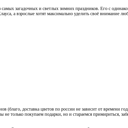
з самых загадочных и светлых зимних праздников. Его с одинако
Клауса, а взрослые хотят максимально уделить своё внимание л
в (благо, доставка цветов по россии не зависит от времени го
 мы не только покупаем подарки, но и стараемся примириться, з