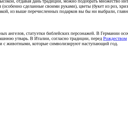
высокой, отдавая дань традиции, можно подобрать множество и
(особенно сделанные своими руками), цветы (букет из роз, хриз
кой, из выше перечисленных подарков вы бы ни выбрали, главное
зных ангелов, статуэтки библейских персонажей. В Германии ос
машнюю утварь. В Италии, согласно традиции, перед
Рождеством
ки с животными, которые символизируют наступающий год.