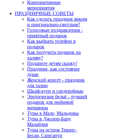
Корпоративные
мероприятия
ПРАЗДНИЧНЫЕ СОВЕТЫ
Как сделать праздник ярким
и оригинально-светлым?
Голосовые поздравления -
приятный подарок
Как выбрать телефон в
подарок
Как получить подарок на
халяву?
Подарите детям сказку!
Праздник, как состояние
души
Женский корсет - праздник
для талии
Шкаф-купе и гардеробные
Эротическое бельё - лучший
подарок для любимой
женщины
Туры в Мале, Мальдивы
Туры в Джохор-Бару,
Малайзия
Туры на остров Теконг-
Бесар, Сингапур