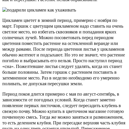
Цикламен цветет в зимний период, примерно с ноября по
март. Горшок с цветущим цикламеном надо ставить на очень
светлое место, но избегать сквозняков и попадания ярких
солнечных лучей. Можно посоветовать перед периодом
цветения поместить растение на остекленной веранде или
между рамами. После периода цветения листья у цикламенов
обычно желтеют и подсыхают. Но это не значит, что растение
погибло и выбрасывать его нельзя. Просто наступил период
«сна». Пожелтевшие листья следует удалять, когда их станет
больше половины. Затем горшок с растением поставить в
затемненное место. Раз в неделю необходимо его умеренно
поливать, не допуская пересушки земли.
Период покоя длится примерно с мая по август-сентябрь, в
зависимости от погодных условий. Когда станет заметно
появление первых листочков, следует пересадить клубень в
свежую почву. Можно купить в цветочном магазине готовую
почвенную смесь. Тогда же можно заняться и размножением,
то есть делением клубня. При пересадке верхняя часть клубня
пусть на одну треть остается открытой. Пересаженное