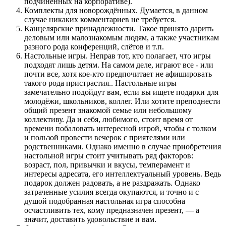
подчинённых на корпоративе).
Комплекты для новорождённых. Думается, в данном
случае никаких комментариев не требуется.
Канцелярские принадлежности. Такое принято дарить
деловым или малознакомым людям, а также участникам
разного рода конференций, слётов и т.п.
Настольные игры. Неправ тот, кто полагает, что игры
подходят лишь детям. На самом деле, играют все - или
почти все, хотя кое-кто предпочитает не афишировать
такого рода пристрастия.. Настольные игры
замечательно подойдут вам, если вы ищете подарки для
молодёжи, школьников, коллег. Или хотите преподнести
общий презент знакомой семье или небольшому
коллективу. Да и себя, любимого, стоит время от
времени побаловать интересной игрой, чтобы с толком
и пользой провести вечерок с приятелями или
родственниками. Однако именно в случае приобретения
настольной игры стоит учитывать ряд факторов:
возраст, пол, привычки и вкусы, темперамент и
интересы адресата, его интеллектуальный уровень. Ведь
подарок должен радовать, а не раздражать. Однако
затраченные усилия всегда окупаются, и точно и с
душой подобранная настольная игра способна
осчастливить тех, кому предназначен презент, — а
значит, доставить удовольствие и вам.