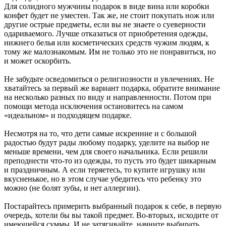
Для солидного мужчины подарок в виде вина или коробки
конфет будет не уместен. Так же, не стоит покупать нож или
другие острые предметы, если вы не знаете о суеверности
одариваемого. Лучше отказаться от приобретения одежды,
нижнего белья или косметических средств чужим людям, к
тому же малознакомым. Им не только это не понравиться, но
и может оскорбить.
Не забудьте осведомиться о религиозности и увлечениях. Не
хватайтесь за первый же вариант подарка, обратите внимание
на несколько разных по виду и направленности. Потом при
помощи метода исключения остановитесь на самом
«идеальном» и подходящем подарке.
Несмотря на то, что дети самые искренние и с большой
радостью будут рады любому подарку, уделите на выбор не
меньше времени, чем для своего начальника. Если решили
преподнести что-то из одежды, то пусть это будет шикарным
и праздничным. А если теряетесь, то купите игрушку или
вкусненькое, но в этом случае убедитесь что ребенку это
можно (не болят зубы, и нет аллергии).
Постарайтесь примерить выбранный подарок к себе, в первую
очередь, хотели бы вы такой предмет. Во-вторых, исходите от
имеющейся суммы. И не затягивайте, начните выбирать