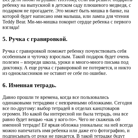
ребенку на выпускной в детском саду плюшевого медведя, с
подарком не прогадаете. Это может быть мишка в банке, на
которой будет написано имя малыша, или лампа для чтения
Teddy Bear. Ми-ми-мишка покорит сердце ребенка с первого
взгляда!
5.​ Ручка с гравировкой.
Ручка с гравировкой поможет ребенку почувствовать себя
особенным и чуточку взрослым. Такой подарок будет очень
полезен – впереди школа, уроки и много-много письма под
диктовку. А еще ручка с гравировкой не потеряется, и никто
из одноклассников не оставит ее себе по ошибке.
6.​ Именная тетрадь.
Давно прошли те времена, когда все пользовались
одинаковыми тетрадями с невзрачными обложками. Сегодня
все по-другому: выбор тетрадей в отделах канцтоваров
огромен. Но какой бы интересной ни была тетрадь, она все
равно будет вещью «как у кого-то». Чего не скажешь об
именной тетради! Её яркая обложка уникальна: на ней всегда
можно напечатать имя ребенка или даже его фотографию, и
подписывать от руки не придется. В такой тетрадке будут