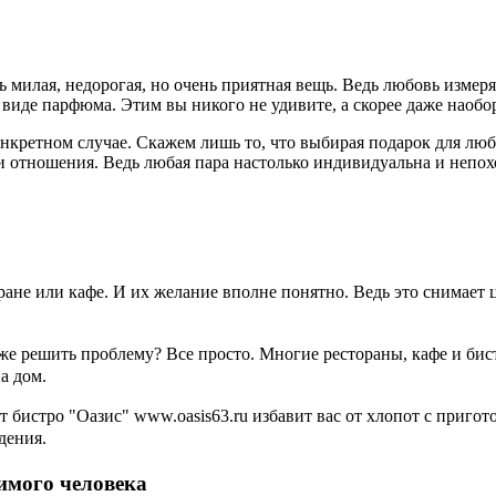
дь милая, недорогая, но очень приятная вещь. Ведь любовь измер
 виде парфюма. Этим вы никого не удивите, а скорее даже наобо
онкретном случае. Скажем лишь то, что выбирая подарок для л
и отношения. Ведь любая пара настолько индивидуальна и непох
ране или кафе. И их желание вполне понятно. Ведь это снимает
е решить проблему? Все просто. Многие рестораны, кафе и бист
а дом.
т бистро "Оазис" www.oasis63.ru избавит вас от хлопот с пригот
дения.
имого человека