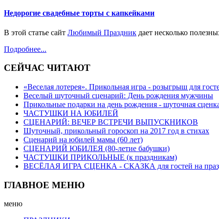
Недорогие свадебные торты с капкейками
В этой статье сайт
Любимый Праздник
дает несколько полезных
Подробнее...
СЕЙЧАС ЧИТАЮТ
«Веселая лотерея». Прикольная игра - розыгрыш для гост
Веселый шуточный сценарий: День рождения мужчины
Прикольные подарки на день рождения - шуточная сценка
ЧАСТУШКИ НА ЮБИЛЕЙ
СЦЕНАРИЙ: ВЕЧЕР ВСТРЕЧИ ВЫПУСКНИКОВ
Шуточный, прикольный гороскоп на 2017 год в стихах
Сценарий на юбилей мамы (60 лет)
СЦЕНАРИЙ ЮБИЛЕЯ (80-летие бабушки)
ЧАСТУШКИ ПРИКОЛЬНЫЕ (к праздникам)
ВЕСЁЛАЯ ИГРА СЦЕНКА - СКАЗКА для гостей на праз
ГЛАВНОЕ МЕНЮ
меню