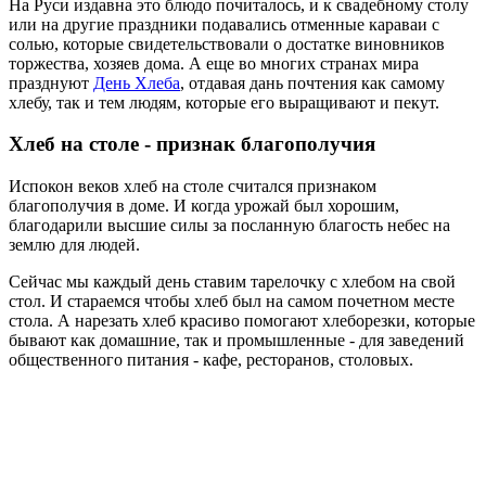
На Руси издавна это блюдо почиталось, и к свадебному столу
или на другие праздники подавались отменные караваи с
солью, которые свидетельствовали о достатке виновников
торжества, хозяев дома. А еще во многих странах мира
празднуют
День Хлеба
, отдавая дань почтения как самому
хлебу, так и тем людям, которые его выращивают и пекут.
Хлеб на столе - признак благополучия
Испокон веков хлеб на столе считался признаком
благополучия в доме. И когда урожай был хорошим,
благодарили высшие силы за посланную благость небес на
землю для людей.
Сейчас мы каждый день ставим тарелочку с хлебом на свой
стол. И стараемся чтобы хлеб был на самом почетном месте
стола. А нарезать хлеб красиво помогают хлеборезки, которые
бывают как домашние, так и промышленные - для заведений
общественного питания - кафе, ресторанов, столовых.