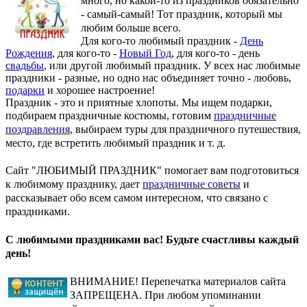
много, но какой-то из праздников обязательно
- самый-самый! Тот праздник, который мы
любим больше всего.
Для кого-то любимый праздник -
День
Рождения
, для кого-то -
Новый Год
, для кого-то - день
свадьбы
, или другой любимый праздник. У всех нас любимые
праздники - разные, но одно нас объединяет точно - любовь,
подарки
и хорошее настроение!
Праздник - это и приятные хлопоты. Мы ищем подарки,
подбираем праздничные костюмы, готовим
праздничные
поздравления
, выбираем туры для праздничного путешествия,
место, где встретить любимый праздник и т. д.
Сайт "ЛЮБИМЫЙ ПРАЗДНИК" помогает вам подготовиться
к любимому празднику, дает
праздничные советы
и
рассказывает обо всем самом интересном, что связано с
праздниками.
С любимыми праздниками вас! Будьте счастливы каждый
день!
ВНИМАНИЕ! Перепечатка материалов сайта
ЗАПРЕЩЕНА. При любом упоминании