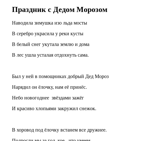
Праздник с Дедом Морозом
Наводила зимушка изо льда мосты
В серебро украсила у реки кусты
В белый снег укутала землю и дома
В лес ушла усталая отдохнуть сама.
Был у ней в помощниках добрый Дед Мороз
Нарядил он ёлочку, нам её принёс.
Небо новогоднее звёздами зажёг
И красиво хлопьями закружил снежок.
В хоровод под ёлочку встанем все дружнее.
Подросли мы за год, кое - что умеем.