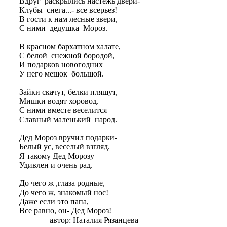
Вдруг раскрылись настежь двери-
Клубы снега...- все всерьез!
В гости к нам лесные звери,
С ними дедушка Мороз.
В красном бархатном халате,
С белой снежной бородой,
И подарков новогодних
У него мешок большой.
Зайки скачут, белки пляшут,
Мишки водят хоровод.
С ними вместе веселится
Славный маленький народ.
Дед Мороз вручил подарки-
Белый ус, веселый взгляд.
Я такому Дед Морозу
Удивлен и очень рад.
До чего ж ,глаза родные,
До чего ж, знакомый нос!
Даже если это папа,
Все равно, он- Дед Мороз!
автор: Наталия Рязанцева