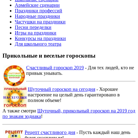
Армейские сценарии
Праздники профессий
Народные праздники
Частушки на праздники
Песни переделки
Игры на праздники
Конкурсы на праздники
Для школьного театра
Прикольные и веселые гороскопы
Счастливый гороскоп 2019
- Для тех людей, кто не
привык унывать.
Шуточный гороскоп на сегодня
- Хорошее
настроение на целый день гарантировано в
полном объеме!
А также смотри
Шуточный, прикольный гороскоп на 2019 год
по знакам зодиака
!
Рецепт счастливого дня
- Пусть каждый наш день
будет счастливым!