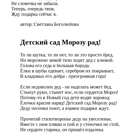
Не словечка не забыла.
Теперь, очередь твоя,
Жду подарка сейчас я.
автор: Светлана Боголюбова
Детский сад Морозу рад!
То ли шутка, то ли нет, то ли это просто бред,
Но морозною зимой тихо ходит дед с клюкой.
Голова его седа и большая борода.
Ёлки в шубы одевает, серебром их покрывает,
В кладовых его добра - преогромная гора!
Если недоволен дед - он наделать может бед,
Стынут руки, стынет нос, если сердится Мороз!
Потому-то в Новый год дети водят хоровод.
Ёлочки красив наряд! Детский сад Морозу рад!
Деду песенки поют, а взамен подарки ждут.
Прочитай стихотворенье деду на увеселенье,
Вместе с ним пляши и пой и у стеночки не стой,
Не сердите старика, он пришёл издалека.