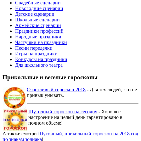
Свадебные сценарии
Новогодние сценарии
Детские сценарии
Школьные сценарии
Армейские сценарии
Праздники профессий
Народные праздники
Частушки на праздники
Песни переделки
Игры на праздники
Конкурсы на праздники
Для школьного театра
Прикольные и веселые гороскопы
Счастливый гороскоп 2018
- Для тех людей, кто не
привык унывать.
Шуточный гороскоп на сегодня
- Хорошее
настроение на целый день гарантировано в
полном объеме!
А также смотри
Шуточный, прикольный гороскоп на 2018 год
по знакам зодиака
!