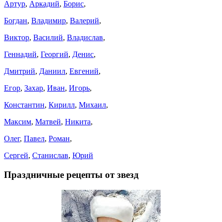
Артур
,
Аркадий
,
Борис
,
Богдан
,
Владимир
,
Валерий
,
Виктор
,
Василий
,
Владислав
,
Геннадий
,
Георгий
,
Денис
,
Дмитрий
,
Даниил
,
Евгений
,
Егор
,
Захар
,
Иван
,
Игорь
,
Константин
,
Кирилл
,
Михаил
,
Максим
,
Матвей
,
Никита
,
Олег
,
Павел
,
Роман
,
Сергей
,
Станислав
,
Юрий
Праздничные рецепты от звезд