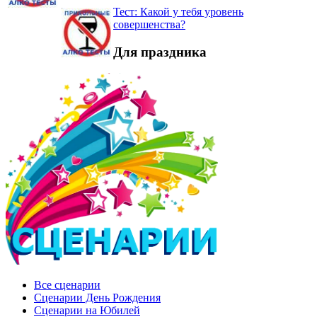
Тест: Какой у тебя уровень
совершенства?
Для праздника
Все сценарии
Сценарии День Рождения
Сценарии на Юбилей