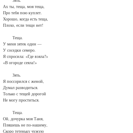
Зять.
Ах ты, теща, моя теща,
Про тебя пою куплет.
Хорошо, когда есть теща,
Плохо, если тещи нет!
Теща.
У меня зятек один —
У соседки семеро.
Я спросила: «Где взяла?»
«В огороде сеяла!»
Зять.
Я поссорился с женой,
Думал разводиться.
Только с тещей дорогой
Не могу проститься.
Теща.
Ой, дочурка моя Таня,
Пляшешь не по-нашему,
Скоро тетеньку чужую