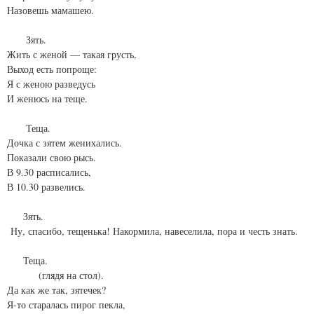
Назовешь мамашею.
Зять.
Жить с женой — такая грусть,
Выход есть попроще:
Я с женою разведусь
И женюсь на теще.
Теща.
Дочка с зятем женихались.
Показали свою рысь.
В 9.30 расписались,
В 10.30 развелись.
Зять.
Ну, спасибо, тещенька! Накормила, навеселила, пора и честь знать.
Теща.
(глядя на стол).
Да как же так, зятечек?
Я-то старалась пирог пекла,