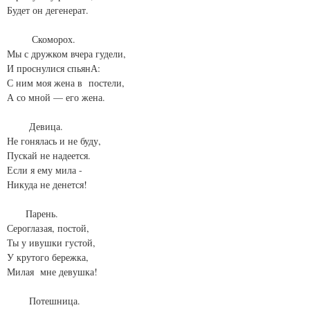
Будет он дегенерат.
Скоморох.
Мы с дружком вчера гудели,
И проснулися спьянА:
С ним моя жена в постели,
А со мной — его жена.
Девица.
Не гонялась и не буду,
Пускай не надеется.
Если я ему мила -
Никуда не денется!
Парень.
Сероглазая, постой,
Ты у ивушки густой,
У крутого бережка,
Милая мне девушка!
Потешница.