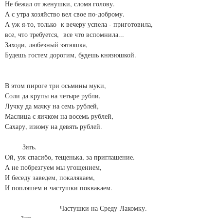
Не бежал от женушки, сломя голову.
А с утра хозяйство вел свое по-доброму.
А уж я-то, только к вечеру успела - приготовила,
все, что требуется, все что вспомнила...
Заходи, любезный зятюшка,
Будешь гостем дорогим, будешь князюшкой.
В этом пироге три осьмины муки,
Соли да крупы на четыре рубли,
Лучку да мачку на семь рублей,
Маслица с яичком на восемь рублей,
Сахару, изюму на девять рублей.
Зять.
Ой, уж спасибо, тещенька, за приглашение.
А не побрезгуем мы угощением,
И беседу заведем, покалякаем,
И попляшем и частушки поквакаем.
Частушки на Среду-Лакомку.