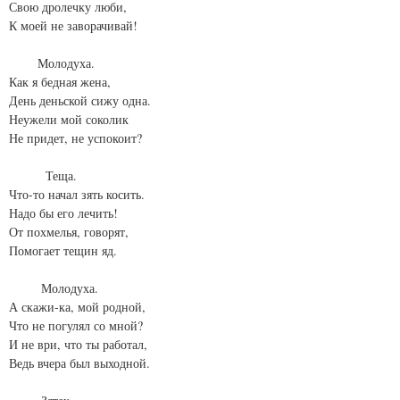
Свою дролечку люби,
К моей не заворачивай!
Молодуха.
Как я бедная жена,
День деньской сижу одна.
Неужели мой соколик
Не придет, не успокоит?
Теща.
Что-то начал зять косить.
Надо бы его лечить!
От похмелья, говорят,
Помогает тещин яд.
Молодуха.
А скажи-ка, мой родной,
Что не погулял со мной?
И не ври, что ты работал,
Ведь вчера был выходной.