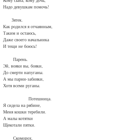
Кому сына, кому дочь,
Надо девушкам помочь!
Зятек.
Как родился я отчаянным,
Таким и остаюсь,
Даже своего начальника
И тещи не боюсь!
Парень.
Эй, вояки вы, бояки,
До смерти напуганы.
А мы парни-забияки,
Хотя всеми руганы.
Потешница.
Я сидела на рябине,
Меня кошки теребили.
А малы котятки
Щекотали пятки.
Скоморох.