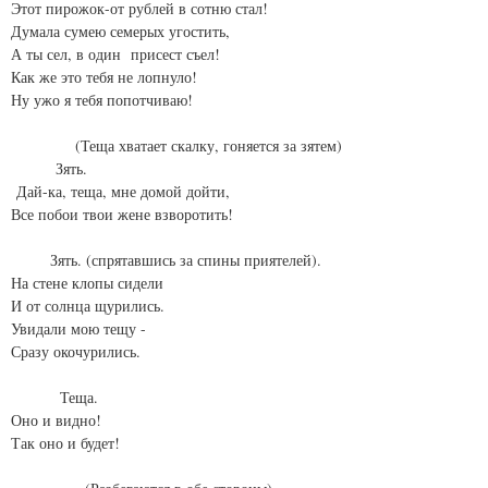
Этот пирожок-от рублей в сотню стал!
Думала сумею семерых угостить,
А ты сел, в один присест съел!
Как же это тебя не лопнуло!
Ну ужо я тебя попотчиваю!
(Теща хватает скалку, гоняется за зятем)
Зять.
Дай-ка, теща, мне домой дойти,
Все побои твои жене взворотить!
Зять. (спрятавшись за спины приятелей).
На стене клопы сидели
И от солнца щурились.
Увидали мою тещу -
Сразу окочурились.
Теща.
Оно и видно!
Так оно и будет!