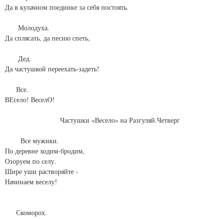
Да в кулачном поединке за себя постоять.
Молодуха.
Да сплясать, да песню спеть,
Дед.
Да частушкой переехать-задеть!
Все.
ВЕсело! ВеселО!
Частушки «Весело» на Разгуляй.Четверг
Все мужики.
По деревне ходим-бродим,
Озоруем по селу.
Шире уши растворяйте -
Начинаем веселу!
Скоморох.