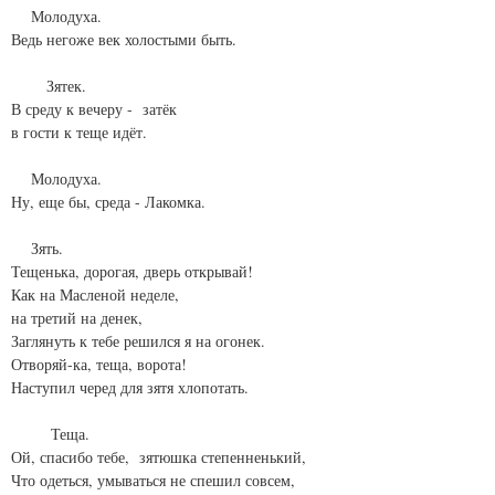
Молодуха.
Ведь негоже век холостыми быть.
Зятек.
В среду к вечеру - затёк
в гости к теще идёт.
Молодуха.
Ну, еще бы, среда - Лакомка.
Зять.
Тещенька, дорогая, дверь открывай!
Как на Масленой неделе,
на третий на денек,
Заглянуть к тебе решился я на огонек.
Отворяй-ка, теща, ворота!
Наступил черед для зятя хлопотать.
Теща.
Ой, спасибо тебе, зятюшка степенненький,
Что одеться, умываться не спешил совсем,