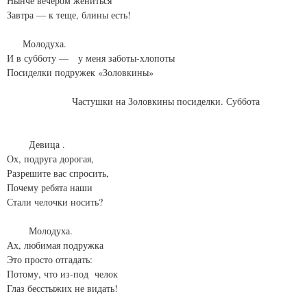
Нынче вечером жениться
Завтра — к теще, блины есть!
Молодуха.
И в субботу — у меня заботы-хлопоты
Посиделки подружек «Золовкины»
Частушки на Золовкины посиделки. Суббота
Девица .
Ох, подруга дорогая,
Разрешите вас спросить,
Почему ребята наши
Стали челочки носить?
Молодуха.
Ах, любимая подружка
Это просто отгадать:
Потому, что из-под челок
Глаз бесстыжих не видать!