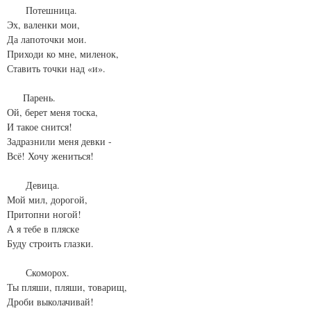
Потешница.
Эх, валенки мои,
Да лапоточки мои.
Приходи ко мне, миленок,
Ставить точки над «и».
Парень.
Ой, берет меня тоска,
И такое снится!
Задразнили меня девки -
Всё! Хочу жениться!
Девица.
Мой мил, дорогой,
Притопни ногой!
А я тебе в пляске
Буду строить глазки.
Скоморох.
Ты пляши, пляши, товарищ,
Дроби выколачивай!