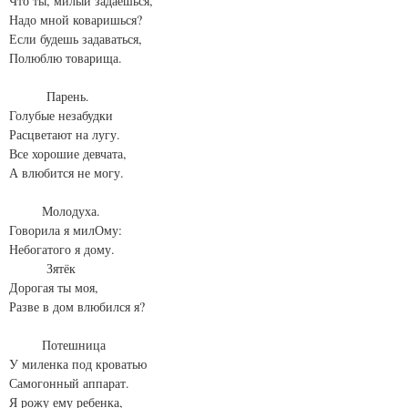
Что ты, милый задаешься,
Надо мной коваришься?
Если будешь задаваться,
Полюблю товарища.
Парень.
Голубые незабудки
Расцветают на лугу.
Все хорошие девчата,
А влюбится не могу.
Молодуха.
Говорила я милОму:
Небогатого я дому.
Зятёк
Дорогая ты моя,
Разве в дом влюбился я?
Потешница
У миленка под кроватью
Самогонный аппарат.
Я рожу ему ребенка,