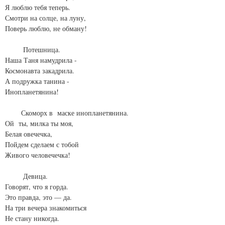
Я люблю тебя теперь.
Смотри на солце, на луну,
Поверь люблю, не обману!
Потешница.
Наша Таня намудрила -
Космонавта закадрила.
А подружка танина -
Инопланетянина!
Скоморх в маске инопланетянина.
Ой ты, милка ты моя,
Белая овечечка,
Пойдем сделаем с тобой
Живого человечечка!
Девица.
Говорят, что я горда.
Это правда, это — да.
На три вечера знакомиться
Не стану никогда.