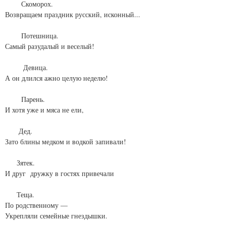
Скоморох.
Возвращаем праздник русский, исконный...
Потешница.
Самый разудалый и веселый!
Девица.
А он длился ажно целую неделю!
Парень.
И хотя уже и мяса не ели,
Дед.
Зато блины медком и водкой запивали!
Зятек.
И друг дружку в гостях привечали
Теща.
По родственному —
Укрепляли семейные гнездышки.