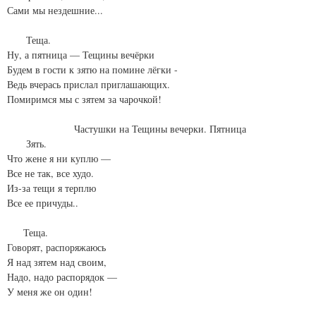
Сами мы нездешние...
Теща.
Ну, а пятница — Тещины вечёрки
Будем в гости к зятю на помине лёгки -
Ведь вчерась прислал приглашающих.
Помиримся мы с зятем за чарочкой!
Частушки на Тещины вечерки. Пятница
Зять.
Что жене я ни куплю —
Все не так, все худо.
Из-за тещи я терплю
Все ее причуды..
Теща.
Говорят, распоряжаюсь
Я над зятем над своим,
Надо, надо распорядок —
У меня же он один!