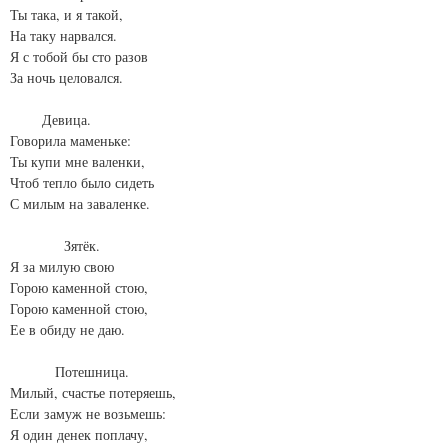
Ты така, и я такой,
На таку нарвался.
Я с тобой бы сто разов
За ночь целовался.
Девица.
Говорила маменьке:
Ты купи мне валенки,
Чтоб тепло было сидеть
С милым на заваленке.
Зятёк.
Я за милую свою
Горою каменной стою,
Горою каменной стою,
Ее в обиду не даю.
Потешница.
Милый, счастье потеряешь,
Если замуж не возьмешь:
Я один денек поплачу,