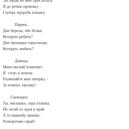
Ты зайди ко мне проститься:
Я до речки провожу -
Глубже прорубь покажу.
Парень.
Две березы, обе белые,
Которую рубить?
Две милашки сероглазые,
Которую любить?
Девица.
Мене милый изменяет,
Я стою и хохочу.
Разменяйте мне пятерку -
За измену заплачу!
Скоморох.
Ты, милашка, сера пташка,
Не летай из края в край.
А то вышибу окошко,
Разворочаю сарай!