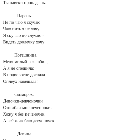
Ты навеки пропадешь.
Парень.
Не по чаю я скучаю
Чаю пить я не хочу.
Я скучаю по случаю -
Видеть дролечку хочу.
Потешница.
Меня милый разлюбил,
А я не опешила:
В подворотне догнала -
Оплеух навешала!
Скоморох.
Девочки-девчоночки
Отшибли мне печеночки.
Хожу я без печеночек,
А всё ж люблю девчоночек.
Девица.