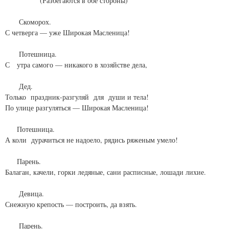
(Разбегаются в обе стороны)
Скоморох.
С четверга — уже Широкая Масленица!
Потешница.
С утра самого — никакого в хозяйстве дела,
Дед.
Только праздник-разгуляй для души и тела!
По улице разгуляться — Широкая Масленица!
Потешница.
А коли дурачиться не надоело, рядись ряженым умело!
Парень.
Балаган, качели, горки ледяные, сани расписные, лошади лихие.
Девица.
Снежную крепость — построить, да взять.
Парень.