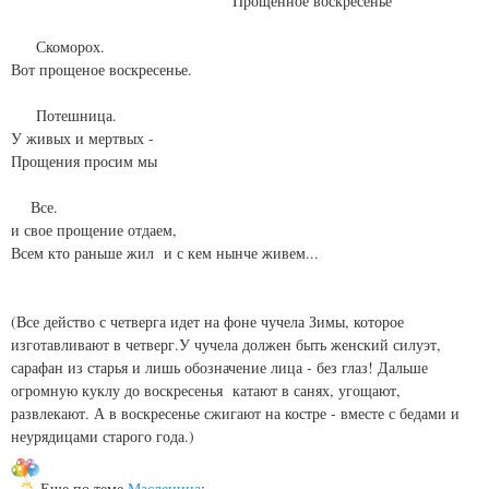
Прощенное воскресенье
Скоморох.
Вот прощеное воскресенье.
Потешница.
У живых и мертвых -
Прощения просим мы
Все.
и свое прощение отдаем,
Всем кто раньше жил и с кем нынче живем...
(Все действо с четверга идет на фоне чучела Зимы, которое
изготавливают в четверг.У чучела должен быть женский силуэт,
сарафан из старья и лишь обозначение лица - без глаз! Дальше
огромную куклу до воскресенья катают в санях, угощают,
развлекают. А в воскресенье сжигают на костре - вместе с бедами и
неурядицами старого года.)
Еще по теме
Масленица
: