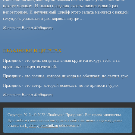
пахнут молоком. И только праздник счастья пахнет всякий раз
неповторимо. И неуловимый шлейф этого запаха меняется с каждой
секундой, ускользая и растворяясь внутри…
Констанс Винка Майорелле
ПРАЗДНИКИ В ЦИТАТАХ
Праздник - это день, когда вселенная крутится вокруг тебя, а ты
крутишься вокруг вселенной.
Праздник - это солнце, которое никогда не обжигает, но светит ярко.
Праздник - это ветер, который освежает, но не приносит бурю.
Констанс Винка Майорелле
Copyright 2012 - © 2022 "Любимый Праздник". Все права защищены.
При любом упоминании материалов сайта активная индексируемая
ссылка на
Ljubimyj-prazdnik.ru
обязательна!