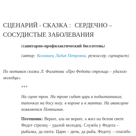
СЦЕНАРИЙ - СКАЗКА : СЕРДЕЧНО –
СОСУДИСТЫЕ ЗАБОЛЕВАНИЯ
(санитарно-профилактический бюллетень)
(автор:
Коломиец Лидия Петровна
, режиссер, сценарист)
По мотивам сказки Л. Филатова «Про Федота стрельца – удалого
молодца».
***
На сцене трон. На троне сидит царь в подштанниках,
тапочках на босу ногу, в короне и в мантии. На авансцене
появляется Потешник
.
Потешник:
Верьте, аль не верьте, а жил на белом свете
Федот стрелец – удалой молодец. Служба у Федота –
рыбалка, да охота. Царю – дичь, да рыба, Федоту – спасибо.