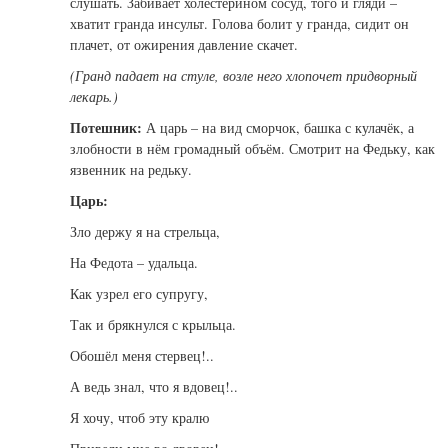
слушать. Забивает холестерином сосуд, того и гляди –
хватит гранда инсульт. Голова болит у гранда, сидит он
плачет, от ожирения давление скачет.
(Гранд падает на стуле, возле него хлопочет придворный
лекарь.)
Потешник:
А царь – на вид сморчок, башка с кулачёк, а
злобности в нём громадный объём. Смотрит на Федьку, как
язвенник на редьку.
Царь:
Зло держу я на стрельца,
На Федота – удальца.
Как узрел его супругу,
Так и брякнулся с крыльца.
Обошёл меня стервец!..
А ведь знал, что я вдовец!..
Я хочу, чтоб эту кралю