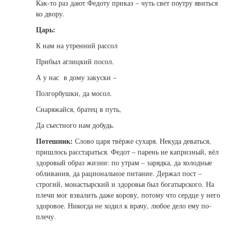
Как-то раз дают Федоту приказ – чуть свет поутру явиться
ко двору.
Царь:
К нам на утренний рассол
Прибыл аглицкий посол.
А у нас в дому закуски –
Полгорбушки, да мосол.
Снаряжайся, братец в путь,
Да съестного нам добудь.
Потешник:
Слово царя твёрже сухаря. Некуда деваться,
пришлось расстараться. Федот – парень не капризный, вёл
здоровый образ жизни: по утрам – зарядка, да холодные
обливания, да рациональное питание. Держал пост –
строгий, монастырский и здоровья был богатырского. На
плечи мог взвалить даже корову, потому что сердце у него
здоровое. Никогда не ходил к врачу, любое дело ему по-
плечу.