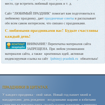
место, где встретить любимый праздник и т. д.
Сайт "ЛЮБИМЫЙ ПРАЗДНИК" помогает вам подготовиться к
любимому празднику, дает
праздничные советы
и рассказывает
обо всем самом интересном, что связано с праздниками.
С любимыми праздниками вас! Будьте счастливы
каждый день!
ВНИМАНИЕ! Перепечатка материалов сайта
ЗАПРЕЩЕНА. При любом упоминании
материалов сайта, а также креативных идей, активная
индексируемая ссылка на сайт
ljubimyj-prazdnik.ru
обязательна!
ПРАЗДНИКИ В ЦИТАТАХ
У каждого праздника - свой запах. Новый год пахнет хвоей и
мандаринами, день рождения - воздушными шарами и взбитыми
сливками на макушке торта, свадьба пахнет поцелуем, а именины