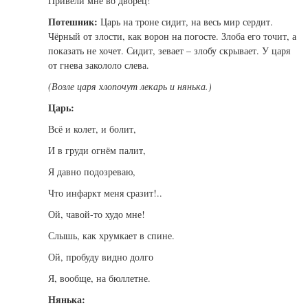
Привели мне во дворец!
Потешник:
Царь на троне сидит, на весь мир сердит.
Чёрный от злости, как ворон на погосте. Злоба его точит, а
показать не хочет. Сидит, зевает – злобу скрывает. У царя
от гнева закололо слева.
(Возле царя хлопочут лекарь и нянька.)
Царь:
Всё и колет, и болит,
И в груди огнём палит,
Я давно подозреваю,
Что инфаркт меня сразит!..
Ой, чавой-то худо мне!
Слышь, как хрумкает в спине.
Ой, пробуду видно долго
Я, вообще, на бюллетне.
Нянька: