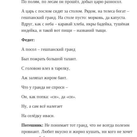
По полям, по лесам он прошёл, добыл царю разносол.
А царь с послом сидят за столом. Рядом, на телеса богат –
гешпанский гранд. На столе пусто: морковь, да капуста.
Вдруг, как с неба – каравай хлеба, икры бадейка, тушёная
индейка, и такой вот пищи – названий тыщи.
Федот:
А посол – гешпанский гранд
Был пожрать большой талант.
С головою влез в тарелку,
Аж заляпал жиром бант.
Что у гранда не спроси –
Он, как попка: «си», да «си».
Ну, а сам всё налегает
На селёдку иваси.
Потешник:
Не понимает тот гранд, что не всегда полезен
провиант. Любит вкусно и жирно кушать, ни кого не хочет