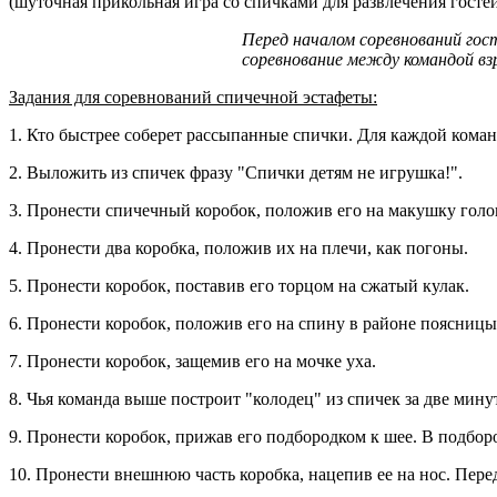
(шуточная прикольная игра со спичками для развлечения гостей
Перед началом соревнований гос
соревнование между командой вз
Задания для соревнований спичечной эстафеты:
1. Кто быстрее соберет рассыпанные спички. Для каждой коман
2. Выложить из спичек фразу "Спички детям не игрушка!".
3. Пронести спичечный коробок, положив его на макушку голо
4. Пронести два коробка, положив их на плечи, как погоны.
5. Пронести коробок, поставив его торцом на сжатый кулак.
6. Пронести коробок, положив его на спину в районе поясницы
7. Пронести коробок, защемив его на мочке уха.
8. Чья команда выше построит "колодец" из спичек за две мину
9. Пронести коробок, прижав его подбородком к шее. В подбо
10. Пронести внешнюю часть коробка, нацепив ее на нос. Пере