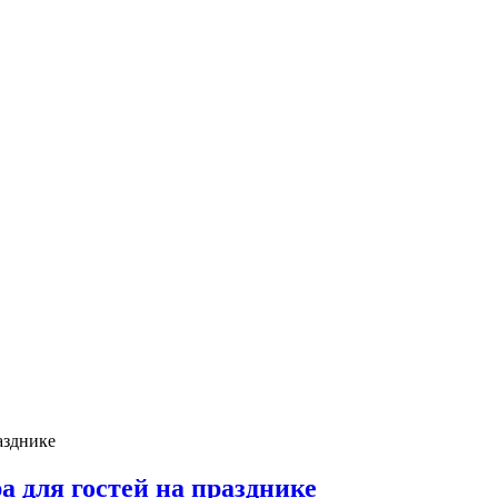
азднике
 для гостей на празднике